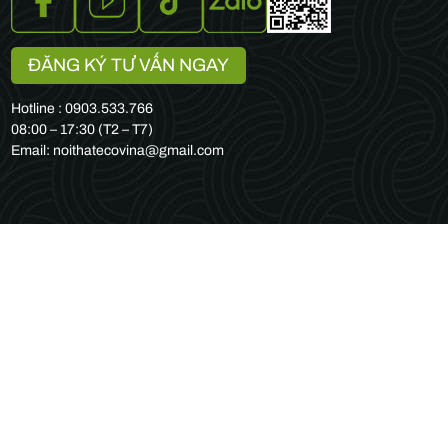
ĐĂNG KÝ TƯ VẤN NGAY
Hotline : 0903.533.766
08:00 – 17:30 (T2 – T7)
Email: noithatecovina@gmail.com