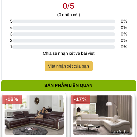
0/5
(
0
nhận xét)
5
0%
4
0%
3
0%
2
0%
1
0%
Chia sẻ nhận xét về bài viết
Viết nhận xét của bạn
SẢN PHẨM LIÊN QUAN
-16%
-17%