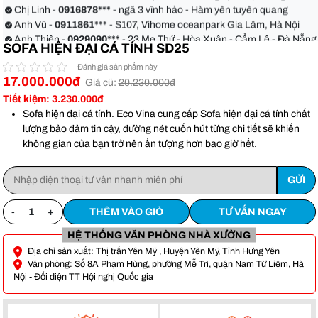
quận Bình Thạnh
Chị Linh -
0916878***
- ngã 3 vĩnh hảo - Hàm yên tuyên quang
Anh Vũ -
0911861***
- S107, Vihome oceanpark Gia Lâm, Hà Nội
Anh Thiện -
0929090***
- 23 Mẹ Thứ - Hòa Xuân - Cẩm Lệ - Đà Nẵng
SOFA HIỆN ĐẠI CÁ TÍNH SD25
Chị Hoa -
0988068***
- 56 Nguyễn Khang, Cầu Giấy
Anh Việt -
0349582***
- Toà Moonlight An Lạc, Vân Canh Hoài Đức
Đánh giá sản phẩm này
Anh Hoàn -
0904186***
- 155 xẹc 48 xô viết Nghệ tĩnh phường 17
17.000.000đ
Giá cũ:
20.230.000đ
quận Bình Thạnh
Chị Linh -
0916878***
- ngã 3 vĩnh hảo - Hàm yên tuyên quang
Tiết kiệm: 3.230.000đ
Anh Vũ -
0911861***
- S107, Vihome oceanpark Gia Lâm, Hà Nội
Sofa hiện đại cá tính. Eco Vina cung cấp Sofa hiện đại cá tính chất
lượng bảo đảm tin cậy, đường nét cuốn hút từng chi tiết sẽ khiến
không gian của bạn trở nên ấn tượng hơn bao giờ hết.
-
+
THÊM VÀO GIỎ
TƯ VẤN NGAY
HỆ THỐNG VĂN PHÒNG NHÀ XƯỞNG
Địa chỉ sản xuất: Thị trấn Yên Mỹ , Huyện Yên Mỹ, Tỉnh Hưng Yên
Văn phòng: Số 8A Phạm Hùng, phường Mễ Trì, quận Nam Từ Liêm, Hà
Nội - Đối diện TT Hội nghị Quốc gia