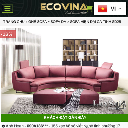
VI
TRANG CHỦ
»
GHẾ SOFA
»
SOFA DA
»
SOFA HIỆN ĐẠI CÁ TÍNH SD25
-16%
Anh Thiện -
0929090***
- 23 Mẹ Thứ - Hòa Xuân - Cẩm Lệ - Đà Nẵng
Chị Hoa -
0988068***
- 56 Nguyễn Khang, Cầu Giấy
KHÁCH ĐẶT GẦN ĐÂY
Anh Việt -
0349582***
- Toà Moonlight An Lạc, Vân Canh Hoài Đức
Anh Hoàn -
0904186***
- 155 xẹc 48 xô viết Nghệ tĩnh phường 17