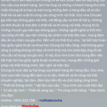
Với sứ mệnh làm đẹp to lớn chúng tôi sẽ luôn phấn đấu để đáp ứng mọi
nhu cầu của khách hàng, làm hài lòng cả những vị khách hàng khó tính
nhất.Chúng tôi tự hào là một trong những đơn vị hàng đầu về tư vấn
thiết kế và sản xuất thi công các công trình nội thất.
Eco vina Chuyên
gia kiến tạo không gian nội thất, nơi đẳng cấp và tinh tế hội tụ: Không
chỉ đơn thuần là một đơn vị thiết kế và thi công nội thất, chúng tôi là
những chuyên gia kiến tạo không gian, những người nghệ sĩ thổi hồn
vào từng chi tiết, tạo nên những tác phẩm nội thất độc bản, mang đậm
dấu ấn cá nhân của gia chủ.
Đến với nội thất Eco vina : Sự kết hợp hoàn
hảo giữa nghệ thuật và khoa học Chúng tôi hiểu rằng, một không gian
sống lý tưởng không chỉ đẹp về hình thức mà còn phải đáp ứng tối đa
nhu cầu sử dụng của gia chủ. Vì vậy, Eco vina luôn chú trọng đến việc
kết hợp hài hòa giữa nghệ thuật và khoa học, mang đến những giải
pháp nội thất thông minh, tiện nghi và hiện đại:
Chúng tôi luôn đặt sự hài lòng của khách hàng lên hàng đầu. Eco vina
luôn cam kết mang đến dịch vụ tư vấn, thiết kế và thi công nội thất
chuyên nghiệp, tận tâm, đảm bảo tiến độ và chất lượng công trình.
* Thiết kế thông minh: * Vật liệu cao cấp: * Quy trình sản xuất hiện đại:
* Tư vấn tận tình: * Thiết kế sáng tạo: * Thi công chất lượng: * Bảo hành
chu đáo:
Hotline : 0903.533.766
/ noithatecovina
Youtube
Xem thêm tại