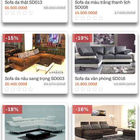
Sofa da thật SD013
Sofa da màu trắng thanh lịch
SD008
55.500.000đ
66.050.000đ
14.500.000đ
17.400.000đ
-15%
-19%
Sofa da nâu sang trọng SD003
Sofa da văn phòng SD016
20.400.000đ
24.070.000đ
15.800.000đ
19.590.000đ
-18%
-16%