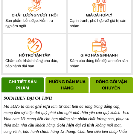
CHẤT LƯỢNG VƯỢT TRỘI
GIÁ CẢ HỢP LÝ
Sản phẩm bền, đẹp, kiểm tra
Cạnh tranh, phù hợp với giá trị sản
nghiêm ngặt.
phẩm.
HỖ TRỢ TẬN TÂM
GIAO HÀNG NHANH
Chăm sóc khách hàng chu đáo,
Đảm bảo đúng tiến độ, an toàn sản
bảo hành dài hạn.
phẩm.
CHI TIẾT SẢN
HƯỚNG DẪN MUA
ĐÓNG GÓI VẬN
PHẨM
HÀNG
CHUYỂN
SOFA HIỆN ĐẠI CÁ TÍNH
Mã SD25 là chiếc
ghế sofa
làm từ chất liệu da sang trọng đẳng cấp,
mang đến sự hiện đái quý phái cho ngôi nhà thân yêu của quý khách. Eco
Vina cam kết mang đến cho bạn những sản phẩm chất lượng cao, phục vụ
thỏa mãn nhu cầu khách hàng.
Sofa hiện đại cá tính
không mối mọt,
cong vênh, bảo hành chính hãng 12 tháng. Chất liệu siêu bền nhập khẩu