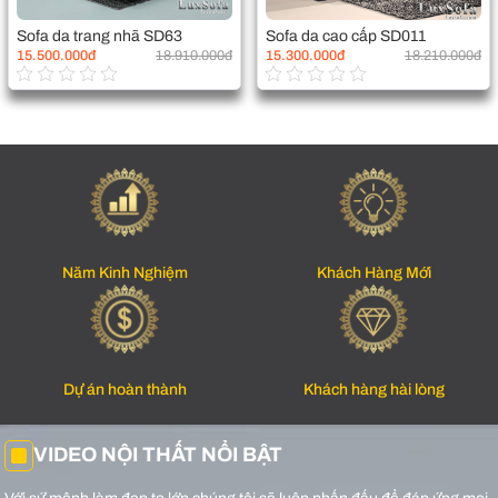
Sofa da trang nhã SD63
Sofa da cao cấp SD011
15.500.000đ
18.910.000đ
15.300.000đ
18.210.000đ
Năm Kinh Nghiệm
Khách Hàng Mới
Dự án hoàn thành
Khách hàng hài lòng
VIDEO NỘI THẤT NỔI BẬT