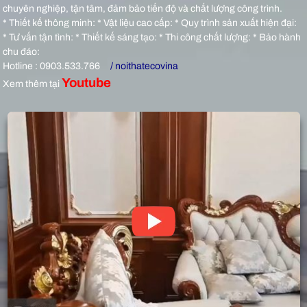
chuyên nghiệp, tận tâm, đảm bảo tiến độ và chất lượng công trình.
* Thiết kế thông minh: * Vật liệu cao cấp: * Quy trình sản xuất hiện đại:
* Tư vấn tận tình: * Thiết kế sáng tạo: * Thi công chất lượng: * Bảo hành
chu đáo:
Hotline : 0903.533.766
/ noithatecovina
Youtube
Xem thêm tại