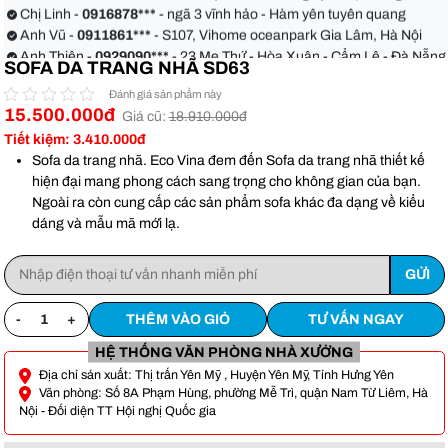
quận Bình Thạnh
Chị Linh -
0916878***
- ngã 3 vĩnh hảo - Hàm yên tuyên quang
Anh Vũ -
0911861***
- S107, Vihome oceanpark Gia Lâm, Hà Nội
Anh Thiện -
0929090***
- 23 Mẹ Thứ - Hòa Xuân - Cẩm Lệ - Đà Nẵng
SOFA DA TRANG NHÃ SD63
Chị Hoa -
0988068***
- 56 Nguyễn Khang, Cầu Giấy
Anh Việt -
0349582***
- Toà Moonlight An Lạc, Vân Canh Hoài Đức
Đánh giá sản phẩm này
Anh Hoàn -
0904186***
- 155 xẹc 48 xô viết Nghệ tĩnh phường 17
15.500.000đ
Giá cũ:
18.910.000đ
quận Bình Thạnh
Chị Linh -
0916878***
- ngã 3 vĩnh hảo - Hàm yên tuyên quang
Tiết kiệm: 3.410.000đ
Anh Vũ -
0911861***
- S107, Vihome oceanpark Gia Lâm, Hà Nội
Sofa da trang nhã. Eco Vina đem đến Sofa da trang nhã thiết kế
hiện đại mang phong cách sang trọng cho không gian của bạn.
Ngoài ra còn cung cấp các sản phẩm sofa khác đa dạng về kiểu
dáng và mẫu mã mới lạ.
-
+
THÊM VÀO GIỎ
TƯ VẤN NGAY
HỆ THỐNG VĂN PHÒNG NHÀ XƯỞNG
Địa chỉ sản xuất: Thị trấn Yên Mỹ , Huyện Yên Mỹ, Tỉnh Hưng Yên
Văn phòng: Số 8A Phạm Hùng, phường Mễ Trì, quận Nam Từ Liêm, Hà
Nội - Đối diện TT Hội nghị Quốc gia