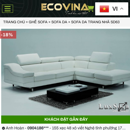
VI
TRANG CHỦ
»
GHẾ SOFA
»
SOFA DA
»
SOFA DA TRANG NHÃ SD63
-18%
Anh Thiện -
0929090***
- 23 Mẹ Thứ - Hòa Xuân - Cẩm Lệ - Đà Nẵng
Chị Hoa -
0988068***
- 56 Nguyễn Khang, Cầu Giấy
KHÁCH ĐẶT GẦN ĐÂY
Anh Việt -
0349582***
- Toà Moonlight An Lạc, Vân Canh Hoài Đức
Anh Hoàn -
0904186***
- 155 xẹc 48 xô viết Nghệ tĩnh phường 17