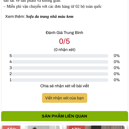
sâu sắc về sản phẩm và không gian.
– Miễn phí vận chuyển với các đơn hàng từ 02 bộ toàn quốc
Xem thêm:
Sofa da trang nhã màu kem
Đánh Giá Trung Bình
0/5
(
0
nhận xét)
5
0%
4
0%
3
0%
2
0%
1
0%
Chia sẻ nhận xét về bài viết
Viết nhận xét của bạn
SẢN PHẨM LIÊN QUAN