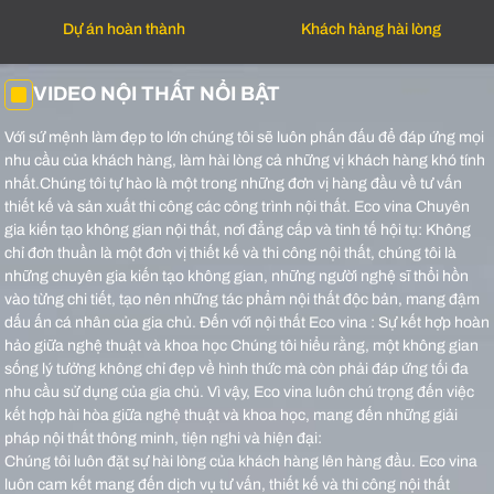
Dự án hoàn thành
Khách hàng hài lòng
VIDEO NỘI THẤT NỔI BẬT
Với sứ mệnh làm đẹp to lớn chúng tôi sẽ luôn phấn đấu để đáp ứng mọi
nhu cầu của khách hàng, làm hài lòng cả những vị khách hàng khó tính
nhất.Chúng tôi tự hào là một trong những đơn vị hàng đầu về tư vấn
thiết kế và sản xuất thi công các công trình nội thất.
Eco vina Chuyên
gia kiến tạo không gian nội thất, nơi đẳng cấp và tinh tế hội tụ: Không
chỉ đơn thuần là một đơn vị thiết kế và thi công nội thất, chúng tôi là
những chuyên gia kiến tạo không gian, những người nghệ sĩ thổi hồn
vào từng chi tiết, tạo nên những tác phẩm nội thất độc bản, mang đậm
dấu ấn cá nhân của gia chủ.
Đến với nội thất Eco vina : Sự kết hợp hoàn
hảo giữa nghệ thuật và khoa học Chúng tôi hiểu rằng, một không gian
sống lý tưởng không chỉ đẹp về hình thức mà còn phải đáp ứng tối đa
nhu cầu sử dụng của gia chủ. Vì vậy, Eco vina luôn chú trọng đến việc
kết hợp hài hòa giữa nghệ thuật và khoa học, mang đến những giải
pháp nội thất thông minh, tiện nghi và hiện đại:
Chúng tôi luôn đặt sự hài lòng của khách hàng lên hàng đầu. Eco vina
luôn cam kết mang đến dịch vụ tư vấn, thiết kế và thi công nội thất