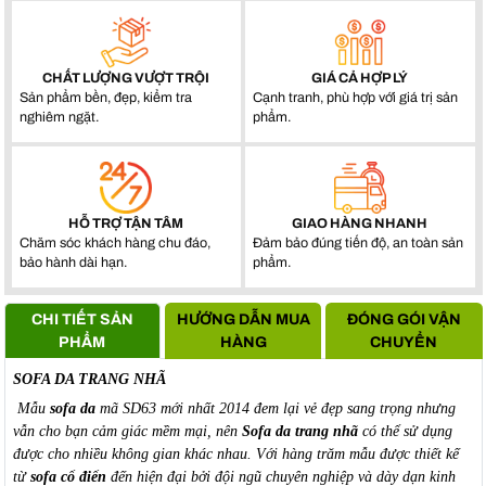
CHẤT LƯỢNG VƯỢT TRỘI
GIÁ CẢ HỢP LÝ
Sản phẩm bền, đẹp, kiểm tra
Cạnh tranh, phù hợp với giá trị sản
nghiêm ngặt.
phẩm.
HỖ TRỢ TẬN TÂM
GIAO HÀNG NHANH
Chăm sóc khách hàng chu đáo,
Đảm bảo đúng tiến độ, an toàn sản
bảo hành dài hạn.
phẩm.
CHI TIẾT SẢN
HƯỚNG DẪN MUA
ĐÓNG GÓI VẬN
PHẨM
HÀNG
CHUYỂN
SOFA DA TRANG NHÃ
Mẫu
sofa da
mã SD63 mới nhất 2014 đem lại vẻ đẹp sang trọng nhưng
vẫn cho bạn cảm giác mềm mại, nên
Sofa da trang nhã
có thể sử dụng
được cho nhiều không gian khác nhau. Với hàng trăm mẫu được thiết kế
từ
sofa cổ điển
đến hiện đại bởi đội ngũ chuyên nghiệp và dày dạn kinh