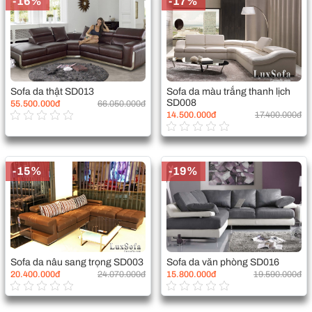
-16%
-17%
Sofa da thật SD013
Sofa da màu trắng thanh lịch
SD008
55.500.000đ
66.050.000đ
14.500.000đ
17.400.000đ
-15%
-19%
Sofa da nâu sang trọng SD003
Sofa da văn phòng SD016
20.400.000đ
24.070.000đ
15.800.000đ
19.590.000đ