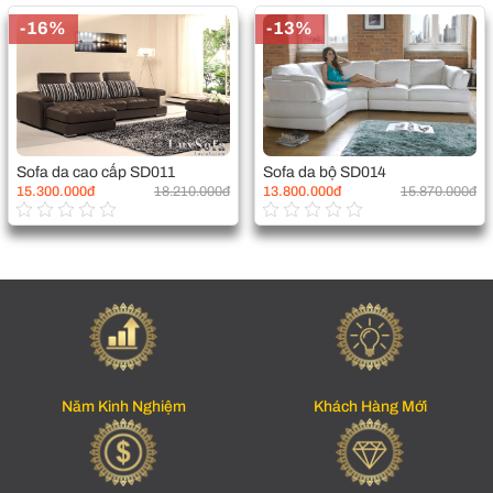
-16%
-13%
Sofa da cao cấp SD011
Sofa da bộ SD014
15.300.000đ
18.210.000đ
13.800.000đ
15.870.000đ
Năm Kinh Nghiệm
Khách Hàng Mới