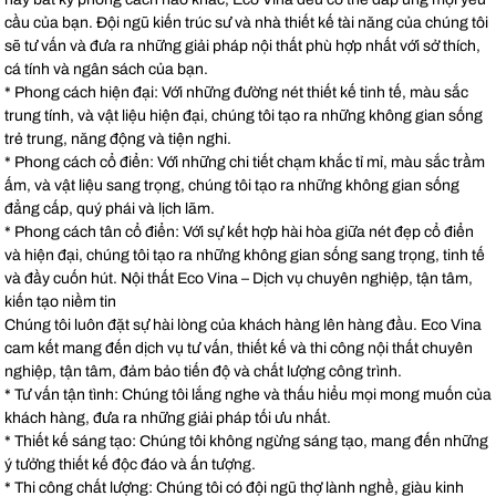
cầu của bạn. Đội ngũ kiến trúc sư và nhà thiết kế tài năng của chúng tôi
sẽ tư vấn và đưa ra những giải pháp nội thất phù hợp nhất với sở thích,
cá tính và ngân sách của bạn.
* Phong cách hiện đại: Với những đường nét thiết kế tinh tế, màu sắc
trung tính, và vật liệu hiện đại, chúng tôi tạo ra những không gian sống
trẻ trung, năng động và tiện nghi.
* Phong cách cổ điển: Với những chi tiết chạm khắc tỉ mỉ, màu sắc trầm
ấm, và vật liệu sang trọng, chúng tôi tạo ra những không gian sống
đẳng cấp, quý phái và lịch lãm.
* Phong cách tân cổ điển: Với sự kết hợp hài hòa giữa nét đẹp cổ điển
và hiện đại, chúng tôi tạo ra những không gian sống sang trọng, tinh tế
và đầy cuốn hút. Nội thất Eco Vina – Dịch vụ chuyên nghiệp, tận tâm,
kiến tạo niềm tin
Chúng tôi luôn đặt sự hài lòng của khách hàng lên hàng đầu. Eco Vina
cam kết mang đến dịch vụ tư vấn, thiết kế và thi công nội thất chuyên
nghiệp, tận tâm, đảm bảo tiến độ và chất lượng công trình.
* Tư vấn tận tình: Chúng tôi lắng nghe và thấu hiểu mọi mong muốn của
khách hàng, đưa ra những giải pháp tối ưu nhất.
* Thiết kế sáng tạo: Chúng tôi không ngừng sáng tạo, mang đến những
ý tưởng thiết kế độc đáo và ấn tượng.
* Thi công chất lượng: Chúng tôi có đội ngũ thợ lành nghề, giàu kinh