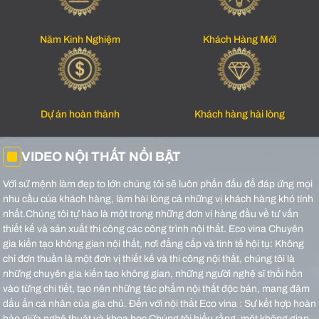
Năm Kinh Nghiệm
Khách Hàng Mới
Dự án hoàn thành
Khách hàng hài lòng
VIDEO NỘI THẤT NỔI BẬT
Với sứ mệnh làm đẹp to lớn chúng tôi sẽ luôn phấn đấu để đáp ứng mọi
nhu cầu của khách hàng, làm hài lòng cả những vị khách hàng khó tính
nhất.Chúng tôi tự hào là một trong những đơn vị hàng đầu về tư vấn
thiết kế và sản xuất thi công các công trình nội thất.
Eco vina Chuyên
gia kiến tạo không gian nội thất, nơi đẳng cấp và tinh tế hội tụ: Không
chỉ đơn thuần là một đơn vị thiết kế và thi công nội thất, chúng tôi là
những chuyên gia kiến tạo không gian, những người nghệ sĩ thổi hồn
vào từng chi tiết, tạo nên những tác phẩm nội thất độc bản, mang đậm
dấu ấn cá nhân của gia chủ.
Đến với nội thất Eco vina : Sự kết hợp hoàn
hảo giữa nghệ thuật và khoa học Chúng tôi hiểu rằng, một không gian