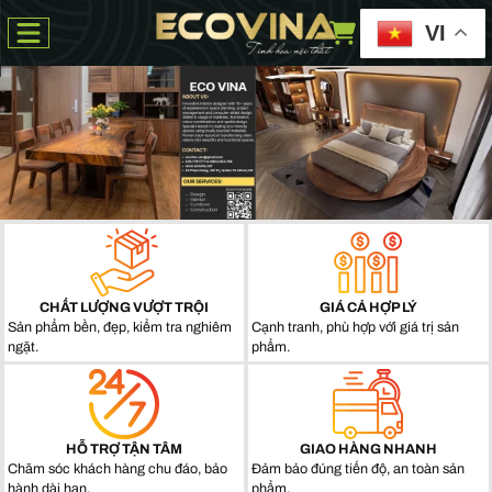
VI
CHẤT LƯỢNG VƯỢT TRỘI
GIÁ CẢ HỢP LÝ
Sản phẩm bền, đẹp, kiểm tra nghiêm
Cạnh tranh, phù hợp với giá trị sản
ngặt.
phẩm.
HỖ TRỢ TẬN TÂM
GIAO HÀNG NHANH
Chăm sóc khách hàng chu đáo, bảo
Đảm bảo đúng tiến độ, an toàn sản
hành dài hạn.
phẩm.