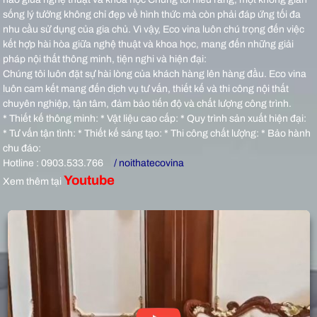
sống lý tưởng không chỉ đẹp về hình thức mà còn phải đáp ứng tối đa
nhu cầu sử dụng của gia chủ. Vì vậy, Eco vina luôn chú trọng đến việc
kết hợp hài hòa giữa nghệ thuật và khoa học, mang đến những giải
pháp nội thất thông minh, tiện nghi và hiện đại:
Chúng tôi luôn đặt sự hài lòng của khách hàng lên hàng đầu. Eco vina
luôn cam kết mang đến dịch vụ tư vấn, thiết kế và thi công nội thất
chuyên nghiệp, tận tâm, đảm bảo tiến độ và chất lượng công trình.
* Thiết kế thông minh: * Vật liệu cao cấp: * Quy trình sản xuất hiện đại:
* Tư vấn tận tình: * Thiết kế sáng tạo: * Thi công chất lượng: * Bảo hành
chu đáo:
Hotline : 0903.533.766
/ noithatecovina
Youtube
Xem thêm tại