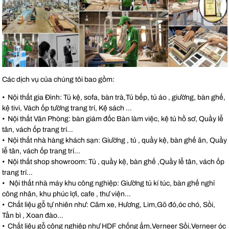
Các dịch vụ của chúng tôi bao gồm:
• Nội thất gia Đình: Tủ kệ, sofa, bàn trà,Tủ bếp, tủ áo , giường, bàn ghế,
kệ tivi, Vách ốp tường trang trí, Kệ sách …
• Nội thất Văn Phòng: bàn giám đốc Bàn làm việc, kệ tủ hồ sơ, Quầy lễ
tân, vách ốp trang trí…
• Nội thất nhà hàng khách sạn: Giường , tủ , quầy kệ, bàn ghế ăn, Quầy
lễ tân, vách ốp trang trí…
• Nội thất shop showroom: Tủ , quầy kệ, bàn ghế ,Quầy lễ tân, vách ốp
trang trí…
• Nội thất nhà máy khu công nghiệp: Giường tủ kí túc, bàn ghế nghỉ
công nhân, khu phúc lợi, cafe , thư viện…
• Chất liệu gỗ tự nhiên như: Căm xe, Hương, Lim,Gõ đỏ,óc chó, Sồi,
Tần bì , Xoan đào…
• Chất liệu gỗ công nghiệp như HDF chống ẩm,Verneer Sồi,Verneer óc