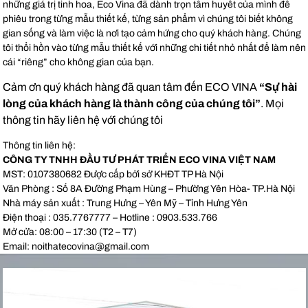
những giá trị tinh hoa, Eco Vina đã dành trọn tâm huyết của mình để
phiêu trong từng mẫu thiết kế, từng sản phẩm vì chúng tôi biết không
gian sống và làm việc là nơi tạo cảm hứng cho quý khách hàng. Chúng
tôi thổi hồn vào từng mẫu thiết kế với những chi tiết nhỏ nhất để làm nên
cái “riêng” cho không gian của bạn.
Cảm ơn quý khách hàng đã quan tâm đến ECO VINA
“Sự hài
lòng của khách hàng là thành công của chúng tôi”
. Mọi
thông tin hãy liên hệ với chúng tôi
Thông tin liên hệ:
CÔNG TY TNHH ĐẦU TƯ PHÁT TRIỂN ECO VINA VIỆT NAM
MST: 0107380682 Được cấp bởi sở KHĐT TP Hà Nội
Văn Phòng : Số 8A Đường Phạm Hùng – Phường Yên Hòa- TP.Hà Nội
Nhà máy sản xuất : Trung Hưng – Yên Mỹ – Tỉnh Hưng Yên
Điện thoại : 035.7767777 – Hotline : 0903.533.766
Mở cửa: 08:00 – 17:30 (T2 – T7)
Email: noithatecovina@gmail.com