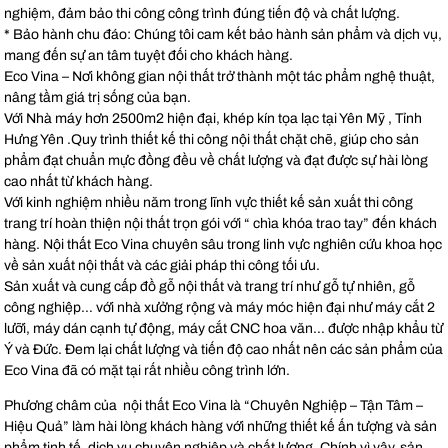
nghiệm, đảm bảo thi công công trình đúng tiến độ và chất lượng.
* Bảo hành chu đáo: Chúng tôi cam kết bảo hành sản phẩm và dịch vụ,
mang đến sự an tâm tuyệt đối cho khách hàng.
Eco Vina – Nơi không gian nội thất trở thành một tác phẩm nghệ thuật,
nâng tầm giá trị sống của bạn.
Với
Nhà máy hơn 2500m2 hiện đại, khép kín tọa lạc tại Yên Mỹ , Tỉnh
Hưng Yên .Quy trình thiết kế thi công nội thất chặt chẽ, giúp cho sản
phẩm đạt chuẩn mực đồng đều về chất lượng và đạt được sự hài lòng
cao nhất từ khách hàng.
Với kinh nghiệm nhiều năm trong lĩnh vực thiết kế sản xuất thi công
trang trí hoàn thiện nội thất trọn gói với “ chìa khóa trao tay” đến khách
hàng. Nội thất Eco Vina chuyên sâu trong linh vực nghiên cứu khoa học
về sản xuất nội thất và các giải pháp thi công tối ưu.
Sản xuất và cung cấp đồ gỗ nội thất và trang trí như gỗ tự nhiên, gỗ
công nghiệp… với nhà xưởng rộng và máy móc hiện đại như máy cắt 2
lưỡi, máy dán cạnh tự động, máy cắt CNC hoa văn… được nhập khẩu từ
Ý và Đức. Đem lại chất lượng và tiến độ cao nhất nên các sản phẩm của
Eco Vina đã có mặt tại rất nhiều công trình lớn.
Phương châm của nội thất Eco Vina là “Chuyên Nghiệp – Tận Tâm –
Hiệu Quả” làm hài lòng khách hàng với những thiết kế ấn tượng và sản
phẩm tinh tế, dịch vụ chuyên nghiệp và chất lượng. Chính vì vậy, sản