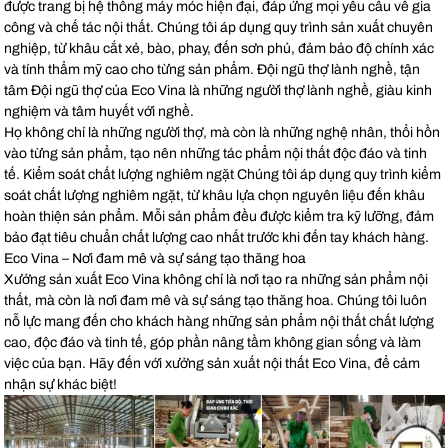
được trang bị hệ thống máy móc hiện đại, đáp ứng mọi yêu cầu về gia
công và chế tác nội thất. Chúng tôi áp dụng quy trình sản xuất chuyên
nghiệp, từ khâu cắt xẻ, bào, phay, đến sơn phủ, đảm bảo độ chính xác
và tính thẩm mỹ cao cho từng sản phẩm. Đội ngũ thợ lành nghề, tận
tâm Đội ngũ thợ của Eco Vina là những người thợ lành nghề, giàu kinh
nghiệm và tâm huyết với nghề.
Họ không chỉ là những người thợ, mà còn là những nghệ nhân, thổi hồn
vào từng sản phẩm, tạo nên những tác phẩm nội thất độc đáo và tinh
tế. Kiểm soát chất lượng nghiêm ngặt Chúng tôi áp dụng quy trình kiểm
soát chất lượng nghiêm ngặt, từ khâu lựa chọn nguyên liệu đến khâu
hoàn thiện sản phẩm. Mỗi sản phẩm đều được kiểm tra kỹ lưỡng, đảm
bảo đạt tiêu chuẩn chất lượng cao nhất trước khi đến tay khách hàng.
Eco Vina – Nơi đam mê và sự sáng tạo thăng hoa
Xưởng sản xuất Eco Vina không chỉ là nơi tạo ra những sản phẩm nội
thất, mà còn là nơi đam mê và sự sáng tạo thăng hoa. Chúng tôi luôn
nỗ lực mang đến cho khách hàng những sản phẩm nội thất chất lượng
cao, độc đáo và tinh tế, góp phần nâng tầm không gian sống và làm
việc của bạn. Hãy đến với xưởng sản xuất nội thất Eco Vina, để cảm
nhận sự khác biệt!