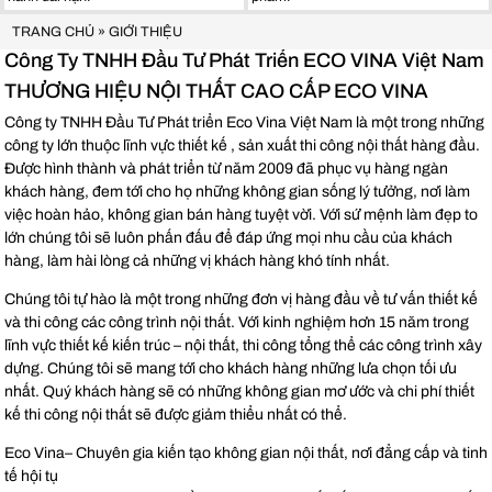
TRANG CHỦ
»
GIỚI THIỆU
Công Ty TNHH Đầu Tư Phát Triển ECO VINA Việt Nam
THƯƠNG HIỆU NỘI THẤT CAO CẤP ECO VINA
Công ty TNHH Đầu Tư Phát triển Eco Vina Việt Nam là một trong những
công ty lớn thuộc lĩnh vực thiết kế , sản xuất thi công nội thất hàng đầu.
Được hình thành và phát triển từ năm 2009 đã phục vụ hàng ngàn
khách hàng, đem tới cho họ những không gian sống lý tưởng, nơi làm
việc hoàn hảo, không gian bán hàng tuyệt vời. Với sứ mệnh làm đẹp to
lớn chúng tôi sẽ luôn phấn đấu để đáp ứng mọi nhu cầu của khách
hàng, làm hài lòng cả những vị khách hàng khó tính nhất.
Chúng tôi tự hào là một trong những đơn vị hàng đầu về tư vấn thiết kế
và thi công các công trình nội thất. Với kinh nghiệm hơn 15 năm trong
lĩnh vực thiết kế kiến trúc – nội thất, thi công tổng thể các công trình xây
dựng. Chúng tôi sẽ mang tới cho khách hàng những lưa chọn tối ưu
nhất. Quý khách hàng sẽ có những không gian mơ ước và chi phí thiết
kế thi công nội thất sẽ được giảm thiểu nhất có thể.
Eco Vina– Chuyên gia kiến tạo không gian nội thất, nơi đẳng cấp và tinh
tế hội tụ