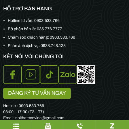
HỖ TRỢ BÁN HÀNG
Hotline tư vấn:
0903.533.766
Bộ phận bán lẻ:
035.776.7777
Chăm sóc khách hàng:
0903.533.766
Phản ánh dịch vụ: 0938.748.123
KẾT NỐI VỚI CHÚNG TÔI
ĐĂNG KÝ TƯ VẤN NGAY
Hotline : 0903.533.766
08:00 – 17:30 (T2 – T7)
Email: noithatecovina@gmail.com