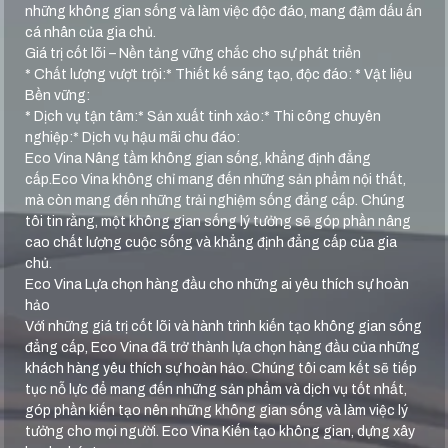
những không gian sống và làm việc độc đáo, mang đậm dấu ấn
cá nhân của gia chủ.
Giá trị cốt lõi – Nền tảng vững chắc cho sự phát triển
* Chất lượng vượt trội:* Thiết kế sáng tạo, độc đáo: * Vật liệu
Bền vững:
* Dịch vụ tận tâm:* Sản xuất tinh xảo:* Thi công chuyên
nghiệp:* Dịch vụ hậu mãi chu đáo:
Eco Vina Nâng tầm không gian sống, khẳng định đẳng
cấp.Eco Vina không chỉ mang đến những sản phẩm nội thất,
mà còn mang đến những trải nghiệm sống đẳng cấp. Chúng
tôi tin rằng, một không gian sống lý tưởng sẽ góp phần nâng
cao chất lượng cuộc sống và khẳng định đẳng cấp của gia
chủ.
Eco Vina Lựa chọn hàng đầu cho những ai yêu thích sự hoàn
hảo
Với những giá trị cốt lõi và hành trình kiến tạo không gian sống
đẳng cấp, Eco Vina đã trở thành lựa chọn hàng đầu của những
khách hàng yêu thích sự hoàn hảo. Chúng tôi cam kết sẽ tiếp
tục nỗ lực để mang đến những sản phẩm và dịch vụ tốt nhất,
góp phần kiến tạo nên những không gian sống và làm việc lý
tưởng cho mọi người. Eco Vina Kiến tạo không gian, dựng xây