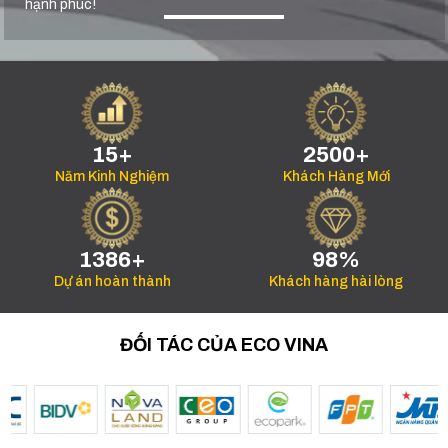
hạnh phúc!
15+
2500+
Năm Kinh Nghiệm
Khách Hàng Mới
1386+
98%
Dự án hoàn thành
Khách hàng hài lòng
ĐỐI TÁC CỦA ECO VINA