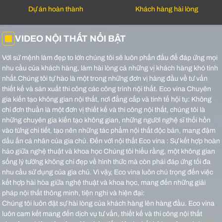
Dự án hoàn thành
Khách hàng hài lòng
VIDEO NỘI THẤT NỔI BẬT
Với sứ mệnh làm đẹp to lớn chúng tôi sẽ luôn phấn đấu để đáp ứng mọi
nhu cầu của khách hàng, làm hài lòng cả những vị khách hàng khó tính
nhất.Chúng tôi tự hào là một trong những đơn vị hàng đầu về tư vấn
thiết kế và sản xuất thi công các công trình nội thất.
Eco vina Chuyên
gia kiến tạo không gian nội thất, nơi đẳng cấp và tinh tế hội tụ: Không
chỉ đơn thuần là một đơn vị thiết kế và thi công nội thất, chúng tôi là
những chuyên gia kiến tạo không gian, những người nghệ sĩ thổi hồn
vào từng chi tiết, tạo nên những tác phẩm nội thất độc bản, mang đậm
dấu ấn cá nhân của gia chủ.
Đến với nội thất Eco vina : Sự kết hợp hoàn
hảo giữa nghệ thuật và khoa học Chúng tôi hiểu rằng, một không gian
sống lý tưởng không chỉ đẹp về hình thức mà còn phải đáp ứng tối đa
nhu cầu sử dụng của gia chủ. Vì vậy, Eco vina luôn chú trọng đến việc
kết hợp hài hòa giữa nghệ thuật và khoa học, mang đến những giải
pháp nội thất thông minh, tiện nghi và hiện đại:
Chúng tôi luôn đặt sự hài lòng của khách hàng lên hàng đầu. Eco vina
luôn cam kết mang đến dịch vụ tư vấn, thiết kế và thi công nội thất