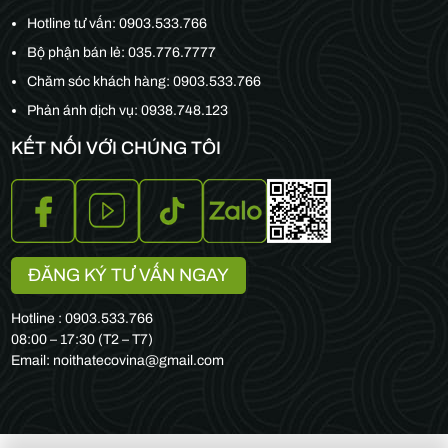
Hotline tư vấn:
0903.533.766
Bộ phận bán lẻ:
035.776.7777
Chăm sóc khách hàng:
0903.533.766
Phản ánh dịch vụ: 0938.748.123
KẾT NỐI VỚI CHÚNG TÔI
ĐĂNG KÝ TƯ VẤN NGAY
Hotline : 0903.533.766
08:00 – 17:30 (T2 – T7)
Email: noithatecovina@gmail.com