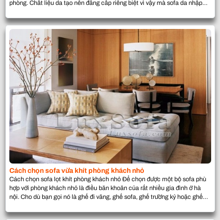
phòng. Chất liệu da tạo nên đẳng cấp riêng biệt vì vậy mà sofa da nhập
khẩu được người Việt ưu ái sử dụng rất […]
Cách chọn sofa vừa khít phòng khách nhỏ
Cách chọn sofa lọt khít phòng khách nhỏ Để chọn được một bộ sofa phù
hợp với phòng khách nhỏ là điều băn khoăn của rất nhiều gia đình ở hà
nội. Cho dù bạn gọi nó là ghế đi văng, ghế sofa, ghế trường kỷ hoặc ghế
tựa thì món đồ nội thất bạn […]