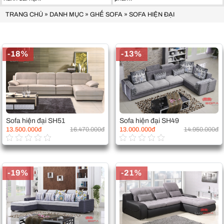
TRANG CHỦ
»
DANH MỤC
»
GHẾ SOFA
»
SOFA HIỆN ĐẠI
-18%
-13%
Sofa hiện đại SH51
Sofa hiện đại SH49
13.500.000đ
16.470.000đ
13.000.000đ
14.950.000đ
-19%
-21%