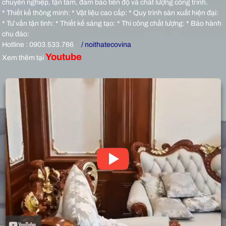
chuyên nghiệp, tận tâm, đảm bảo tiến độ và chất lượng công trình.
* Thiết kế thông minh: * Vật liệu cao cấp: * Quy trình sản xuất hiện đại:
* Tư vấn tận tình: * Thiết kế sáng tạo: * Thi công chất lượng: * Bảo hành
chu đáo:
Hotline : 0903.533.766
/ noithatecovina
Youtube
Xem thêm tại