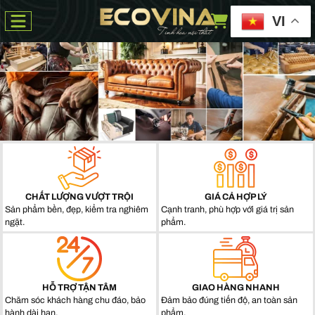
VI
CHẤT LƯỢNG VƯỢT TRỘI
GIÁ CẢ HỢP LÝ
Sản phẩm bền, đẹp, kiểm tra nghiêm
Cạnh tranh, phù hợp với giá trị sản
ngặt.
phẩm.
HỖ TRỢ TẬN TÂM
GIAO HÀNG NHANH
Chăm sóc khách hàng chu đáo, bảo
Đảm bảo đúng tiến độ, an toàn sản
hành dài hạn.
phẩm.