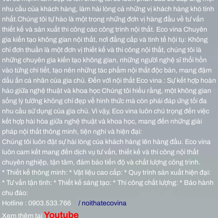
nhu cầu của khách hàng, làm hài lòng cả những vị khách hàng khó tính
nhất.Chúng tôi tự hào là một trong những đơn vị hàng đầu về tư vấn
thiết kế và sản xuất thi công các công trình nội thất.
Eco vina Chuyên
gia kiến tạo không gian nội thất, nơi đẳng cấp và tinh tế hội tụ: Không
chỉ đơn thuần là một đơn vị thiết kế và thi công nội thất, chúng tôi là
những chuyên gia kiến tạo không gian, những người nghệ sĩ thổi hồn
vào từng chi tiết, tạo nên những tác phẩm nội thất độc bản, mang đậm
dấu ấn cá nhân của gia chủ.
Đến với nội thất Eco vina : Sự kết hợp hoàn
hảo giữa nghệ thuật và khoa học Chúng tôi hiểu rằng, một không gian
sống lý tưởng không chỉ đẹp về hình thức mà còn phải đáp ứng tối đa
nhu cầu sử dụng của gia chủ. Vì vậy, Eco vina luôn chú trọng đến việc
kết hợp hài hòa giữa nghệ thuật và khoa học, mang đến những giải
pháp nội thất thông minh, tiện nghi và hiện đại:
Chúng tôi luôn đặt sự hài lòng của khách hàng lên hàng đầu. Eco vina
luôn cam kết mang đến dịch vụ tư vấn, thiết kế và thi công nội thất
chuyên nghiệp, tận tâm, đảm bảo tiến độ và chất lượng công trình.
* Thiết kế thông minh: * Vật liệu cao cấp: * Quy trình sản xuất hiện đại:
* Tư vấn tận tình: * Thiết kế sáng tạo: * Thi công chất lượng: * Bảo hành
chu đáo:
Hotline : 0903.533.766
/ noithatecovina
Youtube
Xem thêm tại