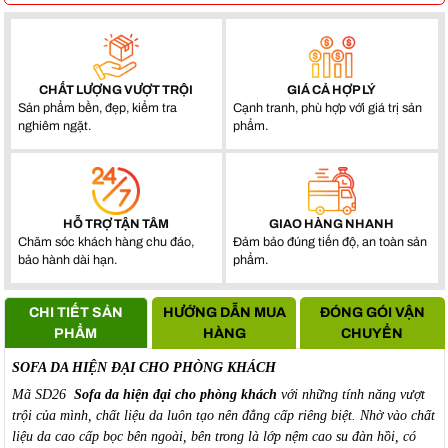
CHẤT LƯỢNG VƯỢT TRỘI
GIÁ CẢ HỢP LÝ
Sản phẩm bền, đẹp, kiểm tra
Cạnh tranh, phù hợp với giá trị sản
nghiêm ngặt.
phẩm.
HỖ TRỢ TẬN TÂM
GIAO HÀNG NHANH
Chăm sóc khách hàng chu đáo,
Đảm bảo đúng tiến độ, an toàn sản
bảo hành dài hạn.
phẩm.
CHI TIẾT SẢN
HƯỚNG DẪN MUA
ĐÓNG GÓI VẬN
PHẨM
HÀNG
CHUYỂN
SOFA DA HIỆN ĐẠI CHO PHÒNG KHÁCH
Mã SD26
Sofa da hiện đại cho phòng khách
với những tính năng vượt
trội của mình, chất liệu da luôn tạo nên đẳng cấp riêng biệt. Nhờ vào chất
liệu da cao cấp bọc bên ngoài, bên trong là lớp nệm cao su đàn hồi, có