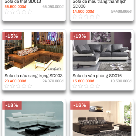
Sofa da thật SD013
Sofa da màu trắng thanh lịch
SD008
55.500.000đ
66.050.000đ
14.500.000đ
17.400.000đ
-15%
-19%
Sofa da nâu sang trọng SD003
Sofa da văn phòng SD016
20.400.000đ
24.070.000đ
15.800.000đ
19.590.000đ
-18%
-16%