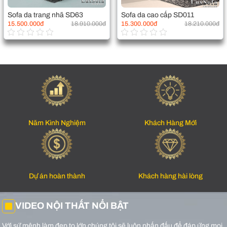
Sofa da trang nhã SD63
Sofa da cao cấp SD011
15.500.000đ
18.910.000đ
15.300.000đ
18.210.000đ
Năm Kinh Nghiệm
Khách Hàng Mới
Dự án hoàn thành
Khách hàng hài lòng
VIDEO NỘI THẤT NỔI BẬT
Với sứ mệnh làm đẹp to lớn chúng tôi sẽ luôn phấn đấu để đáp ứng mọi