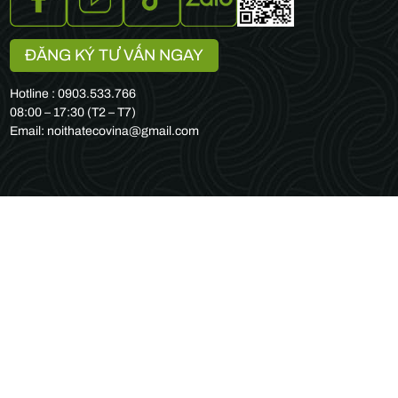
ĐĂNG KÝ TƯ VẤN NGAY
Hotline : 0903.533.766
08:00 – 17:30 (T2 – T7)
Email: noithatecovina@gmail.com