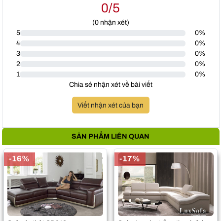
0/5
(
0
nhận xét)
5
0%
4
0%
3
0%
2
0%
1
0%
Chia sẻ nhận xét về bài viết
Viết nhận xét của bạn
SẢN PHẨM LIÊN QUAN
-16%
-17%