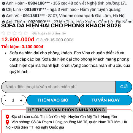
Anh Hoàn -
0904186***
- 155 xẹc 48 xô viết Nghệ tĩnh phường 17
quận Bình Thạnh
Chị Linh -
0916878***
- ngã 3 vĩnh hảo - Hàm yên tuyên quang
Anh Vũ -
0911861***
- S107, Vihome oceanpark Gia Lâm, Hà Nội
Anh Thiện -
0929090***
- 23 Mẹ Thứ - Hòa Xuân - Cẩm Lệ - Đà Nẵng
SOFA DA HIỆN ĐẠI CHO PHÒNG KHÁCH SD26
Chị Hoa -
0988068***
- 56 Nguyễn Khang, Cầu Giấy
Anh Việt -
0349582***
- Toà Moonlight An Lạc, Vân Canh Hoài Đức
Đánh giá sản phẩm này
Anh Hoàn -
0904186***
- 155 xẹc 48 xô viết Nghệ tĩnh phường 17
12.900.000đ
Giá cũ:
16.000.000đ
quận Bình Thạnh
Chị Linh -
0916878***
- ngã 3 vĩnh hảo - Hàm yên tuyên quang
Tiết kiệm: 3.100.000đ
Anh Vũ -
0911861***
- S107, Vihome oceanpark Gia Lâm, Hà Nội
Sofa da hiện đại cho phòng khách. Eco Vina chuyên thiết kế và
cung cấp các loại Sofa da hiện đại cho phòng khách mang phong
cách hiện đại mà thanh lịch, chất lượng cao thỏa mãn nhu cầu của
quý khách.
-
+
THÊM VÀO GIỎ
TƯ VẤN NGAY
HỆ THỐNG VĂN PHÒNG NHÀ XƯỞNG
Địa chỉ sản xuất: Thị trấn Yên Mỹ , Huyện Yên Mỹ, Tỉnh Hưng Yên
Văn phòng: Số 8A Phạm Hùng, phường Mễ Trì, quận Nam Từ Liêm, Hà
Nội - Đối diện TT Hội nghị Quốc gia