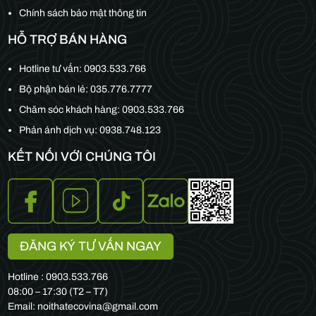
Chính sách bảo mật thông tin
HỖ TRỢ BÁN HÀNG
Hotline tư vấn:
0903.533.766
Bộ phận bán lẻ:
035.776.7777
Chăm sóc khách hàng:
0903.533.766
Phản ánh dịch vụ: 0938.748.123
KẾT NỐI VỚI CHÚNG TÔI
ĐĂNG KÝ TƯ VẤN NGAY
Hotline : 0903.533.766
08:00 – 17:30 (T2 – T7)
Email: noithatecovina@gmail.com