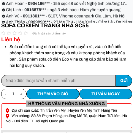
Anh Hoàn -
0904186***
- 155 xẹc 48 xô viết Nghệ tĩnh phường 17
quận Bình Thạnh
Chị Linh -
0916878***
- ngã 3 vĩnh hảo - Hàm yên tuyên quang
Anh Vũ -
0911861***
- S107, Vihome oceanpark Gia Lâm, Hà Nội
Anh Thiện -
0929090***
- 23 Mẹ Thứ - Hòa Xuân - Cẩm Lệ - Đà Nẵng
SOFA CỔ ĐIỂN TRANG NHÃ SC55
Chị Hoa -
0988068***
- 56 Nguyễn Khang, Cầu Giấy
Anh Việt -
0349582***
- Toà Moonlight An Lạc, Vân Canh Hoài Đức
Đánh giá sản phẩm này
Liên hệ
Anh Hoàn -
0904186***
- 155 xẹc 48 xô viết Nghệ tĩnh phường 17
quận Bình Thạnh
Chị Linh -
0916878***
- ngã 3 vĩnh hảo - Hàm yên tuyên quang
Sofa cổ điển trang nhã có thể tạo vẻ quyễn rũ, vừa có thể biến
Anh Vũ -
0911861***
- S107, Vihome oceanpark Gia Lâm, Hà Nội
phòng khách thêm sang trọng và cầu kì trong phòng khách của
bạn. Sản phẩm sofa cổ điển Eco Vina cung cấp đảm bảo sẽ làm
hài lòng quý khách.
-
+
THÊM VÀO GIỎ
TƯ VẤN NGAY
HỆ THỐNG VĂN PHÒNG NHÀ XƯỞNG
Địa chỉ sản xuất: Thị trấn Yên Mỹ , Huyện Yên Mỹ, Tỉnh Hưng Yên
Văn phòng: Số 8A Phạm Hùng, phường Mễ Trì, quận Nam Từ Liêm, Hà
Nội - Đối diện TT Hội nghị Quốc gia