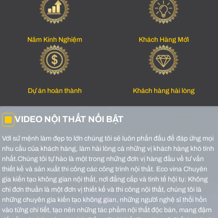
Năm Kinh Nghiệm
Khách Hàng Mới
Dự án hoàn thành
Khách hàng hài lòng
VIDEO NỘI THẤT NỔI BẬT
Với sứ mệnh làm đẹp to lớn chúng tôi sẽ luôn phấn đấu để đáp ứng mọi
nhu cầu của khách hàng, làm hài lòng cả những vị khách hàng khó tính
nhất.Chúng tôi tự hào là một trong những đơn vị hàng đầu về tư vấn
thiết kế và sản xuất thi công các công trình nội thất.
Eco vina Chuyên
gia kiến tạo không gian nội thất, nơi đẳng cấp và tinh tế hội tụ: Không
chỉ đơn thuần là một đơn vị thiết kế và thi công nội thất, chúng tôi là
những chuyên gia kiến tạo không gian, những người nghệ sĩ thổi hồn
vào từng chi tiết, tạo nên những tác phẩm nội thất độc bản, mang đậm