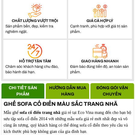
CHẤT LƯỢNG VƯỢT TRỘI
GIÁ CẢ HỢP LÝ
Sản phẩm bền, đẹp, kiểm tra
Cạnh tranh, phù hợp với giá trị sản
nghiêm ngặt.
phẩm.
HỖ TRỢ TẬN TÂM
GIAO HÀNG NHANH
Chăm sóc khách hàng chu đáo,
Đảm bảo đúng tiến độ, an toàn sản
bảo hành dài hạn.
phẩm.
CHI TIẾT SẢN
HƯỚNG DẪN MUA
ĐÓNG GÓI VẬN
PHẨM
HÀNG
CHUYỂN
GHẾ SOFA CỔ ĐIỂN MÀU SẮC TRANG NHÃ
Mẫu ghế
sofa cổ điển trang nhã
giá rẻ tại Eco Vina mang đến cho bạn bộ
sưu tập sofa cổ điển 2014 với những mẫu sofa giá rẻ mới nhất đẹp và vô
cùng ấn tượng, quý khách hàng có thể đóng sofa cổ điển theo yêu cầu và
kích thước phù hợp không gian của gia đình bạn.