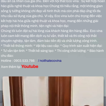
dấu ấn cá nhân của gia chủ.
Đến với nội thất Eco vina : Sự kết hợp hoàn
hảo giữa nghệ thuật và khoa học Chúng tôi hiểu rằng, một không gian
sống lý tưởng không chỉ đẹp về hình thức mà còn phải đáp ứng tối đa
nhu cầu sử dụng của gia chủ. Vì vậy, Eco vina luôn chú trọng đến việc
kết hợp hài hòa giữa nghệ thuật và khoa học, mang đến những giải
pháp nội thất thông minh, tiện nghi và hiện đại:
Chúng tôi luôn đặt sự hài lòng của khách hàng lên hàng đầu. Eco vina
luôn cam kết mang đến dịch vụ tư vấn, thiết kế và thi công nội thất
chuyên nghiệp, tận tâm, đảm bảo tiến độ và chất lượng công trình.
* Thiết kế thông minh: * Vật liệu cao cấp: * Quy trình sản xuất hiện đại:
* Tư vấn tận tình: * Thiết kế sáng tạo: * Thi công chất lượng: * Bảo hành
chu đáo:
Hotline : 0903.533.766
/ noithatecovina
Youtube
Xem thêm tại