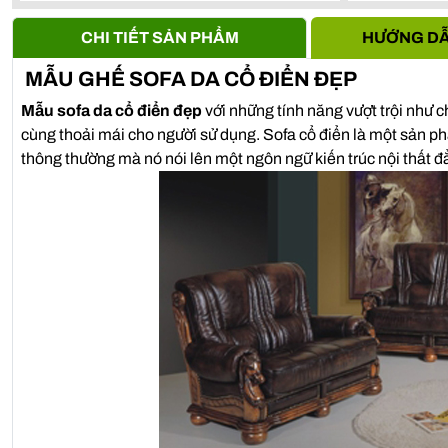
Anh Vũ -
0911861***
- S107, Vihome oceanpark Gia Lâm, 
CHI TIẾT SẢN PHẨM
HƯỚNG DẪ
MẪU GHẾ SOFA DA CỔ ĐIỂN ĐẸP
Mẫu sofa da cổ điển đẹp
với những tính năng vượt trội như c
cùng thoải mái cho người sử dụng. Sofa cổ điển là một sản ph
thông thường mà nó nói lên một ngôn ngữ kiến trúc nội thất đ