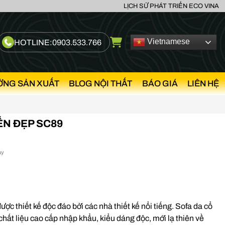
LỊCH SỬ PHÁT TRIỂN ECO VINA
Vietnamese
HOTLINE:
0903.533.766
ỞNG SẢN XUẤT
BLOG NỘI THẤT
BÁO GIÁ
LIÊN HỆ
ỂN ĐẸP SC89
ày
ợc thiết kế độc đáo bởi các nhà thiết kế nổi tiếng. Sofa da cổ
chất liệu cao cấp nhập khẩu, kiểu dáng độc, mới lạ thiên về