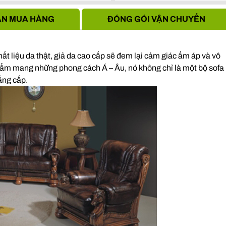
Hà Nội
N MUA HÀNG
ĐÓNG GÓI VẬN CHUYỂN
hất liệu da thật, giả da cao cấp sẽ đem lại cảm giác ấm áp và vô
ẩm mang những phong cách Á – Âu, nó không chỉ là một bộ sofa
ẳng cấp.