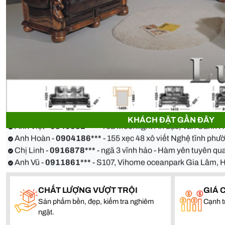
Anh Thiện -
0929090***
- 23 Mẹ Thứ - Hòa Xuân - Cẩm Lệ 
Chị Hoa -
0988068***
- 56 Nguyễn Khang, Cầu Giấy
Anh Việt -
0349582***
- Toà Moonlight An Lạc, Vân Canh 
KHÁCH ĐẶT GẦN ĐÂY
Anh Hoàn -
0904186***
- 155 xẹc 48 xô viết Nghệ tĩnh ph
Chị Linh -
0916878***
- ngã 3 vĩnh hảo - Hàm yên tuyên 
Anh Vũ -
0911861***
- S107, Vihome oceanpark Gia Lâm, 
Anh Thiện -
0929090***
- 23 Mẹ Thứ - Hòa Xuân - Cẩm Lệ 
Chị Hoa -
0988068***
- 56 Nguyễn Khang, Cầu Giấy
Anh Việt -
0349582***
- Toà Moonlight An Lạc, Vân Canh 
CHẤT LƯỢNG VƯỢT TRỘI
GIÁ 
Anh Hoàn -
0904186***
- 155 xẹc 48 xô viết Nghệ tĩnh ph
Sản phẩm bền, đẹp, kiểm tra nghiêm
Cạnh t
ngặt.
Chị Linh -
0916878***
- ngã 3 vĩnh hảo - Hàm yên tuyên 