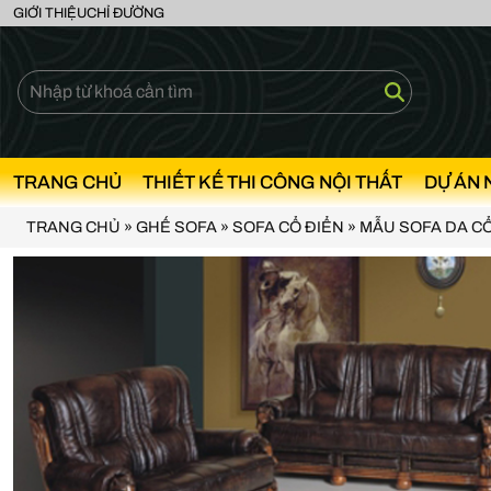
GIỚI THIỆU
CHỈ ĐƯỜNG
TRANG CHỦ
THIẾT KẾ THI CÔNG NỘI THẤT
DỰ ÁN 
TRANG CHỦ
»
GHẾ SOFA
»
SOFA CỔ ĐIỂN
»
MẪU SOFA DA CỔ