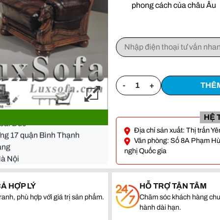
phong cách của châu Âu
-
+
THÊM
- Đà Nẵng
Hoài Đức
HỆ 
ường 17 quận Bình Thạnh
Địa chỉ sản xuất: Thị trấn 
quang
Văn phòng: Số 8A Phạm Hùng
Hà Nội
nghị Quốc gia
- Đà Nẵng
Hoài Đức
CẢ HỢP LÝ
HỖ TRỢ TẬN TÂM
ường 17 quận Bình Thạnh
ranh, phù hợp với giá trị sản phẩm.
Chăm sóc khách hàng chu
hành dài hạn.
quang