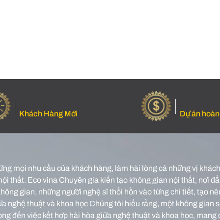
Khách Hàng Mới
Dự án hoàn
ứng mọi nhu cầu của khách hàng, làm hài lòng cả những vị khách 
nội thất.
Eco vina Chuyên gia kiến tạo không gian nội thất, nơi đẳn
o không gian, những người nghệ sĩ thổi hồn vào từng chi tiết, tạ
iữa nghệ thuật và khoa học Chúng tôi hiểu rằng, một không gian 
rọng đến việc kết hợp hài hòa giữa nghệ thuật và khoa học, mang 