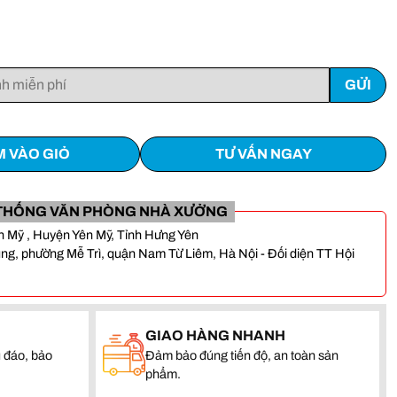
 VÀO GIỎ
TƯ VẤN NGAY
THỐNG VĂN PHÒNG NHÀ XƯỞNG
Yên Mỹ , Huyện Yên Mỹ, Tỉnh Hưng Yên
, phường Mễ Trì, quận Nam Từ Liêm, Hà Nội - Đối diện TT Hội
GIAO HÀNG NHANH
 đáo, bảo
Đảm bảo đúng tiến độ, an toàn sản
phẩm.