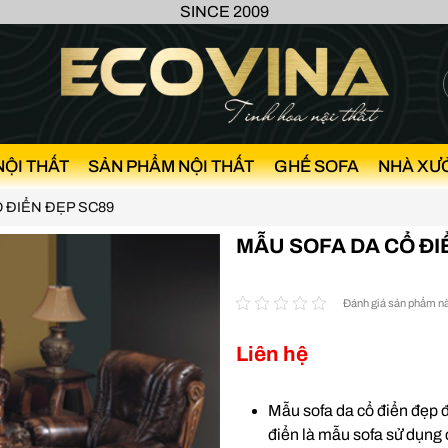
SINCE 2009
NỘI THẤT
SẢN PHẨM NỘI THẤT
GHẾ SOFA
NHÀ XƯ
 ĐIỂN ĐẸP SC89
MẪU SOFA DA CỔ ĐI
Đánh giá sản phẩm n
Liên hệ
Mẫu sofa da cổ điển đẹp đư
điển là mẫu sofa sử dụng 