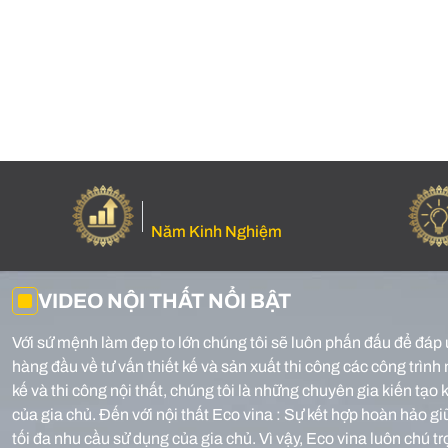
Năm Kinh Nghiệm
VIDEO NỘI THẤT NỔI BẬT
Với sứ mệnh làm đẹp to lớn chúng tôi sẽ luôn phấn đấu để đáp 
hàng đầu về tư vấn thiết kế và sản xuất thi công các công trình 
kế và thi công nội thất, chúng tôi là những chuyên gia kiến tạ
của gia chủ.
Đến với nội thất Eco vina : Sự kết hợp hoàn hảo g
tối đa nhu cầu sử dụng của gia chủ. Vì vậy, Eco vina luôn chú t