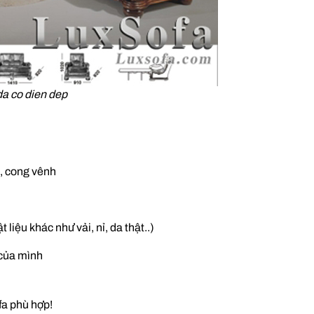
a co dien dep
t, cong vênh
liệu khác như vải, nỉ, da thật..)
 của mình
fa phù hợp!