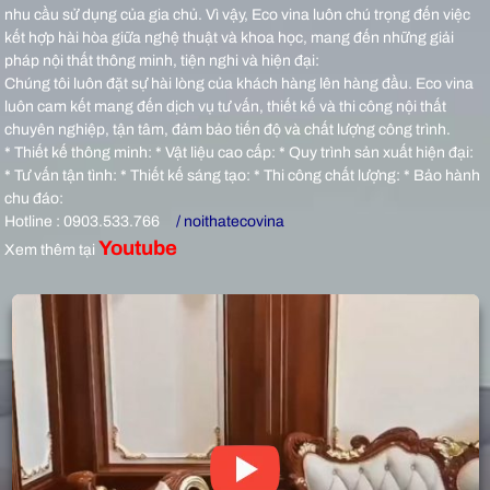
nhu cầu sử dụng của gia chủ. Vì vậy, Eco vina luôn chú trọng đến việc
kết hợp hài hòa giữa nghệ thuật và khoa học, mang đến những giải
pháp nội thất thông minh, tiện nghi và hiện đại:
Chúng tôi luôn đặt sự hài lòng của khách hàng lên hàng đầu. Eco vina
luôn cam kết mang đến dịch vụ tư vấn, thiết kế và thi công nội thất
chuyên nghiệp, tận tâm, đảm bảo tiến độ và chất lượng công trình.
* Thiết kế thông minh: * Vật liệu cao cấp: * Quy trình sản xuất hiện đại:
* Tư vấn tận tình: * Thiết kế sáng tạo: * Thi công chất lượng: * Bảo hành
chu đáo:
Hotline : 0903.533.766
/ noithatecovina
Youtube
Xem thêm tại