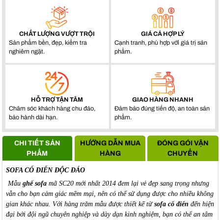
CHẤT LƯỢNG VƯỢT TRỘI
GIÁ CẢ HỢP LÝ
Sản phẩm bền, đẹp, kiểm tra
Cạnh tranh, phù hợp với giá trị sản
nghiêm ngặt.
phẩm.
HỖ TRỢ TẬN TÂM
GIAO HÀNG NHANH
Chăm sóc khách hàng chu đáo,
Đảm bảo đúng tiến độ, an toàn sản
bảo hành dài hạn.
phẩm.
CHI TIẾT SẢN
HƯỚNG DẪN MUA
ĐÓNG GÓI VẬN
PHẨM
HÀNG
CHUYỂN
SOFA CỔ ĐIỂN ĐỘC ĐÁO
Mẫu
ghế sofa
mã SC20 mới nhất 2014 đem lại vẻ đẹp sang trọng nhưng
vẫn cho bạn cảm giác mềm mại, nên có thể sử dụng được cho nhiều không
gian khác nhau. Với hàng trăm mẫu được thiết kế từ
sofa cổ điển
đến hiện
đại bởi đội ngũ chuyên nghiệp và dày dạn kinh nghiệm, bạn có thể an tâm