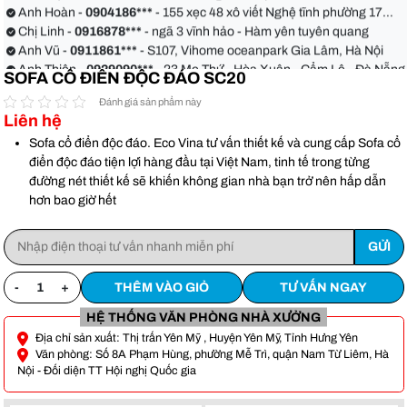
Anh Hoàn -
0904186***
- 155 xẹc 48 xô viết Nghệ tĩnh phường 17
quận Bình Thạnh
Chị Linh -
0916878***
- ngã 3 vĩnh hảo - Hàm yên tuyên quang
Anh Vũ -
0911861***
- S107, Vihome oceanpark Gia Lâm, Hà Nội
Anh Thiện -
0929090***
- 23 Mẹ Thứ - Hòa Xuân - Cẩm Lệ - Đà Nẵng
SOFA CỔ ĐIỂN ĐỘC ĐÁO SC20
Chị Hoa -
0988068***
- 56 Nguyễn Khang, Cầu Giấy
Anh Việt -
0349582***
- Toà Moonlight An Lạc, Vân Canh Hoài Đức
Đánh giá sản phẩm này
Liên hệ
Anh Hoàn -
0904186***
- 155 xẹc 48 xô viết Nghệ tĩnh phường 17
quận Bình Thạnh
Chị Linh -
0916878***
- ngã 3 vĩnh hảo - Hàm yên tuyên quang
Sofa cổ điển độc đáo. Eco Vina tư vấn thiết kế và cung cấp Sofa cổ
Anh Vũ -
0911861***
- S107, Vihome oceanpark Gia Lâm, Hà Nội
điển độc đáo tiện lợi hàng đầu tại Việt Nam, tinh tế trong từng
đường nét thiết kế sẽ khiến không gian nhà bạn trở nên hấp dẫn
hơn bao giờ hết
-
+
THÊM VÀO GIỎ
TƯ VẤN NGAY
HỆ THỐNG VĂN PHÒNG NHÀ XƯỞNG
Địa chỉ sản xuất: Thị trấn Yên Mỹ , Huyện Yên Mỹ, Tỉnh Hưng Yên
Văn phòng: Số 8A Phạm Hùng, phường Mễ Trì, quận Nam Từ Liêm, Hà
Nội - Đối diện TT Hội nghị Quốc gia