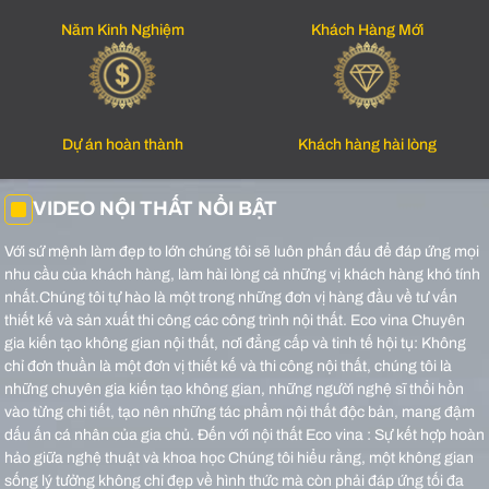
Năm Kinh Nghiệm
Khách Hàng Mới
Dự án hoàn thành
Khách hàng hài lòng
VIDEO NỘI THẤT NỔI BẬT
Với sứ mệnh làm đẹp to lớn chúng tôi sẽ luôn phấn đấu để đáp ứng mọi
nhu cầu của khách hàng, làm hài lòng cả những vị khách hàng khó tính
nhất.Chúng tôi tự hào là một trong những đơn vị hàng đầu về tư vấn
thiết kế và sản xuất thi công các công trình nội thất.
Eco vina Chuyên
gia kiến tạo không gian nội thất, nơi đẳng cấp và tinh tế hội tụ: Không
chỉ đơn thuần là một đơn vị thiết kế và thi công nội thất, chúng tôi là
những chuyên gia kiến tạo không gian, những người nghệ sĩ thổi hồn
vào từng chi tiết, tạo nên những tác phẩm nội thất độc bản, mang đậm
dấu ấn cá nhân của gia chủ.
Đến với nội thất Eco vina : Sự kết hợp hoàn
hảo giữa nghệ thuật và khoa học Chúng tôi hiểu rằng, một không gian
sống lý tưởng không chỉ đẹp về hình thức mà còn phải đáp ứng tối đa