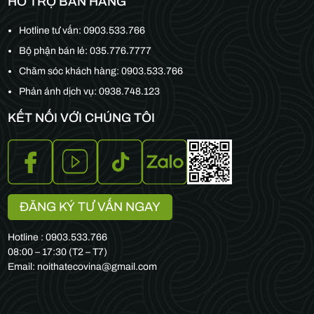
HỖ TRỢ BÁN HÀNG
Hotline tư vấn:
0903.533.766
Bộ phận bán lẻ:
035.776.7777
Chăm sóc khách hàng:
0903.533.766
Phản ánh dịch vụ: 0938.748.123
KẾT NỐI VỚI CHÚNG TÔI
ĐĂNG KÝ TƯ VẤN NGAY
Hotline : 0903.533.766
08:00 – 17:30 (T2 – T7)
Email: noithatecovina@gmail.com