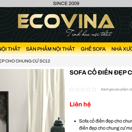
SINCE 2009
NỘI THẤT
SẢN PHẨM NỘI THẤT
GHẾ SOFA
NHÀ XƯ
ẸP CHO CHUNG CƯ SC12
SOFA CỔ ĐIỂN ĐẸP 
Đánh giá sản phẩm n
Liên hệ
Sofa cổ điển đẹp cho chun
điển đẹp cho chung cư ma