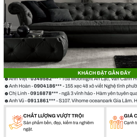
Anh Thiện -
0929090***
- 23 Mẹ Thứ - Hòa Xuân - Cẩm Lệ 
Chị Hoa -
0988068***
- 56 Nguyễn Khang, Cầu Giấy
Anh Việt -
0349582***
- Toà Moonlight An Lạc, Vân Canh 
KHÁCH ĐẶT GẦN ĐÂY
Anh Hoàn -
0904186***
- 155 xẹc 48 xô viết Nghệ tĩnh ph
Chị Linh -
0916878***
- ngã 3 vĩnh hảo - Hàm yên tuyên 
Anh Vũ -
0911861***
- S107, Vihome oceanpark Gia Lâm, 
Anh Thiện -
0929090***
- 23 Mẹ Thứ - Hòa Xuân - Cẩm Lệ 
Chị Hoa -
0988068***
- 56 Nguyễn Khang, Cầu Giấy
CHẤT LƯỢNG VƯỢT TRỘI
GIÁ 
Anh Việt -
0349582***
- Toà Moonlight An Lạc, Vân Canh 
Sản phẩm bền, đẹp, kiểm tra nghiêm
Cạnh t
Anh Hoàn -
0904186***
- 155 xẹc 48 xô viết Nghệ tĩnh ph
ngặt.
Chị Linh -
0916878***
- ngã 3 vĩnh hảo - Hàm yên tuyên 