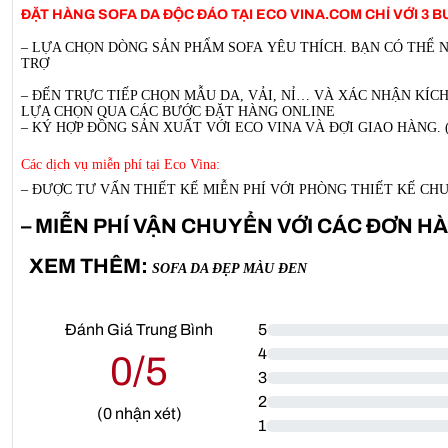
ĐẶT HÀNG SOFA DA ĐỘC ĐÁO TẠI ECO VINA.COM CHỈ VỚI 3 B
– LỰA CHỌN DÒNG SẢN PHẨM SOFA YÊU THÍCH. BẠN CÓ THỂ 
TRỢ
– ĐẾN TRỰC TIẾP CHỌN MẪU DA, VẢI, NỈ… VÀ XÁC NHẬN KÍ
LỰA CHỌN QUA CÁC BƯỚC ĐẶT HÀNG ONLINE
– KÝ HỢP ĐỒNG SẢN XUẤT VỚI ECO VINA VÀ ĐỢI GIAO HÀNG. 
Các dịch vụ miễn phí tại Eco Vina:
– ĐƯỢC TƯ VẤN THIẾT KẾ MIỄN PHÍ VỚI PHÒNG THIẾT KẾ CH
– MIỄN PHÍ VẬN CHUYỂN VỚI CÁC ĐƠN H
XEM THÊM:
SOFA DA ĐẸP MÀU ĐEN
Đánh Giá Trung Bình
5
4
0/5
3
2
(
0
nhận xét)
1