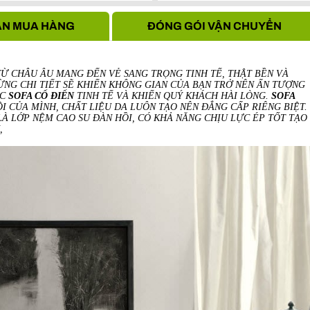
Hà Nội
N MUA HÀNG
ĐÓNG GÓI VẬN CHUYỂN
Ừ CHÂU ÂU MANG ĐẾN VẺ SANG TRỌNG TINH TẾ, THẬT BỀN VÀ
NG CHI TIẾT SẼ KHIẾN KHÔNG GIAN CỦA BẠN TRỞ NÊN ẤN TƯỢNG
ẾC
SOFA CỔ ĐIỂN
TINH TẾ VÀ KHIẾN QUÝ KHÁCH HÀI LÒNG.
SOFA
 CỦA MÌNH, CHẤT LIỆU DA LUÔN TẠO NÊN ĐẲNG CẤP RIÊNG BIỆT.
LÀ LỚP NỆM CAO SU ĐÀN HỒI, CÓ KHẢ NĂNG CHỊU LỰC ÉP TỐT TẠO
,