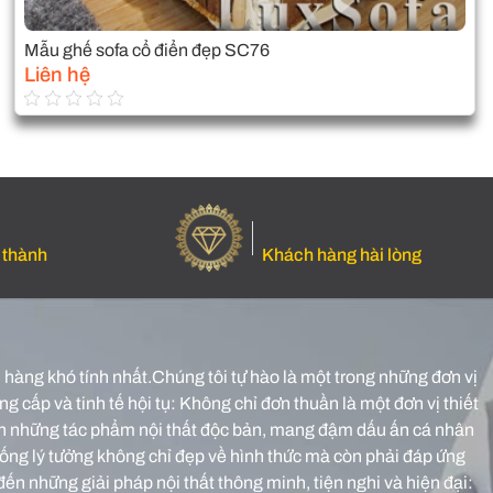
Mẫu ghế sofa cổ điển đẹp SC76
Liên hệ
 thành
Khách hàng hài lòng
hàng khó tính nhất.Chúng tôi tự hào là một trong những đơn vị
g cấp và tinh tế hội tụ: Không chỉ đơn thuần là một đơn vị thiết
o nên những tác phẩm nội thất độc bản, mang đậm dấu ấn cá nhân
sống lý tưởng không chỉ đẹp về hình thức mà còn phải đáp ứng
đến những giải pháp nội thất thông minh, tiện nghi và hiện đại: