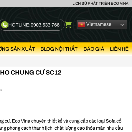
LỊCH SỬ PHÁT TRIỂN ECO VINA
Vietnamese
HOTLINE:
0903.533.766
ỞNG SẢN XUẤT
BLOG NỘI THẤT
BÁO GIÁ
LIÊN HỆ
CHO CHUNG CƯ SC12
ày
g cư. Eco Vina chuyên thiết kế và cung cấp các loại Sofa cổ
ng phong cách thanh lịch, chất lượng cao thỏa mãn nhu cầu