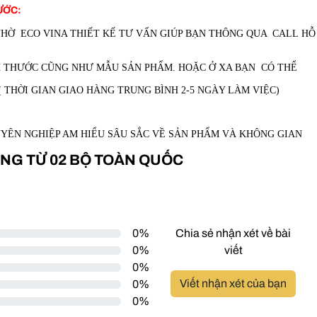
ƯỚC:
NHỜ ECO VINA THIẾT KẾ TƯ VẤN GIÚP BẠN THÔNG QUA CALL HỖ
CH THƯỚC CŨNG NHƯ MẪU SẢN PHẨM. HOẶC Ở XA BẠN CÓ THỂ
( THỜI GIAN GIAO HÀNG TRUNG BÌNH 2-5 NGÀY LÀM VIỆC)
UYÊN NGHIỆP AM HIỂU SÂU SẮC VỀ SẢN PHẨM VÀ KHÔNG GIAN
ÀNG TỪ 02 BỘ TOÀN QUỐC
0%
Chia sẻ nhận xét về bài
0%
viết
0%
Viết nhận xét của bạn
0%
0%