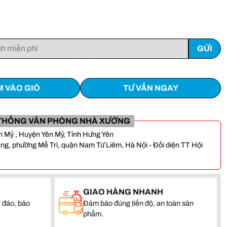
 VÀO GIỎ
TƯ VẤN NGAY
THỐNG VĂN PHÒNG NHÀ XƯỞNG
Yên Mỹ , Huyện Yên Mỹ, Tỉnh Hưng Yên
, phường Mễ Trì, quận Nam Từ Liêm, Hà Nội - Đối diện TT Hội
GIAO HÀNG NHANH
 đáo, bảo
Đảm bảo đúng tiến độ, an toàn sản
phẩm.