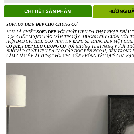
Anh Vũ -
0911861***
- S107, Vihome oceanpark Gia Lâm, 
CHI TIẾT SẢN PHẨM
HƯỚNG DẪ
SOFA CỔ ĐIỂN ĐẸP CHO CHUNG CƯ
SC12 LÀ CHIẾC
SOFA ĐẸP
VỚI CHẤT LIỆU DA THẬT NHẬP KHẨU T
ĐẸP. CHẤT LƯỢNG BẢO ĐẢM TIN CẬY, ĐƯỜNG NÉT CUỐN HÚT TỪ
HƠN BAO GIỜ HẾT. ECO VINA TIN RẰNG SẼ MANG ĐẾN MỘT CHI
CỔ ĐIỂN ĐẸP CHO CHUNG CƯ
VỚI NHỮNG TÍNH NĂNG VƯỢT TRỘI
NHỜ VÀO CHẤT LIỆU DA CAO CẤP BỌC BÊN NGOÀI, BÊN TRONG 
CẢM GIÁC ÊM ÁI TUYỆT VỜI CHO CĂN PHÒNG YÊU QUÝ CỦA BẠN