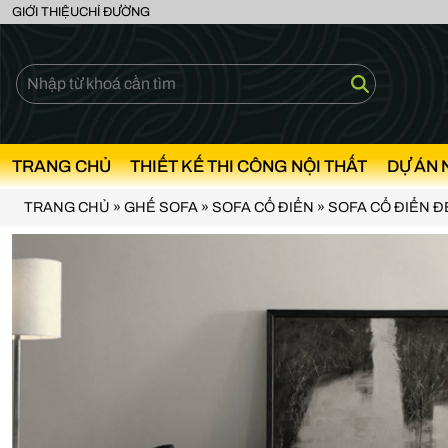
GIỚI THIỆU
CHỈ ĐƯỜNG
TRANG CHỦ
THIẾT KẾ THI CÔNG NỘI THẤT
DỰ ÁN 
TRANG CHỦ
»
GHẾ SOFA
»
SOFA CỔ ĐIỂN
»
SOFA CỔ ĐIỂN Đ