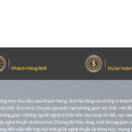
Khách Hàng Mới
Dự án hoàn
ứng mọi nhu cầu của khách hàng, làm hài lòng cả những vị khách 
nội thất.
Eco vina Chuyên gia kiến tạo không gian nội thất, nơi đẳn
o không gian, những người nghệ sĩ thổi hồn vào từng chi tiết, tạ
iữa nghệ thuật và khoa học Chúng tôi hiểu rằng, một không gian 
rọng đến việc kết hợp hài hòa giữa nghệ thuật và khoa học, mang 