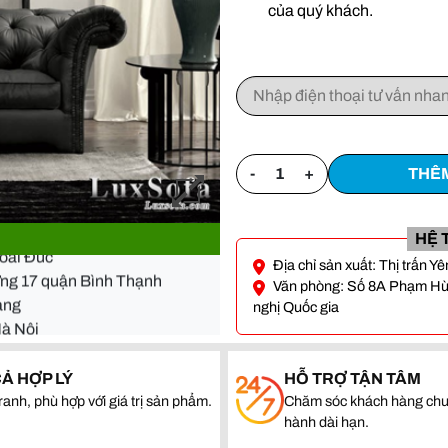
của quý khách.
-
+
THÊM
- Đà Nẵng
Hoài Đức
HỆ 
ường 17 quận Bình Thạnh
Địa chỉ sản xuất: Thị trấn 
quang
Văn phòng: Số 8A Phạm Hùng
nghị Quốc gia
Hà Nội
- Đà Nẵng
CẢ HỢP LÝ
HỖ TRỢ TẬN TÂM
Hoài Đức
ranh, phù hợp với giá trị sản phẩm.
Chăm sóc khách hàng chu
ường 17 quận Bình Thạnh
hành dài hạn.
quang