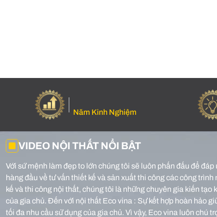
Năm Kinh Nghiệm
VIDEO NỘI THẤT NỔI BẬT
Với sứ mệnh làm đẹp to lớn chúng tôi sẽ luôn phấn đấu để đáp 
hàng đầu về tư vấn thiết kế và sản xuất thi công các công trình 
kế và thi công nội thất, chúng tôi là những chuyên gia kiến tạ
của gia chủ.
Đến với nội thất Eco vina : Sự kết hợp hoàn hảo g
tối đa nhu cầu sử dụng của gia chủ. Vì vậy, Eco vina luôn chú t