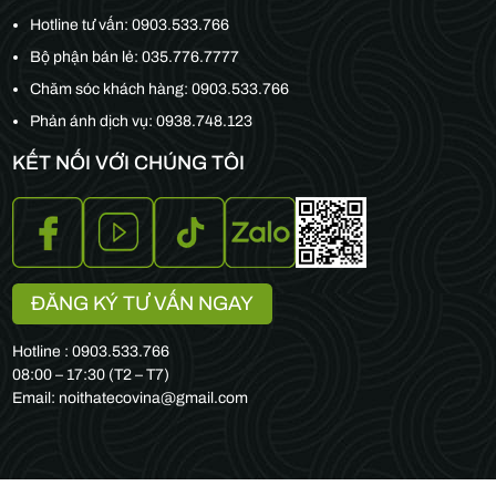
Hotline tư vấn:
0903.533.766
Bộ phận bán lẻ:
035.776.7777
Chăm sóc khách hàng:
0903.533.766
Phản ánh dịch vụ: 0938.748.123
KẾT NỐI VỚI CHÚNG TÔI
ĐĂNG KÝ TƯ VẤN NGAY
Hotline : 0903.533.766
08:00 – 17:30 (T2 – T7)
Email: noithatecovina@gmail.com