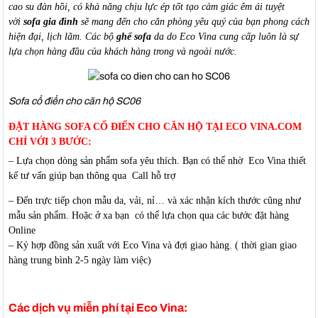
cao su đàn hồi, có khả năng chịu lực ép tốt tạo cảm giác êm ái tuyệt
vời
sofa gia đình
sẽ mang đến cho căn phòng yêu quý của bạn phong cách
hiện đại, lịch lãm. Các bộ
ghế sofa
da do Eco Vina cung cấp luôn là sự
lựa chọn hàng đầu của khách hàng trong và ngoài nước.
Sofa cổ điển cho căn hộ SC06
ĐẶT HÀNG SOFA CỔ ĐIỂN CHO CĂN HỘ TẠI ECO VINA.COM
CHỈ VỚI 3 BƯỚC:
– Lựa chọn dòng sản phẩm sofa yêu thích. Bạn có thể nhờ Eco Vina thiết
kế tư vấn giúp bạn thông qua Call hỗ trợ
– Đến trực tiếp chọn mẫu da, vải, nỉ… và xác nhận kích thước cũng như
mẫu sản phẩm. Hoặc ở xa bạn có thể lựa chọn qua các bước đặt hàng
Online
– Ký hợp đồng sản xuất với Eco Vina và đợi giao hàng. ( thời gian giao
hàng trung bình 2-5 ngày làm việc)
Các dịch vụ miễn phí tại Eco Vina: