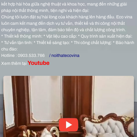
kết hợp hài hòa giữa nghệ thuật và khoa học, mang đến những giải
pháp nội thất thông minh, tiện nghi và hiện đại:
Chúng tôi luôn đặt sự hài lòng của khách hàng lên hàng đầu. Eco vina
luôn cam kết mang đến dịch vụ tư vấn, thiết kế và thi công nội thất
chuyên nghiệp, tận tâm, đảm bảo tiến độ và chất lượng công trình.
* Thiết kế thông minh: * Vật liệu cao cấp: * Quy trình sản xuất hiện đại:
* Tư vấn tận tình: * Thiết kế sáng tạo: * Thi công chất lượng: * Bảo hành
chu đáo:
Hotline : 0903.533.766
/ noithatecovina
Youtube
Xem thêm tại