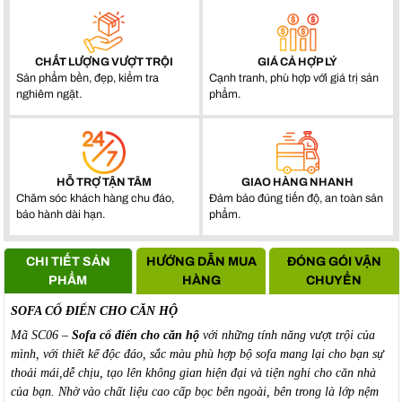
CHẤT LƯỢNG VƯỢT TRỘI
GIÁ CẢ HỢP LÝ
Sản phẩm bền, đẹp, kiểm tra
Cạnh tranh, phù hợp với giá trị sản
nghiêm ngặt.
phẩm.
HỖ TRỢ TẬN TÂM
GIAO HÀNG NHANH
Chăm sóc khách hàng chu đáo,
Đảm bảo đúng tiến độ, an toàn sản
bảo hành dài hạn.
phẩm.
CHI TIẾT SẢN
HƯỚNG DẪN MUA
ĐÓNG GÓI VẬN
PHẨM
HÀNG
CHUYỂN
SOFA CỔ ĐIỂN CHO CĂN HỘ
Mã SC06 –
Sofa cổ điển cho căn hộ
với những tính năng vượt trội của
mình, với thiết kế độc đáo, sắc màu phù hợp bộ sofa mang lại cho bạn sự
thoải mái,dễ chịu, tạo lên không gian hiện đại và tiện nghi cho căn nhà
của bạn. Nhờ vào chất liệu cao cấp bọc bên ngoài, bên trong là lớp nệm