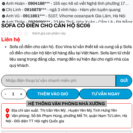
Anh Hoàn -
0904186***
- 155 xẹc 48 xô viết Nghệ tĩnh phường 17
quận Bình Thạnh
Chị Linh -
0916878***
- ngã 3 vĩnh hảo - Hàm yên tuyên quang
Anh Vũ -
0911861***
- S107, Vihome oceanpark Gia Lâm, Hà Nội
Anh Thiện -
0929090***
- 23 Mẹ Thứ - Hòa Xuân - Cẩm Lệ - Đà Nẵng
SOFA CỔ ĐIỂN CHO CĂN HỘ SC06
Chị Hoa -
0988068***
- 56 Nguyễn Khang, Cầu Giấy
Anh Việt -
0349582***
- Toà Moonlight An Lạc, Vân Canh Hoài Đức
Đánh giá sản phẩm này
Anh Hoàn -
0904186***
- 155 xẹc 48 xô viết Nghệ tĩnh phường 17
Liên hệ
quận Bình Thạnh
Chị Linh -
0916878***
- ngã 3 vĩnh hảo - Hàm yên tuyên quang
Sofa cổ điển cho căn hộ. Eco Vina tư vấn thiết kế và cung cấ p Sofa
Anh Vũ -
0911861***
- S107, Vihome oceanpark Gia Lâm, Hà Nội
cổ điển cho căn hộ tiện lợi hàng đầu tại Việt Nam. Sofa làm từ chất
liệu sang trọng đẳng cấp, mang đến sự hiện đại cho ngôi nhà của
quý khách.
-
+
THÊM VÀO GIỎ
TƯ VẤN NGAY
HỆ THỐNG VĂN PHÒNG NHÀ XƯỞNG
Địa chỉ sản xuất: Thị trấn Yên Mỹ , Huyện Yên Mỹ, Tỉnh Hưng Yên
Văn phòng: Số 8A Phạm Hùng, phường Mễ Trì, quận Nam Từ Liêm, Hà
Nội - Đối diện TT Hội nghị Quốc gia