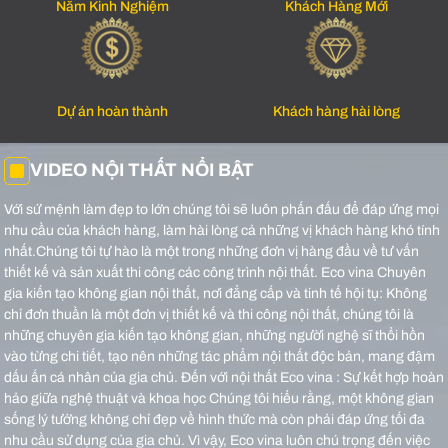
Năm Kinh Nghiệm
Khách Hàng Mới
Dự án hoàn thành
Khách hàng hài lòng
VIDEO NỘI THẤT NỔI BẬT
Với sứ mệnh làm đẹp to lớn chúng tôi sẽ luôn phấn đấu để đáp ứng mọi
nhu cầu của khách hàng, làm hài lòng cả những vị khách hàng khó tính
nhất.Chúng tôi tự hào là một trong những đơn vị hàng đầu về tư vấn
thiết kế và sản xuất thi công các công trình nội thất.
Eco vina Chuyên
gia kiến tạo không gian nội thất, nơi đẳng cấp và tinh tế hội tụ: Không
chỉ đơn thuần là một đơn vị thiết kế và thi công nội thất, chúng tôi là
những chuyên gia kiến tạo không gian, những người nghệ sĩ thổi hồn
vào từng chi tiết, tạo nên những tác phẩm nội thất độc bản, mang đậm
dấu ấn cá nhân của gia chủ.
Đến với nội thất Eco vina : Sự kết hợp hoàn
hảo giữa nghệ thuật và khoa học Chúng tôi hiểu rằng, một không gian
sống lý tưởng không chỉ đẹp về hình thức mà còn phải đáp ứng tối đa
nhu cầu sử dụng của gia chủ. Vì vậy, Eco vina luôn chú trọng đến việc