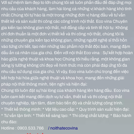
Với sứ mệnh làm đẹp to lớn chúng tôi sẽ luôn phấn đấu để đáp ứng mọi
nhu cầu của khách hàng, làm hài lòng cả những vị khách hàng khó tính
nhất.Chúng tôi tự hào là một trong những đơn vị hàng đầu về tư vấn
thiết kế và sản xuất thi công các công trình nội thất.
Eco vina Chuyên
gia kiến tạo không gian nội thất, nơi đẳng cấp và tinh tế hội tụ: Không
chỉ đơn thuần là một đơn vị thiết kế và thi công nội thất, chúng tôi là
những chuyên gia kiến tạo không gian, những người nghệ sĩ thổi hồn
vào từng chi tiết, tạo nên những tác phẩm nội thất độc bản, mang đậm
dấu ấn cá nhân của gia chủ.
Đến với nội thất Eco vina : Sự kết hợp hoàn
hảo giữa nghệ thuật và khoa học Chúng tôi hiểu rằng, một không gian
sống lý tưởng không chỉ đẹp về hình thức mà còn phải đáp ứng tối đa
nhu cầu sử dụng của gia chủ. Vì vậy, Eco vina luôn chú trọng đến việc
kết hợp hài hòa giữa nghệ thuật và khoa học, mang đến những giải
pháp nội thất thông minh, tiện nghi và hiện đại:
Chúng tôi luôn đặt sự hài lòng của khách hàng lên hàng đầu. Eco vina
luôn cam kết mang đến dịch vụ tư vấn, thiết kế và thi công nội thất
chuyên nghiệp, tận tâm, đảm bảo tiến độ và chất lượng công trình.
* Thiết kế thông minh: * Vật liệu cao cấp: * Quy trình sản xuất hiện đại:
* Tư vấn tận tình: * Thiết kế sáng tạo: * Thi công chất lượng: * Bảo hành
chu đáo:
Hotline : 0903.533.766
/ noithatecovina