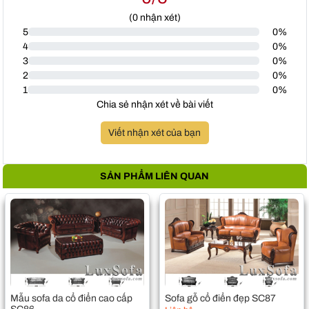
(
0
nhận xét)
5
0%
4
0%
3
0%
2
0%
1
0%
Chia sẻ nhận xét về bài viết
Viết nhận xét của bạn
SẢN PHẨM LIÊN QUAN
Mẫu sofa da cổ điển cao cấp
Sofa gỗ cổ điển đẹp SC87