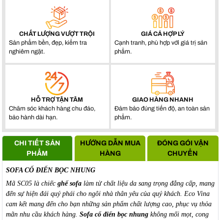
CHẤT LƯỢNG VƯỢT TRỘI
GIÁ CẢ HỢP LÝ
Sản phẩm bền, đẹp, kiểm tra
Cạnh tranh, phù hợp với giá trị sản
nghiêm ngặt.
phẩm.
HỖ TRỢ TẬN TÂM
GIAO HÀNG NHANH
Chăm sóc khách hàng chu đáo,
Đảm bảo đúng tiến độ, an toàn sản
bảo hành dài hạn.
phẩm.
CHI TIẾT SẢN
HƯỚNG DẪN MUA
ĐÓNG GÓI VẬN
PHẨM
HÀNG
CHUYỂN
SOFA CỔ ĐIỂN BỌC NHUNG
Mã SC05 là chiếc
ghế sofa
làm từ chất liệu da sang trọng đẳng cấp, mang
đến sự hiện đái quý phái cho ngôi nhà thân yêu của quý khách. Eco Vina
cam kết mang đến cho bạn những sản phẩm chất lượng cao, phục vụ thỏa
mãn nhu cầu khách hàng.
Sofa cổ điển bọc nhung
không mối mọt, cong