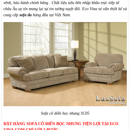
vênh, bảo hành chính hãng . Chất liệu siêu bền nhập khẩu trực tiếp từ
châu Âu uy tín mang lại sự tin tưởng tuyệt đối. Eco Vina tư vấn thiết kế và
cung cấp
sofa da
hàng đầu tại Việt Nam.
Sofa cổ điển bọc nhung SC05
ĐẶT HÀNG SOFA CỔ ĐIỂN BỌC NHUNG TIỆN LỢI TẠI ECO
VINA.COM CHỈ VỚI 3 BƯỚC: