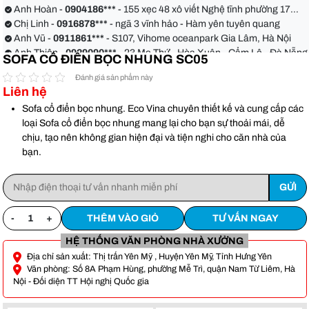
Anh Hoàn -
0904186***
- 155 xẹc 48 xô viết Nghệ tĩnh phường 17
quận Bình Thạnh
Chị Linh -
0916878***
- ngã 3 vĩnh hảo - Hàm yên tuyên quang
Anh Vũ -
0911861***
- S107, Vihome oceanpark Gia Lâm, Hà Nội
Anh Thiện -
0929090***
- 23 Mẹ Thứ - Hòa Xuân - Cẩm Lệ - Đà Nẵng
SOFA CỔ ĐIỂN BỌC NHUNG SC05
Chị Hoa -
0988068***
- 56 Nguyễn Khang, Cầu Giấy
Anh Việt -
0349582***
- Toà Moonlight An Lạc, Vân Canh Hoài Đức
Đánh giá sản phẩm này
Liên hệ
Anh Hoàn -
0904186***
- 155 xẹc 48 xô viết Nghệ tĩnh phường 17
quận Bình Thạnh
Chị Linh -
0916878***
- ngã 3 vĩnh hảo - Hàm yên tuyên quang
Sofa cổ điển bọc nhung. Eco Vina chuyên thiết kế và cung cấp các
Anh Vũ -
0911861***
- S107, Vihome oceanpark Gia Lâm, Hà Nội
loại Sofa cổ điển bọc nhung mang lại cho bạn sự thoải mái, dễ
chịu, tạo nên không gian hiện đại và tiện nghi cho căn nhà của
bạn.
-
+
THÊM VÀO GIỎ
TƯ VẤN NGAY
HỆ THỐNG VĂN PHÒNG NHÀ XƯỞNG
Địa chỉ sản xuất: Thị trấn Yên Mỹ , Huyện Yên Mỹ, Tỉnh Hưng Yên
Văn phòng: Số 8A Phạm Hùng, phường Mễ Trì, quận Nam Từ Liêm, Hà
Nội - Đối diện TT Hội nghị Quốc gia