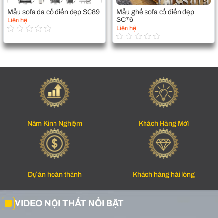
Mẫu sofa da cổ điển đẹp SC89
Mẫu ghế sofa cổ điển đẹp
SC76
Liên hệ
Liên hệ
Năm Kinh Nghiệm
Khách Hàng Mới
Dự án hoàn thành
Khách hàng hài lòng
VIDEO NỘI THẤT NỔI BẬT