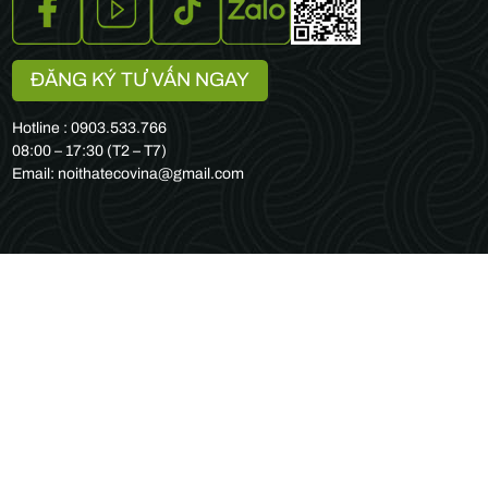
ĐĂNG KÝ TƯ VẤN NGAY
Hotline : 0903.533.766
08:00 – 17:30 (T2 – T7)
Email: noithatecovina@gmail.com