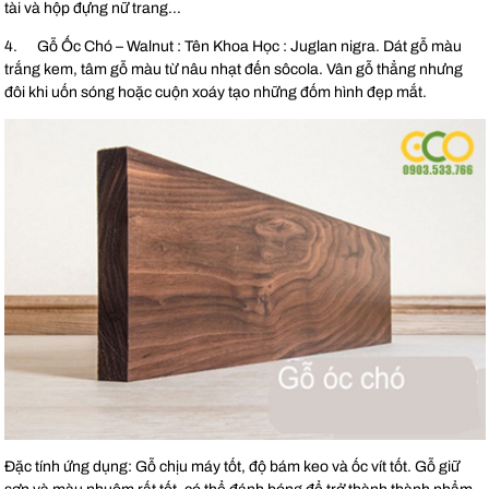
tài và hộp đựng nữ trang…
4. Gỗ Ốc Chó – Walnut : Tên Khoa Học : Juglan nigra. Dát gỗ màu
trắng kem, tâm gỗ màu từ nâu nhạt đến sôcola. Vân gỗ thẳng nhưng
đôi khi uốn sóng hoặc cuộn xoáy tạo những đốm hình đẹp mắt.
Đặc tính ứng dụng: Gỗ chịu máy tốt, độ bám keo và ốc vít tốt. Gỗ giữ