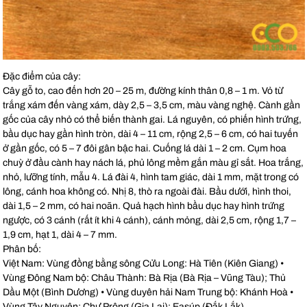
Đặc điểm của cây:
Cây gỗ to, cao đến hơn 20 – 25 m, đường kính thân 0,8 – 1 m. Vỏ từ
trắng xám đến vàng xám, dày 2,5 – 3,5 cm, màu vàng nghệ. Cành gần
gốc của cây nhỏ có thể biến thành gai. Lá nguyên, có phiến hình trứng,
bầu dục hay gần hình tròn, dài 4 – 11 cm, rộng 2,5 – 6 cm, có hai tuyến
ở gần gốc, có 5 – 7 đôi gân bậc hai. Cuống lá dài 1 – 2 cm. Cụm hoa
chuỳ ở đầu cành hay nách lá, phủ lông mềm gắn màu gỉ sắt. Hoa trắng,
nhỏ, lưỡng tính, mẫu 4. Lá đài 4, hình tam giác, dài 1 mm, mặt trong có
lông, cánh hoa không có. Nhị 8, thò ra ngoài đài. Bầu dưới, hình thoi,
dài 1,5 – 2 mm, có hai noãn. Quả hạch hình bầu dục hay hình trứng
ngược, có 3 cánh (rất ít khi 4 cánh), cánh mỏng, dài 2,5 cm, rộng 1,7 –
1,9 cm, hạt 1, dài 4 – 7 mm.
Phân bố:
Việt Nam: Vùng đồng bằng sông Cửu Long: Hà Tiên (Kiên Giang) •
Vùng Đông Nam bộ: Châu Thành: Bà Rịa (Bà Rịa – Vũng Tàu); Thủ
Dầu Một (Bình Dương) • Vùng duyên hải Nam Trung bộ: Khánh Hoà •
Vùng Tây Nguyên: Chư Prông (Gia Lai); Easúp (Đắk Lắk)