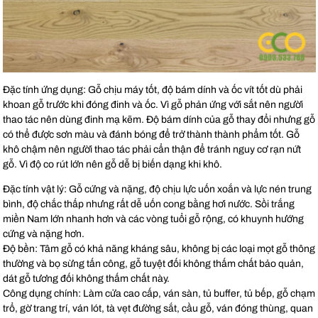
Đặc tính ứng dụng: Gỗ chịu máy tốt, độ bám dính và ốc vít tốt dù phải
khoan gỗ trước khi đóng đinh và ốc. Vì gỗ phản ứng với sắt nên người
thao tác nên dùng đinh mạ kẽm. Độ bám dính của gỗ thay đổi nhưng gỗ
có thể được sơn màu và đánh bóng để trở thành thành phẩm tốt. Gỗ
khô chậm nên người thao tác phải cẩn thận để tránh nguy cơ rạn nứt
gỗ. Vì độ co rút lớn nên gỗ dễ bị biến dạng khi khô.
Đặc tính vật lý: Gỗ cứng và nặng, độ chịu lực uốn xoắn và lực nén trung
bình, độ chắc thấp nhưng rất dễ uốn cong bằng hơi nước. Sồi trắng
miền Nam lớn nhanh hơn và các vòng tuổi gỗ rộng, có khuynh hướng
cứng và nặng hơn.
Độ bền: Tâm gỗ có khả năng kháng sâu, không bị các loại mọt gỗ thông
thường và bọ sừng tấn công, gỗ tuyệt đối không thấm chất bảo quản,
dát gỗ tương đối không thấm chất này.
Công dụng chính: Làm cửa cao cấp, ván sàn, tủ buffer, tủ bếp, gỗ chạm
trổ, gờ trang trí, ván lót, tà vẹt đường sắt, cầu gỗ, ván đóng thùng, quan