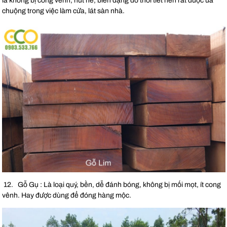
là không bị cong vênh, nứt nẻ, biến dạng do thời tiết nên rất được ưa
chuộng trong việc làm cửa, lát sàn nhà.
12. Gỗ Gụ : Là loại quý, bền, dễ đánh bóng, không bị mối mọt, ít cong
vênh. Hay được dùng để đóng hàng mộc.