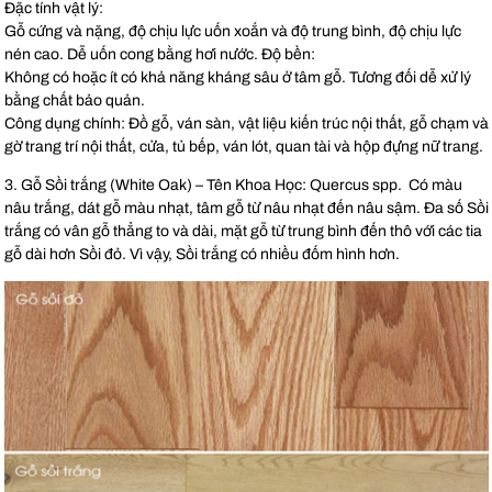
Đặc tính vật lý:
Gỗ cứng và nặng, độ chịu lực uốn xoắn và độ trung bình, độ chịu lực
nén cao. Dễ uốn cong bằng hơi nước. Độ bền:
Không có hoặc ít có khả năng kháng sâu ở tâm gỗ. Tương đối dễ xử lý
bằng chất bảo quản.
Công dụng chính: Đồ gỗ, ván sàn, vật liệu kiến trúc nội thất, gỗ chạm và
gờ trang trí nội thất, cửa, tủ bếp, ván lót, quan tài và hộp đựng nữ trang.
3. Gỗ Sồi trắng (White Oak) – Tên Khoa Học: Quercus spp. Có màu
nâu trắng, dát gỗ màu nhạt, tâm gỗ từ nâu nhạt đến nâu sậm. Đa số Sồi
trắng có vân gỗ thẳng to và dài, mặt gỗ từ trung bình đến thô với các tia
gỗ dài hơn Sồi đỏ. Vì vậy, Sồi trắng có nhiều đốm hình hơn.