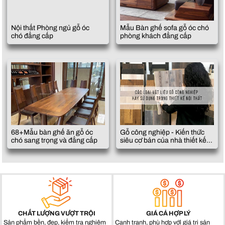
Nội thất Phòng ngủ gỗ óc
Mẫu Bàn ghế sofa gỗ óc chó
chó đẳng cấp
phòng khách đẳng cấp
68+Mẫu bàn ghế ăn gỗ óc
Gỗ công nghiệp - Kiến thức
chó sang trọng và đẳng cấp
siêu cơ bản của nhà thiết kế
nội thất đương đại
CHẤT LƯỢNG VƯỢT TRỘI
GIÁ CẢ HỢP LÝ
Sản phẩm bền, đẹp, kiểm tra nghiêm
Cạnh tranh, phù hợp với giá trị sản