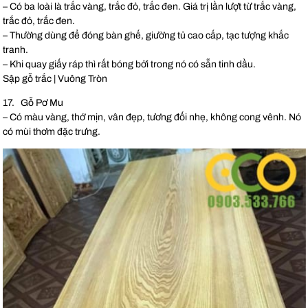
– Có ba loài là trắc vàng, trắc đỏ, trắc đen. Giá trị lần lượt từ trắc vàng,
trắc đỏ, trắc đen.
– Thường dùng để đóng bàn ghế, giường tủ cao cấp, tạc tượng khắc
tranh.
– Khi quay giấy ráp thì rất bóng bởi trong nó có sẵn tinh dầu.
Sập gỗ trắc | Vuông Tròn
17. Gỗ Pơ Mu
– Có màu vàng, thớ mịn, vân đẹp, tương đối nhẹ, không cong vênh. Nó
có mùi thơm đặc trưng.