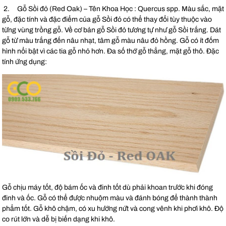
2. Gỗ Sồi đỏ (Red Oak) – Tên Khoa Học : Quercus spp. Màu sắc, mặt
gỗ, đặc tính và đặc điểm của gỗ Sồi đỏ có thể thay đổi tùy thuộc vào
từng vùng trồng gỗ. Về cơ bản gỗ Sồi đỏ tương tự như gỗ Sồi trắng. Dát
gỗ từ màu trắng đến nâu nhạt, tâm gỗ màu nâu đỏ hồng. Gỗ có ít đốm
hình nổi bật vì các tia gỗ nhỏ hơn. Đa số thớ gỗ thẳng, mặt gỗ thô. Đặc
tính ứng dụng:
Gỗ chịu máy tốt, độ bám ốc và đinh tốt dù phải khoan trước khi đóng
đinh và ốc. Gỗ có thể được nhuộm màu và đánh bóng để thành thành
phẩm tốt. Gỗ khô chậm, có xu hướng nứt và cong vênh khi phơi khô. Độ
co rút lớn và dễ bị biến dạng khi khô.