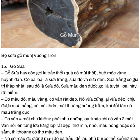
Bộ sofa gỗ mun| Vuông Tròn
15. Gỗ Sưa
– Gỗ Sưa hay còn gọi là trắc thối (quả có mùi thối), huê mộc vàng,
huỳnh đàn. Có ba loại là sưa trắng, sưa đỏ và sưa đen. Sưa trắng có giá
trị thấp nhất, sau đó là Sưa đỏ, Sưa màu đen được gọi là tuyệt, loài này
rất hiếm.
– Có màu đỏ, màu vàng, có vân rất đẹp. Nó vừa cứng lại vừa dẻo, chịu
được mưa nắng, có mùi thơm mát thoảng hương trầm, khi đốt tàn có
màu trắng đục.
– Có vân 4 mặt chứ không phải như những loại khác chỉ có vân 2 mặt.
Vân nổi lên từng lớp từng lớp rất đẹp, thớ mịn, nhỏ, màu hồng hoặc đỏ
sẫm, thi thoảng có thớ màu đen.
– Nó có màu đỏ giống màu đỏ bã trầu, để lâu phủ bụi có thể xuống màu