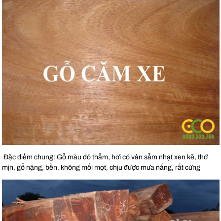
Đặc điểm chung: Gỗ màu đỏ thẫm, hơi có vân sẫm nhạt xen kẽ, thớ
mịn, gỗ nặng, bền, không mối mọt, chịu được mưa nắng, rất cứng