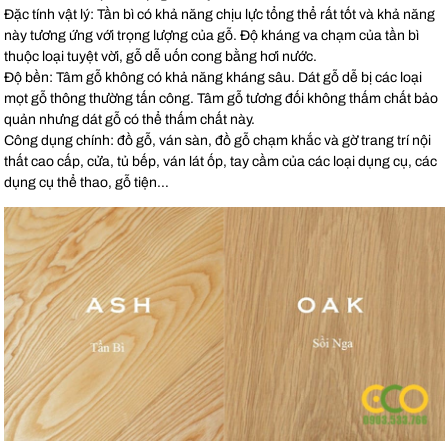
Đặc tính vật lý: Tần bì có khả năng chịu lực tổng thể rất tốt và khả năng
này tương ứng với trọng lượng của gỗ. Độ kháng va chạm của tần bì
thuộc loại tuyệt vời, gỗ dễ uốn cong bằng hơi nước.
Độ bền: Tâm gỗ không có khả năng kháng sâu. Dát gỗ dễ bị các loại
mọt gỗ thông thường tấn công. Tâm gỗ tương đối không thấm chất bảo
quản nhưng dát gỗ có thể thấm chất này.
Công dụng chính: đồ gỗ, ván sàn, đồ gỗ chạm khắc và gờ trang trí nội
thất cao cấp, cửa, tủ bếp, ván lát ốp, tay cầm của các loại dụng cụ, các
dụng cụ thể thao, gỗ tiện…