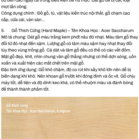
độ bền cao ngay cả trong điều kiện dễ hư mục. Dát gỗ dễ bị các loại
mọt tấn công.
Công dụng chính : Đồ gỗ, tủ, vật liệu kiến trúc nội thất, gỗ chạm cao
cấp, cửa cái, ván sàn…
5. Gỗ Thích Cứng (Hard Maple) – Tên Khoa Học : Acer Saccharum
Mô tả chung: Dát gỗ màu trắng kem phớt nâu đỏ nhạt. Màu tâm gỗ thay
đổi từ đỏ nhạt đến sậm. Lượng gỗ có tâm màu sậm hay nhạt thay đổi
tùy theo vùng trồng gỗ. Cả dát và tâm gỗ đều có thể có các vết đốm.
Mặt gỗ đẹp, khít, nhìn chung vân gỗ thẳng nhưng có thể dợn sóng, uốn
xoắn và xuất hiện các mắt chết trên mặt gỗ.
Đặc tính ứng dụng: Gỗ khô chậm, độ co rút khi sấy khô lớn nên dễ bị
biến dạng khi khô. Nên khoan gỗ trước khi đóng đinh và ốc vít. Gỗ chịu
máy tốt, dễ tiện và độ dính keo khá, có thể nhuộm màu và đánh bóng
để thành thành phẩm tốt.