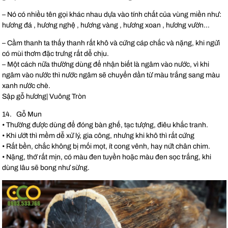
– Nó có nhiều tên gọi khác nhau dựa vào tính chất của vùng miền như:
hương đá , hương nghệ , hương vàng , hương xoan , hương vườn…
– Cầm thanh ta thấy thanh rất khô và cứng cáp chắc và nặng, khi ngửi
có mùi thơm đặc trưng rất dễ chịu.
– Một cách nữa thường dùng để nhận biết là ngâm vào nước, vì khi
ngâm vào nước thì nước ngâm sẽ chuyển dần từ màu trắng sang màu
xanh nước chè.
Sập gỗ hương| Vuông Tròn
14. Gỗ Mun
• Thường được dùng để đóng bàn ghế, tạc tượng, điêu khắc tranh.
• Khi ướt thì mềm dễ xử lý, gia công, nhưng khi khô thì rất cứng
• Rất bền, chắc không bị mối mọt, ít cong vênh, hay nứt chân chim.
• Nặng, thớ rất mịn, có màu đen tuyền hoặc màu đen sọc trắng, khi
dùng lâu sẽ bong như sừng.