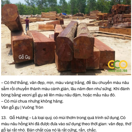
– Có thớ thẳng, vân đẹp, mịn, màu vàng trắng, để lâu chuyển màu nâu
sẫm rồi chuyển thành màu cánh gián, lâu năm đen như sừng. Khi đánh
bóng bằng vecni gỗ gụ sẽ lên màu nâu đậm, hoặc mầu nâu đỏ.
– Có mùi chua nhưng không hăng.
Vân gỗ gụ | Vuông Tròn
13. Gỗ Hương – Là loại quý, có mùi thơm trong quá trình sử dụng.Có
màu nâu hồng khi đã được đưa vào sử dụng theo thời gian: vân đẹp, thớ
gỗ lại rất nhỏ. Bản chất của nó là rất cứng, rắn, chắc.