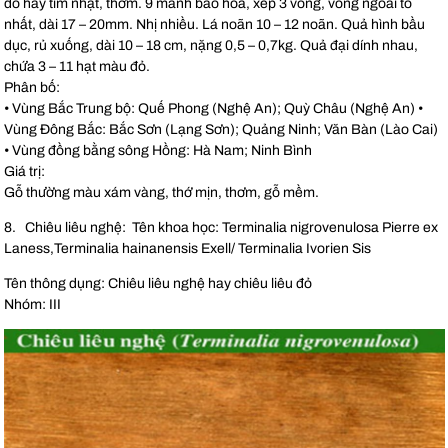
đỏ hay tím nhạt, thơm. 9 mảnh bao hoa, xếp 3 vòng, vòng ngoài to
nhất, dài 17 – 20mm. Nhị nhiều. Lá noãn 10 – 12 noãn. Quả hình bầu
dục, rủ xuống, dài 10 – 18 cm, nặng 0,5 – 0,7kg. Quả đại dính nhau,
chứa 3 – 11 hạt màu đỏ.
Phân bố:
• Vùng Bắc Trung bộ: Quế Phong (Nghệ An); Quỳ Châu (Nghệ An) •
Vùng Đông Bắc: Bắc Sơn (Lạng Sơn); Quảng Ninh; Văn Bàn (Lào Cai)
• Vùng đồng bằng sông Hồng: Hà Nam; Ninh Bình
Giá trị:
Gỗ thường màu xám vàng, thớ mịn, thơm, gỗ mềm.
8. Chiêu liêu nghệ: Tên khoa học: Terminalia nigrovenulosa Pierre ex
Laness,Terminalia hainanensis Exell/ Terminalia Ivorien Sis
Tên thông dụng: Chiêu liêu nghệ hay chiêu liêu đỏ
Nhóm: III