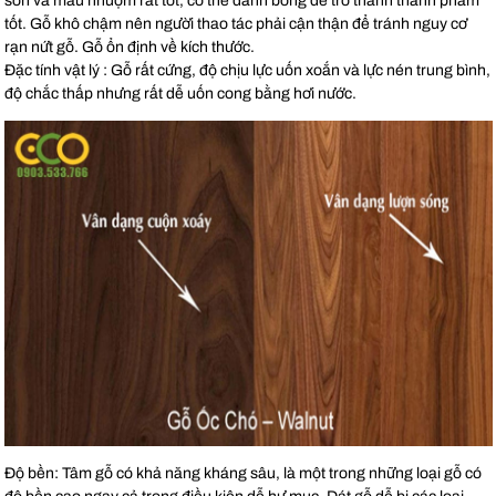
sơn và màu nhuộm rất tốt, có thể đánh bóng để trở thành thành phẩm
tốt. Gỗ khô chậm nên người thao tác phải cận thận để tránh nguy cơ
rạn nứt gỗ. Gỗ ổn định về kích thước.
Đặc tính vật lý : Gỗ rất cứng, độ chịu lực uốn xoắn và lực nén trung bình,
độ chắc thấp nhưng rất dễ uốn cong bằng hơi nước.
Độ bền: Tâm gỗ có khả năng kháng sâu, là một trong những loại gỗ có