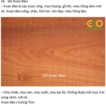
18. Gỗ Xoan Đào
– Xoan đào là cây xoan rừng, mọc hoang, gỗ lớn, màu hồng sẫm mới
xẻ. Xoan đào cứng, chắc, thớ mịn, vân đẹp, màu hồng đào
– Chịu nhiệt, chịu nén, chịu nước, chịu lực tốt. Chống được mối mọt, ít bị
cong vênh, nứt nẻ.
Xoan đào | Vuông Tròn