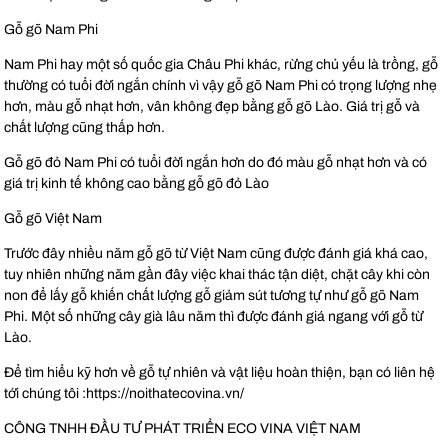
Gỗ gõ Nam Phi
Nam Phi hay một số quốc gia Châu Phi khác, rừng chủ yếu là trồng, gỗ
thường có tuổi đời ngắn chính vì vậy gỗ gõ Nam Phi có trọng lượng nhẹ
hơn, màu gỗ nhạt hơn, vân không đẹp bằng gỗ gõ Lào. Giá trị gỗ và
chất lượng cũng thấp hơn.
Gỗ gõ đỏ Nam Phi có tuổi đời ngắn hơn do đó màu gỗ nhạt hơn và có
giá trị kinh tế không cao bằng gỗ gõ đỏ Lào
Gỗ gõ Việt Nam
Trước đây nhiều năm gỗ gõ từ Việt Nam cũng được đánh giá khá cao,
tuy nhiên những năm gần đây việc khai thác tận diệt, chặt cây khi còn
non để lấy gỗ khiến chất lượng gỗ giảm sút tương tự như gỗ gõ Nam
Phi. Một số những cây già lâu năm thì được đánh giá ngang với gỗ từ
Lào.
Để tìm hiểu kỹ hơn về gỗ tự nhiên và vật liệu hoàn thiện, bạn có liên hệ
tới chúng tôi :https://noithatecovina.vn/
CÔNG TNHH ĐẦU TƯ PHÁT TRIỂN ECO VINA VIỆT NAM