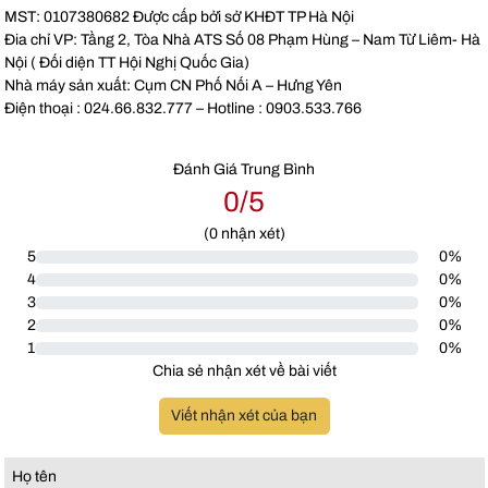
MST: 0107380682 Được cấp bởi sở KHĐT TP Hà Nội
Đia chỉ VP: Tầng 2, Tòa Nhà ATS Số 08 Phạm Hùng – Nam Từ Liêm- Hà
Nội ( Đối diện TT Hội Nghị Quốc Gia)
Nhà máy sản xuất: Cụm CN Phố Nối A – Hưng Yên
Điện thoại : 024.66.832.777 – Hotline : 0903.533.766
Đánh Giá Trung Bình
0/5
(
0
nhận xét)
5
0%
4
0%
3
0%
2
0%
1
0%
Chia sẻ nhận xét về bài viết
Viết nhận xét của bạn
Họ tên