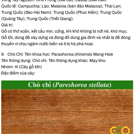
Quốc tế: Campuchia; Lào; Malaixia (bán đảo Malacca); Thái Lan;
Trung Quốc (đảo Hải Nam); Trung Quốc (Phúc Kiến); Trung Quốc
(Quảng Tây); Trung Quốc (Triết Giang).
Giá trị:
Gỗ có thớ xoắn, kết cấu mịn, cứng, khi khô không bị nứt nẻ, khó mục.
Gỗ tốt, dùng để xây dựng và đóng đồ dùng gia đình và nhất là để đóng
thuyền vì chịu ngâm nước biển và ít bị hà phá hoại.
9. Chò Chỉ: Tên khoa học: Parashorea chinensis Wang Hsie
Tên thông dụng: Chò chỉ. Tên thông dụng khác: Mạy kho.
Nhóm: III (Cây gỗ lớn)
Đặc điểm của cây: