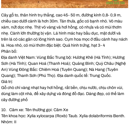
Cây gỗ to, thân hình trụ thẳng, cao 45- 50 m, đường kính 0,8- 0,9 m,
chiều cao dưới cành là hơn 30m. Tán thưa, gốc có bạnh nhỏ. Vỏ màu
xám, nứt dọc nhẹ. Thịt vỏ vàng và hơi hồng, có nhựa và có mùi thơm
nhẹ. Cành lớn thường bị vặn. Lá hình mác hay bầu dục, mặt dưới và
trên lá có các gân có lông hình sao. Cụm hoa mọc ở đầu cành hay nách
lá. Hoa nhỏ, có mùi thơm đặc biệt. Quả hình trứng, hạt 3- 4
Phân bố:
Địa danh Việt Nam: Vùng Bắc Trung bộ: Hương Khê (Hà Tĩnh); Hương
Sơn (Hà Tĩnh); Quan Hoá (Thanh Hoá); Quảng Bình; Quỳ Châu (Nghệ
An) Vùng Đông Bắc: Chiêm Hoá (Tuyên Quang); Nà Hang (Tuyên
Quang); Thanh Sơn (Phú Thọ). Địa danh quốc tế: Trung Quốc.
Giá trị:
Gỗ chò chỉ vàng nhạt hay hơi hồng, rất bền, chịu nước, chịu chôn vùi,
dùng làm cột nhà, để xây dựng và đóng đồ đạc. Dáng đẹp, có thể làm
cây đường phố
10. Căm xe: Tên thường gọi: Căm Xe
Tên khoa học: Xylia xylocarpa (Roxb) Taub. Xylia dolabriformis Benth.
Nhóm: II