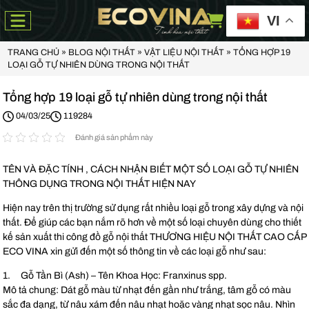
VI
TRANG CHỦ
»
BLOG NỘI THẤT
»
VẬT LIỆU NỘI THẤT
»
TỔNG HỢP 19
LOẠI GỖ TỰ NHIÊN DÙNG TRONG NỘI THẤT
Tổng hợp 19 loại gỗ tự nhiên dùng trong nội thất
04/03/25
119284
Đánh giá sản phẩm này
TÊN VÀ ĐẶC TÍNH , CÁCH NHẬN BIẾT MỘT SỐ LOẠI GỖ TỰ NHIÊN
THÔNG DỤNG TRONG NỘI THẤT HIỆN NAY
Hiện nay trên thị trường sử dụng rất nhiều loại gỗ trong xây dựng và nội
thất. Để giúp các bạn nắm rõ hơn về một số loại chuyên dùng cho thiết
kế sản xuất thi công đồ gỗ nội thất THƯƠNG HIỆU NỘI THẤT CAO CẤP
ECO VINA xin gửi đến một số thông tin về các loại gỗ như sau:
1. Gỗ Tần Bì (Ash) – Tên Khoa Học: Franxinus spp.
Mô tả chung: Dát gỗ màu từ nhạt đến gần như trắng, tâm gỗ có màu
sắc đa dạng, từ nâu xám đến nâu nhạt hoặc vàng nhạt sọc nâu. Nhìn