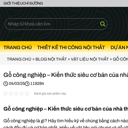
GIỚI THIỆU
CHỈ ĐƯỜNG
TRANG CHỦ
THIẾT KẾ THI CÔNG NỘI THẤT
DỰ ÁN 
TRANG CHỦ
»
BLOG NỘI THẤT
»
VẬT LIỆU NỘI THẤT
»
GỖ CÔN
Gỗ công nghiệp – Kiến thức siêu cơ bản của nhà 
04/03/25
119284
Đánh giá sản phẩm này
Gỗ công nghiệp – Kiến thức siêu cơ bản của nhà thi
Gỗ công nghiệp là gì? Hãy tìm hiểu kỹ về chúng bằng cách nào 
cách đầy đủ và cơ bản nhất. Hiểu về vật liệu nói chung và gỗ công