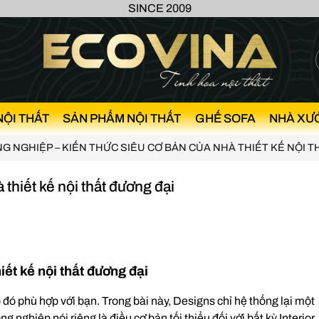
SINCE 2009
NỘI THẤT
SẢN PHẨM NỘI THẤT
GHẾ SOFA
NHÀ XƯ
G NGHIỆP – KIẾN THỨC SIÊU CƠ BẢN CỦA NHÀ THIẾT KẾ NỘI 
thiết kế nội thất đương đại
ết kế nội thất đương đại
đó phù hợp với bạn. Trong bài này, Designs chỉ hệ thống lại một
 nghiệp nói riêng là điều cơ bản tối thiểu đối với bất kỳ Interior