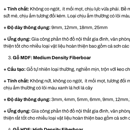
+ Tính chất:
Không co ngót, ít mối mọt, chịu lực vừa phải. Bề 
sứt mẻ, chịu ẩm tương đối kém. Loại chịu ẩm thường có lõi mà
+ Độ dày thông dụng:
9mm, 12mm, 18mm, 25mm
+ Ứng dụng:
Gia công phần thô đồ nội thất gia đình, văn phò
thiện tốt cho nhiều loại vật liệu hoàn thiện bao gồm cả sơn các 
Gỗ MDF: Medium Density Fiberboar
+ Cấu tạo:
Gỗ tự nhiên loại thường, nghiền mịn, trộn với keo c
+ Tính chất:
Không nứt, không co ngót, ít mối mọt, tương đối 
chịu ẩm thường có lõi màu xanh lá hơi lá cây
+ Độ dày thông dụng:
3mm, 4mm, 5mm, 6mm, 9mm, 12mm
+ Ứng dụng:
Gia công phần thô đồ nội thất gia đình, văn phò
thiện rất tốt cho nhiều loại vật liệu hoàn thiện bao gồm cả sơn c
Gỗ HDF: High Density Fiberboar