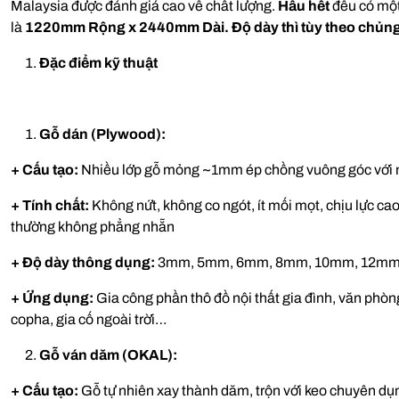
Malaysia được đánh giá cao về chất lượng.
Hầu hết
đều có một 
là
1220mm
Rộng x 2440mm Dài. Độ dày thì tùy theo chủng
Đặc điểm kỹ thuật
Gỗ dán (Plywood):
+ Cấu tạo:
Nhiều lớp gỗ mỏng ~1mm ép chồng vuông góc với 
+ Tính chất:
Không nứt, không co ngót, ít mối mọt, chịu lực c
thường không phẳng nhẵn
+ Độ dày thông dụng:
3mm, 5mm, 6mm, 8mm, 10mm, 12mm
+ Ứng dụng:
Gia công phần thô đồ nội thất gia đình, văn phòn
copha, gia cố ngoài trời…
Gỗ ván dăm (OKAL):
+ Cấu tạo:
Gỗ tự nhiên xay thành dăm, trộn với keo chuyên dụ