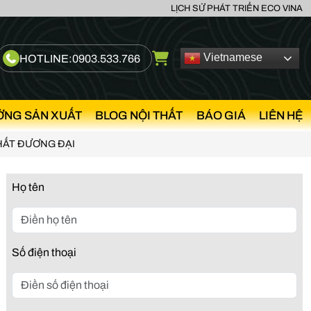
LỊCH SỬ PHÁT TRIỂN ECO VINA
Vietnamese
HOTLINE:
0903.533.766
ỞNG SẢN XUẤT
BLOG NỘI THẤT
BÁO GIÁ
LIÊN HỆ
THẤT ĐƯƠNG ĐẠI
Họ tên
Số điện thoại