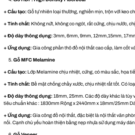
+ Cấu tạo:
Gỗ tự nhiên loại thường, nghiền mịn, trộn với keo c
+ Tính chất:
Không nứt, không co ngót, rất cứng, chịu nước, chị
+ Độ dày thông dụng:
3mm, 6mm, 9mm, 12mm,15mm, 17m
+ Ứng dụng:
Gia công phần thô đồ nội thất cao cấp, làm cốt 
Gỗ MFC Melamine
+ Cấu tạo:
Lớp Melamine chịu nhiệt, cứng, có màu sắc, họa 
+ Tính chất:
Bề mặt chống chầy xước, chịu nhiệt rất tốt. Có l
+ Độ dày thông dụng:
18mm, 25mm. Các độ dày khác là tùy v
tiêu chuẩn khác : 1830mm Rộng x 2440mm x 18mm/25mm D
+ Ứng dụng:
Gia công đồ nội thất, đặc biệt là nội thất văn p
nối. Cạnh chủ yếu hoàn thiện bằng nẹp nhựa sử dụng máy dán
Gỗ Veneer