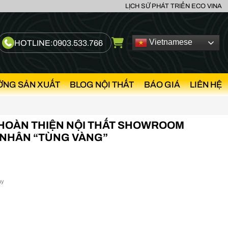
LỊCH SỬ PHÁT TRIỂN ECO VINA
Vietnamese
HOTLINE:
0903.533.766
ỞNG SẢN XUẤT
BLOG NỘI THẤT
BÁO GIÁ
LIÊN HỆ
G HOÀN THIỆN NỘI THẤT SHOWROOM
 NHÂN “TÙNG VÀNG”
ày