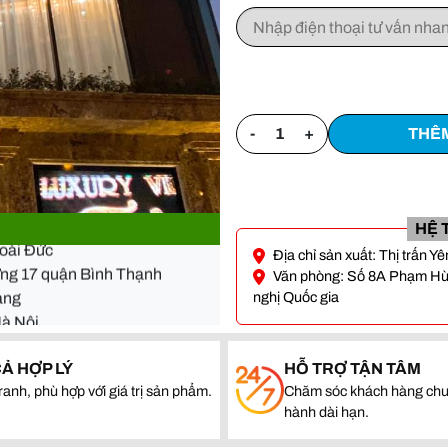
-
+
THÊM
- Đà Nẵng
Hoài Đức
HỆ 
ường 17 quận Bình Thạnh
Địa chỉ sản xuất: Thị trấn 
quang
Văn phòng: Số 8A Phạm Hùng
Hà Nội
nghị Quốc gia
- Đà Nẵng
Hoài Đức
CẢ HỢP LÝ
HỖ TRỢ TẬN TÂM
ường 17 quận Bình Thạnh
ranh, phù hợp với giá trị sản phẩm.
Chăm sóc khách hàng chu
quang
hành dài hạn.
Hà Nội