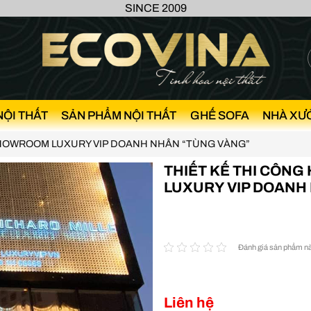
SINCE 2009
NỘI THẤT
SẢN PHẨM NỘI THẤT
GHẾ SOFA
NHÀ XƯ
 SHOWROOM LUXURY VIP DOANH NHÂN “TÙNG VÀNG”
THIẾT KẾ THI CÔN
LUXURY VIP DOANH
Đánh giá sản phẩm n
Liên hệ