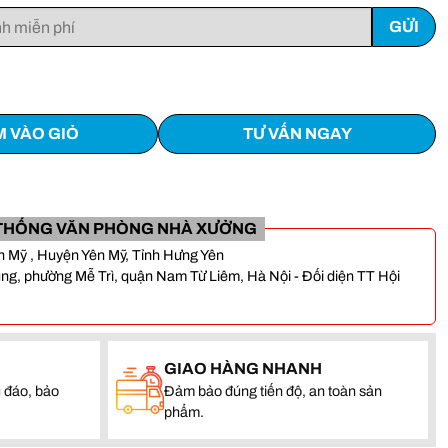
 VÀO GIỎ
TƯ VẤN NGAY
THỐNG VĂN PHÒNG NHÀ XƯỞNG
Yên Mỹ , Huyện Yên Mỹ, Tỉnh Hưng Yên
, phường Mễ Trì, quận Nam Từ Liêm, Hà Nội - Đối diện TT Hội
GIAO HÀNG NHANH
 đáo, bảo
Đảm bảo đúng tiến độ, an toàn sản
phẩm.