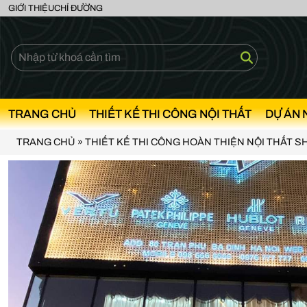
GIỚI THIỆU
CHỈ ĐƯỜNG
TRANG CHỦ
THIẾT KẾ THI CÔNG NỘI THẤT
DỰ ÁN 
TRANG CHỦ
»
THIẾT KẾ THI CÔNG HOÀN THIỆN NỘI THẤT