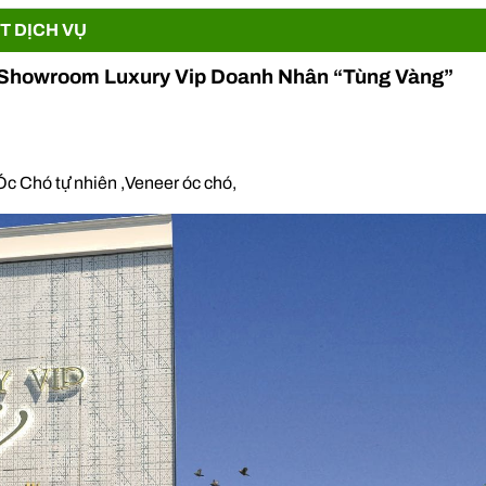
ẾT DỊCH VỤ
thất Showroom Luxury Vip Doanh Nhân “Tùng Vàng”
Óc Chó tự nhiên ,Veneer óc chó,