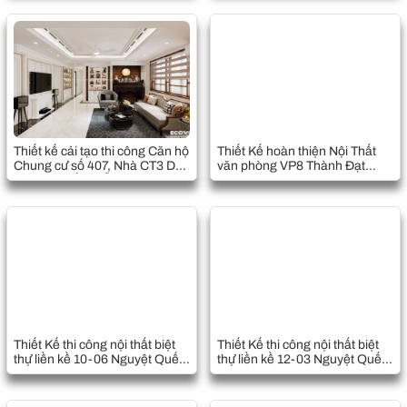
Quốc Oai, Hà Nội
Quốc Oai, Hà Nội
Thiết kế cải tạo thi công Căn hộ
Thiết Kế hoàn thiện Nội Thất
Chung cư số 407, Nhà CT3 Dự
văn phòng VP8 Thành Đạt
án nhà ở Cầu Diễn Mở rộng-Hà
Lương Sơn, Hòa Bình
Nội
Thiết Kế thi công nội thất biệt
Thiết Kế thi công nội thất biệt
thự liền kề 10-06 Nguyệt Quế
thự liền kề 12-03 Nguyệt Quế
Vinhomes Riverside The
Vinhomes Riverside The
Harmony
Harmony