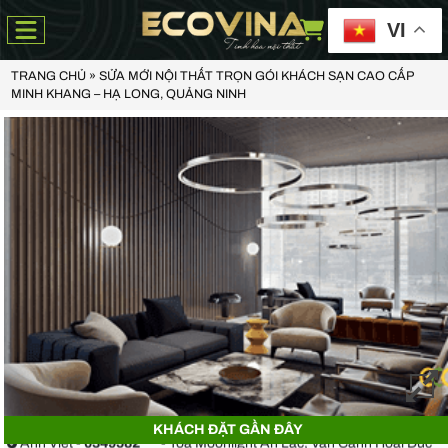
VI
TRANG CHỦ
»
SỬA MỚI NỘI THẤT TRỌN GÓI KHÁCH SẠN CAO CẤP
MINH KHANG – HẠ LONG, QUẢNG NINH
Anh Thiện -
0929090***
- 23 Mẹ Thứ - Hòa Xuân - Cẩm Lệ - Đà Nẵng
Chị Hoa -
0988068***
- 56 Nguyễn Khang, Cầu Giấy
KHÁCH ĐẶT GẦN ĐÂY
Anh Việt -
0349582***
- Toà Moonlight An Lạc, Vân Canh Hoài Đức