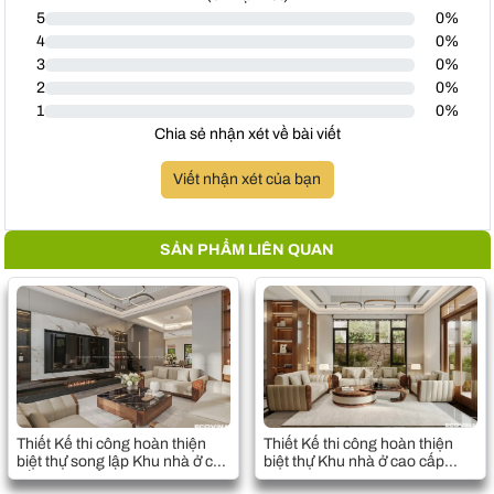
5
0%
4
0%
3
0%
2
0%
1
0%
Chia sẻ nhận xét về bài viết
Viết nhận xét của bạn
SẢN PHẨM LIÊN QUAN
Thiết Kế thi công hoàn thiện
Thiết Kế thi công hoàn thiện
biệt thự song lập Khu nhà ở cao
biệt thự Khu nhà ở cao cấp
cấp Anh Thể - New House City
Ngôi nhà mới - New House City