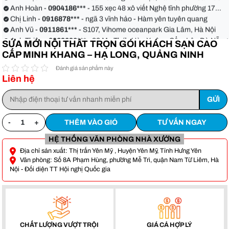
Anh Hoàn -
0904186***
- 155 xẹc 48 xô viết Nghệ tĩnh phường 17
quận Bình Thạnh
Chị Linh -
0916878***
- ngã 3 vĩnh hảo - Hàm yên tuyên quang
Anh Vũ -
0911861***
- S107, Vihome oceanpark Gia Lâm, Hà Nội
Anh Thiện -
0929090***
- 23 Mẹ Thứ - Hòa Xuân - Cẩm Lệ - Đà Nẵng
SỬA MỚI NỘI THẤT TRỌN GÓI KHÁCH SẠN CAO
Chị Hoa -
0988068***
- 56 Nguyễn Khang, Cầu Giấy
CẤP MINH KHANG – HẠ LONG, QUẢNG NINH
Anh Việt -
0349582***
- Toà Moonlight An Lạc, Vân Canh Hoài Đức
Anh Hoàn -
0904186***
- 155 xẹc 48 xô viết Nghệ tĩnh phường 17
Đánh giá sản phẩm này
Liên hệ
quận Bình Thạnh
Chị Linh -
0916878***
- ngã 3 vĩnh hảo - Hàm yên tuyên quang
Anh Vũ -
0911861***
- S107, Vihome oceanpark Gia Lâm, Hà Nội
-
+
THÊM VÀO GIỎ
TƯ VẤN NGAY
HỆ THỐNG VĂN PHÒNG NHÀ XƯỞNG
Địa chỉ sản xuất: Thị trấn Yên Mỹ , Huyện Yên Mỹ, Tỉnh Hưng Yên
Văn phòng: Số 8A Phạm Hùng, phường Mễ Trì, quận Nam Từ Liêm, Hà
Nội - Đối diện TT Hội nghị Quốc gia
CHẤT LƯỢNG VƯỢT TRỘI
GIÁ CẢ HỢP LÝ