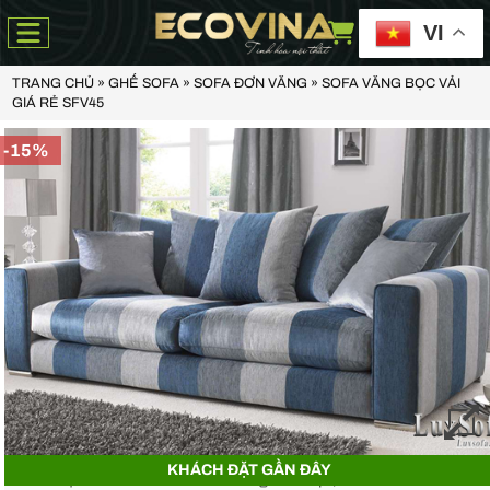
VI
TRANG CHỦ
»
GHẾ SOFA
»
SOFA ĐƠN VĂNG
»
SOFA VĂNG BỌC VẢI
GIÁ RẺ SFV45
-15%
Anh Thiện -
0929090***
- 23 Mẹ Thứ - Hòa Xuân - Cẩm Lệ - Đà Nẵng
Chị Hoa -
0988068***
- 56 Nguyễn Khang, Cầu Giấy
KHÁCH ĐẶT GẦN ĐÂY
Anh Việt -
0349582***
- Toà Moonlight An Lạc, Vân Canh Hoài Đức