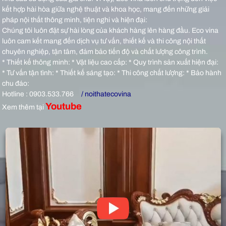
kết hợp hài hòa giữa nghệ thuật và khoa học, mang đến những giải
pháp nội thất thông minh, tiện nghi và hiện đại:
Chúng tôi luôn đặt sự hài lòng của khách hàng lên hàng đầu. Eco vina
luôn cam kết mang đến dịch vụ tư vấn, thiết kế và thi công nội thất
chuyên nghiệp, tận tâm, đảm bảo tiến độ và chất lượng công trình.
* Thiết kế thông minh: * Vật liệu cao cấp: * Quy trình sản xuất hiện đại:
* Tư vấn tận tình: * Thiết kế sáng tạo: * Thi công chất lượng: * Bảo hành
chu đáo:
Hotline : 0903.533.766
/ noithatecovina
Youtube
Xem thêm tại