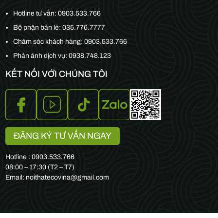
Hotline tư vấn:
0903.533.766
Bộ phận bán lẻ:
035.776.7777
Chăm sóc khách hàng:
0903.533.766
Phản ánh dịch vụ: 0938.748.123
KẾT NỐI VỚI CHÚNG TÔI
ĐĂNG KÝ TƯ VẤN NGAY
Hotline : 0903.533.766
08:00 – 17:30 (T2 – T7)
Email: noithatecovina@gmail.com