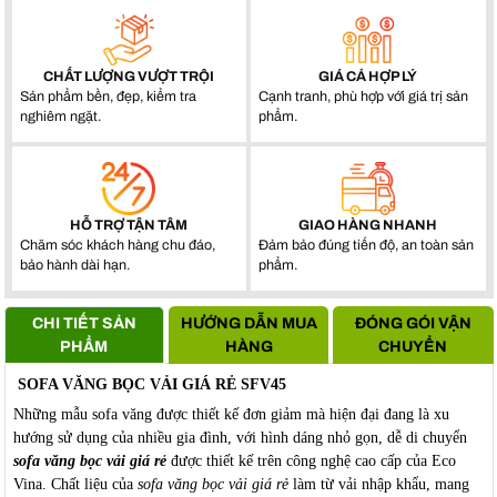
CHẤT LƯỢNG VƯỢT TRỘI
GIÁ CẢ HỢP LÝ
Sản phẩm bền, đẹp, kiểm tra
Cạnh tranh, phù hợp với giá trị sản
nghiêm ngặt.
phẩm.
HỖ TRỢ TẬN TÂM
GIAO HÀNG NHANH
Chăm sóc khách hàng chu đáo,
Đảm bảo đúng tiến độ, an toàn sản
bảo hành dài hạn.
phẩm.
CHI TIẾT SẢN
HƯỚNG DẪN MUA
ĐÓNG GÓI VẬN
PHẨM
HÀNG
CHUYỂN
SOFA VĂNG BỌC VẢI GIÁ RẺ SFV45
Những mẫu sofa văng được thiết kế đơn giảm mà hiện đại đang là xu
hướng sử dụng của nhiều gia đình, với hình dáng nhỏ gọn, dễ di chuyển
sofa văng bọc vải giá rẻ
được thiết kế trên công nghệ cao cấp của Eco
Vina. Chất liệu của
sofa văng bọc vải giá rẻ
làm từ vải nhập khẩu, mang