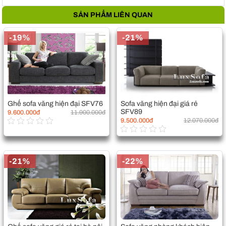
SẢN PHẨM LIÊN QUAN
-19%
-21%
Ghế sofa văng hiện đại SFV76
Sofa văng hiện đại giá rẻ
SFV89
9.600.000đ
11.900.000đ
9.500.000đ
12.070.000đ
-21%
-22%