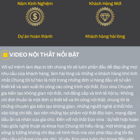
Năm Kinh Nghiệm
Khách Hàng Mới
Dự án hoàn thành
Khách hàng hài lòng
VIDEO NỘI THẤT NỔI BẬT
Với sứ mệnh làm đẹp to lớn chúng tôi sẽ luôn phấn đấu để đáp ứng mọi
nhu cầu của khách hàng, làm hài lòng cả những vị khách hàng khó tính
nhất.Chúng tôi tự hào là một trong những đơn vị hàng đầu về tư vấn
thiết kế và sản xuất thi công các công trình nội thất.
Eco vina Chuyên
gia kiến tạo không gian nội thất, nơi đẳng cấp và tinh tế hội tụ: Không
chỉ đơn thuần là một đơn vị thiết kế và thi công nội thất, chúng tôi là
những chuyên gia kiến tạo không gian, những người nghệ sĩ thổi hồn
vào từng chi tiết, tạo nên những tác phẩm nội thất độc bản, mang đậm
dấu ấn cá nhân của gia chủ.
Đến với nội thất Eco vina : Sự kết hợp hoàn
hảo giữa nghệ thuật và khoa học Chúng tôi hiểu rằng, một không gian
sống lý tưởng không chỉ đẹp về hình thức mà còn phải đáp ứng tối đa
nhu cầu sử dụng của gia chủ. Vì vậy, Eco vina luôn chú trọng đến việc