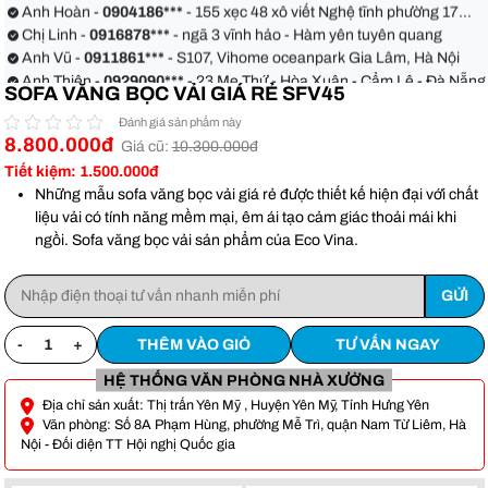
Anh Hoàn -
0904186***
- 155 xẹc 48 xô viết Nghệ tĩnh phường 17
quận Bình Thạnh
Chị Linh -
0916878***
- ngã 3 vĩnh hảo - Hàm yên tuyên quang
Anh Vũ -
0911861***
- S107, Vihome oceanpark Gia Lâm, Hà Nội
Anh Thiện -
0929090***
- 23 Mẹ Thứ - Hòa Xuân - Cẩm Lệ - Đà Nẵng
SOFA VĂNG BỌC VẢI GIÁ RẺ SFV45
Chị Hoa -
0988068***
- 56 Nguyễn Khang, Cầu Giấy
Anh Việt -
0349582***
- Toà Moonlight An Lạc, Vân Canh Hoài Đức
Đánh giá sản phẩm này
Anh Hoàn -
0904186***
- 155 xẹc 48 xô viết Nghệ tĩnh phường 17
8.800.000đ
Giá cũ:
10.300.000đ
quận Bình Thạnh
Chị Linh -
0916878***
- ngã 3 vĩnh hảo - Hàm yên tuyên quang
Tiết kiệm: 1.500.000đ
Anh Vũ -
0911861***
- S107, Vihome oceanpark Gia Lâm, Hà Nội
Những mẫu sofa văng bọc vải giá rẻ được thiết kế hiện đại với chất
liệu vải có tính năng mềm mại, êm ái tạo cảm giác thoải mái khi
ngồi. Sofa văng bọc vải sản phẩm của Eco Vina.
-
+
THÊM VÀO GIỎ
TƯ VẤN NGAY
HỆ THỐNG VĂN PHÒNG NHÀ XƯỞNG
Địa chỉ sản xuất: Thị trấn Yên Mỹ , Huyện Yên Mỹ, Tỉnh Hưng Yên
Văn phòng: Số 8A Phạm Hùng, phường Mễ Trì, quận Nam Từ Liêm, Hà
Nội - Đối diện TT Hội nghị Quốc gia