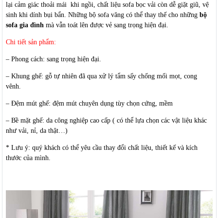
lại cảm giác thoải mái khi ngồi, chất liệu sofa bọc vải còn dễ giặt giũ, vệ
sinh khi dính bụi bẩn. Những bộ sofa văng có thể thay thế cho những
bộ
sofa gia đình
mà vẫn toát lên được vẻ sang trọng hiện đại.
Chi tiết sản phẩm:
– Phong cách: sang trọng hiện đại.
– Khung ghế: gỗ tự nhiên đã qua xử lý tẩm sấy chống mối mọt, cong
vênh.
– Đệm mút ghế: đệm mút chuyên dụng tùy chọn cứng, mềm
– Bề mặt ghế: da công nghiệp cao cấp ( có thể lựa chọn các vật liệu khác
như vải, nỉ, da thật…)
* Lưu ý: quý khách có thể yêu cầu thay đổi chất liệu, thiết kế và kích
thước của mình.