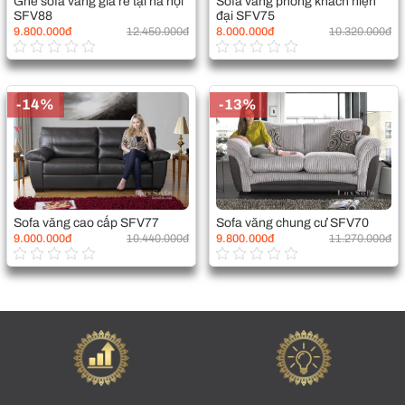
Ghế sofa văng giá rẻ tại hà nội
Sofa văng phòng khách hiện
SFV88
đại SFV75
9.800.000đ
12.450.000đ
8.000.000đ
10.320.000đ
-14%
-13%
Sofa văng cao cấp SFV77
Sofa văng chung cư SFV70
9.000.000đ
10.440.000đ
9.800.000đ
11.270.000đ