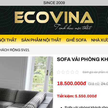
SINCE 2009
NỘI THẤT
SẢN PHẨM NỘI THẤT
GHẾ SOFA
NHÀ XƯ
KHÁCH RỘNG SV21
SOFA VẢI PHÒNG K
Đánh giá sản phẩm n
18.500.000đ
Giá cũ:
24.
Tiết kiệm: 5.550.000đ
Sofa vải phòng khách rộn