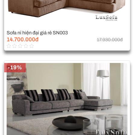
Sofa nỉ hiện đại giá rẻ SN003
14.700.000đ
17.930.000đ
-19%