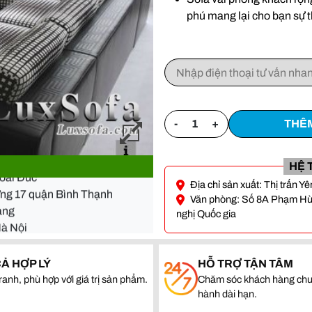
phú mang lại cho bạn sự t
-
+
THÊM
- Đà Nẵng
Hoài Đức
HỆ 
ường 17 quận Bình Thạnh
Địa chỉ sản xuất: Thị trấn 
quang
Văn phòng: Số 8A Phạm Hùng
Hà Nội
nghị Quốc gia
- Đà Nẵng
Hoài Đức
CẢ HỢP LÝ
HỖ TRỢ TẬN TÂM
ranh, phù hợp với giá trị sản phẩm.
Chăm sóc khách hàng chu
ường 17 quận Bình Thạnh
hành dài hạn.
quang