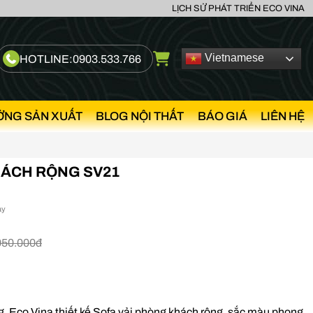
LỊCH SỬ PHÁT TRIỂN ECO VINA
Vietnamese
HOTLINE:
0903.533.766
ỞNG SẢN XUẤT
BLOG NỘI THẤT
BÁO GIÁ
LIÊN HỆ
HÁCH RỘNG SV21
ày
050.000đ
g. Eco Vina thiết kế Sofa vải phòng khách rộng, sắc màu phong