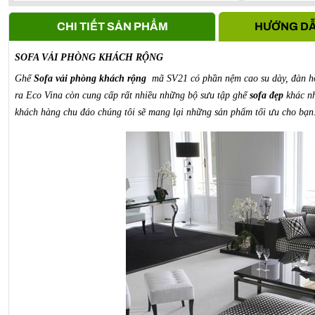
Anh Vũ -
0911861***
- S107, Vihome oceanpark Gia Lâm, 
CHI TIẾT SẢN PHẨM
HƯỚNG DẪ
SOFA VẢI PHÒNG KHÁCH RỘNG
Ghế
Sofa vải phòng khách rộng
mã SV21
có phần nệm cao su dày, đàn hồ
ra Eco Vina còn cung cấp rất nhiều những bộ sưu tập ghế
sofa đẹp
khác nh
khách hàng chu đáo chúng tôi sẽ mang lại những sản phẩm tối ưu cho bạn