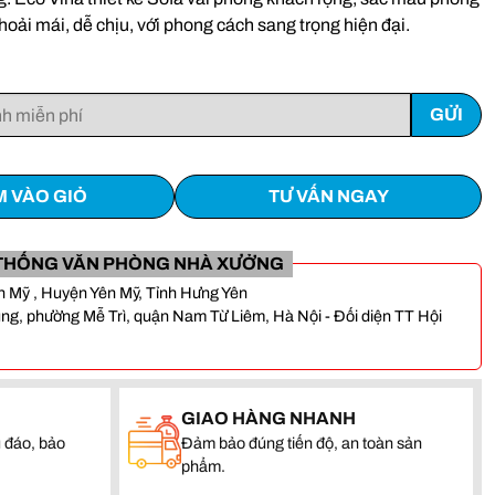
hoải mái, dễ chịu, với phong cách sang trọng hiện đại.
 VÀO GIỎ
TƯ VẤN NGAY
THỐNG VĂN PHÒNG NHÀ XƯỞNG
Yên Mỹ , Huyện Yên Mỹ, Tỉnh Hưng Yên
, phường Mễ Trì, quận Nam Từ Liêm, Hà Nội - Đối diện TT Hội
GIAO HÀNG NHANH
 đáo, bảo
Đảm bảo đúng tiến độ, an toàn sản
phẩm.