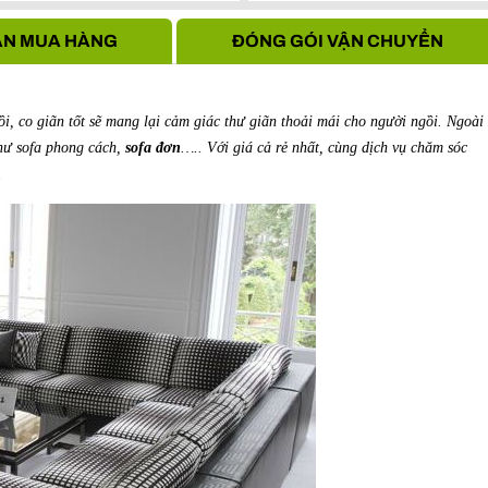
Hà Nội
N MUA HÀNG
ĐÓNG GÓI VẬN CHUYỂN
i, co giãn tốt sẽ mang lại cảm giác thư giãn thoải mái cho người ngồi. Ngoài
ư sofa phong cách,
sofa đơn
….. Với giá cả rẻ nhất, cùng dịch vụ chăm sóc
.