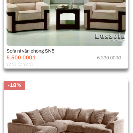
Sofa nỉ văn phòng SN5
5.500.000đ
6.330.000đ
-18%