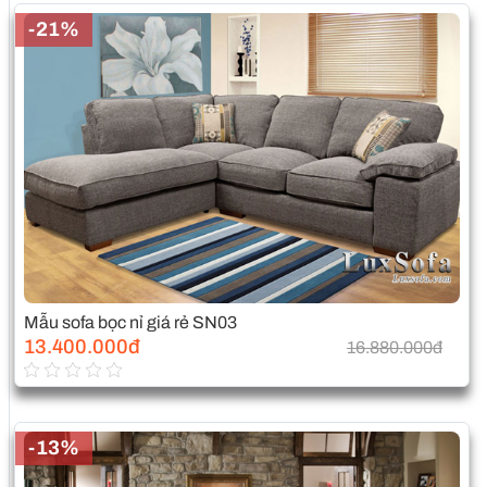
-21%
Mẫu sofa bọc nỉ giá rẻ SN03
13.400.000đ
16.880.000đ
-13%