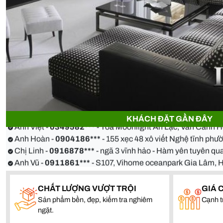
Anh Thiện -
0929090***
- 23 Mẹ Thứ - Hòa Xuân - Cẩm Lệ 
Chị Hoa -
0988068***
- 56 Nguyễn Khang, Cầu Giấy
Anh Việt -
0349582***
- Toà Moonlight An Lạc, Vân Canh 
KHÁCH ĐẶT GẦN ĐÂY
Anh Hoàn -
0904186***
- 155 xẹc 48 xô viết Nghệ tĩnh ph
Chị Linh -
0916878***
- ngã 3 vĩnh hảo - Hàm yên tuyên 
Anh Vũ -
0911861***
- S107, Vihome oceanpark Gia Lâm, 
Anh Thiện -
0929090***
- 23 Mẹ Thứ - Hòa Xuân - Cẩm Lệ 
Chị Hoa -
0988068***
- 56 Nguyễn Khang, Cầu Giấy
Anh Việt -
0349582***
- Toà Moonlight An Lạc, Vân Canh 
CHẤT LƯỢNG VƯỢT TRỘI
GIÁ 
Sản phẩm bền, đẹp, kiểm tra nghiêm
Cạnh t
Anh Hoàn -
0904186***
- 155 xẹc 48 xô viết Nghệ tĩnh ph
ngặt.
Chị Linh -
0916878***
- ngã 3 vĩnh hảo - Hàm yên tuyên 