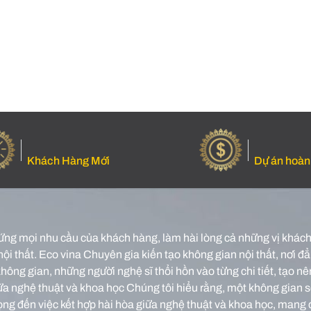
Khách Hàng Mới
Dự án hoàn
ứng mọi nhu cầu của khách hàng, làm hài lòng cả những vị khách 
nội thất.
Eco vina Chuyên gia kiến tạo không gian nội thất, nơi đẳn
o không gian, những người nghệ sĩ thổi hồn vào từng chi tiết, tạ
iữa nghệ thuật và khoa học Chúng tôi hiểu rằng, một không gian 
rọng đến việc kết hợp hài hòa giữa nghệ thuật và khoa học, mang 