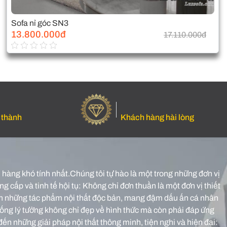
Sofa nỉ góc SN3
13.800.000đ
17.110.000đ
 thành
Khách hàng hài lòng
hàng khó tính nhất.Chúng tôi tự hào là một trong những đơn vị
g cấp và tinh tế hội tụ: Không chỉ đơn thuần là một đơn vị thiết
o nên những tác phẩm nội thất độc bản, mang đậm dấu ấn cá nhân
sống lý tưởng không chỉ đẹp về hình thức mà còn phải đáp ứng
đến những giải pháp nội thất thông minh, tiện nghi và hiện đại: