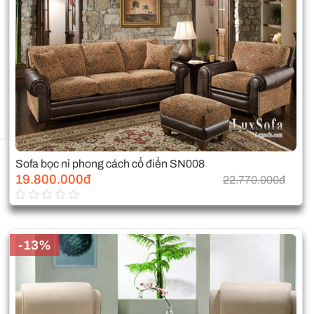
Sofa bọc nỉ phong cách cổ điển SN008
19.800.000đ
22.770.000đ
-13%