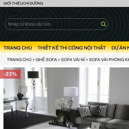
GIỚI THIỆU
CHỈ ĐƯỜNG
TRANG CHỦ
THIẾT KẾ THI CÔNG NỘI THẤT
DỰ ÁN 
TRANG CHỦ
»
GHẾ SOFA
»
SOFA VẢI NỈ
»
SOFA VẢI PHÒNG 
-23%