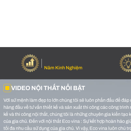
Năm Kinh Nghiệm
VIDEO NỘI THẤT NỔI BẬT
Với sứ mệnh làm đẹp to lớn chúng tôi sẽ luôn phấn đấu để đáp 
hàng đầu về tư vấn thiết kế và sản xuất thi công các công trình 
kế và thi công nội thất, chúng tôi là những chuyên gia kiến tạ
của gia chủ.
Đến với nội thất Eco vina : Sự kết hợp hoàn hảo g
tối đa nhu cầu sử dụng của gia chủ. Vì vậy, Eco vina luôn chú t