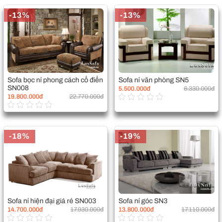
-13%
-13%
Sofa bọc nỉ phong cách cổ điển
Sofa nỉ văn phòng SN5
SN008
5.500.000đ
6.330.000đ
19.800.000đ
22.770.000đ
-18%
-19%
Sofa nỉ hiện đại giá rẻ SN003
Sofa nỉ góc SN3
14.700.000đ
17.930.000đ
13.800.000đ
17.110.000đ