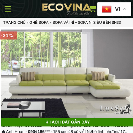
VI
TRANG CHỦ
»
GHẾ SOFA
»
SOFA VẢI NỈ
»
SOFA NỈ SIÊU BỀN SN33
-21%
Anh Thiện -
0929090***
- 23 Mẹ Thứ - Hòa Xuân - Cẩm Lệ - Đà Nẵng
Chị Hoa -
0988068***
- 56 Nguyễn Khang, Cầu Giấy
KHÁCH ĐẶT GẦN ĐÂY
Anh Việt -
0349582***
- Toà Moonlight An Lạc, Vân Canh Hoài Đức
Anh Hoàn -
0904186***
- 155 xẹc 48 xô viết Nghệ tĩnh phường 17