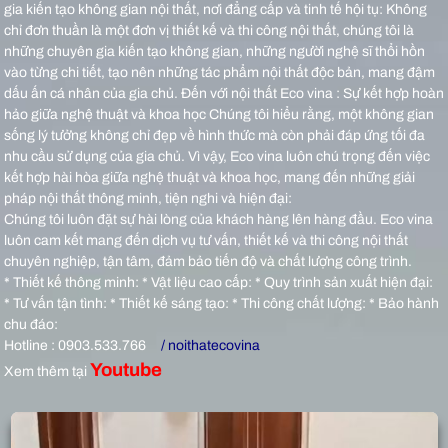
gia kiến tạo không gian nội thất, nơi đẳng cấp và tinh tế hội tụ: Không
chỉ đơn thuần là một đơn vị thiết kế và thi công nội thất, chúng tôi là
những chuyên gia kiến tạo không gian, những người nghệ sĩ thổi hồn
vào từng chi tiết, tạo nên những tác phẩm nội thất độc bản, mang đậm
dấu ấn cá nhân của gia chủ.
Đến với nội thất Eco vina : Sự kết hợp hoàn
hảo giữa nghệ thuật và khoa học Chúng tôi hiểu rằng, một không gian
sống lý tưởng không chỉ đẹp về hình thức mà còn phải đáp ứng tối đa
nhu cầu sử dụng của gia chủ. Vì vậy, Eco vina luôn chú trọng đến việc
kết hợp hài hòa giữa nghệ thuật và khoa học, mang đến những giải
pháp nội thất thông minh, tiện nghi và hiện đại:
Chúng tôi luôn đặt sự hài lòng của khách hàng lên hàng đầu. Eco vina
luôn cam kết mang đến dịch vụ tư vấn, thiết kế và thi công nội thất
chuyên nghiệp, tận tâm, đảm bảo tiến độ và chất lượng công trình.
* Thiết kế thông minh: * Vật liệu cao cấp: * Quy trình sản xuất hiện đại:
* Tư vấn tận tình: * Thiết kế sáng tạo: * Thi công chất lượng: * Bảo hành
chu đáo:
Hotline : 0903.533.766
/ noithatecovina
Youtube
Xem thêm tại