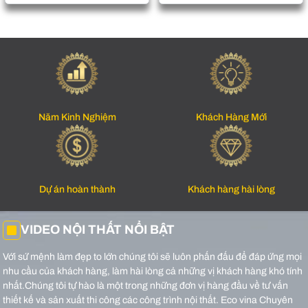
Năm Kinh Nghiệm
Khách Hàng Mới
Dự án hoàn thành
Khách hàng hài lòng
VIDEO NỘI THẤT NỔI BẬT
Với sứ mệnh làm đẹp to lớn chúng tôi sẽ luôn phấn đấu để đáp ứng mọi
nhu cầu của khách hàng, làm hài lòng cả những vị khách hàng khó tính
nhất.Chúng tôi tự hào là một trong những đơn vị hàng đầu về tư vấn
thiết kế và sản xuất thi công các công trình nội thất.
Eco vina Chuyên