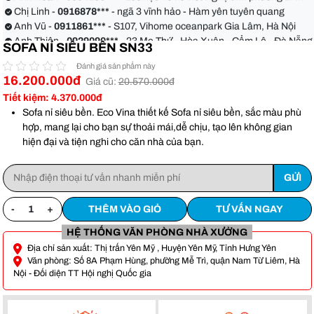
quận Bình Thạnh
Chị Linh -
0916878***
- ngã 3 vĩnh hảo - Hàm yên tuyên quang
Anh Vũ -
0911861***
- S107, Vihome oceanpark Gia Lâm, Hà Nội
Anh Thiện -
0929090***
- 23 Mẹ Thứ - Hòa Xuân - Cẩm Lệ - Đà Nẵng
SOFA NỈ SIÊU BỀN SN33
Chị Hoa -
0988068***
- 56 Nguyễn Khang, Cầu Giấy
Anh Việt -
0349582***
- Toà Moonlight An Lạc, Vân Canh Hoài Đức
Đánh giá sản phẩm này
16.200.000đ
Anh Hoàn -
0904186***
- 155 xẹc 48 xô viết Nghệ tĩnh phường 17
Giá cũ:
20.570.000đ
quận Bình Thạnh
Chị Linh -
0916878***
- ngã 3 vĩnh hảo - Hàm yên tuyên quang
Tiết kiệm: 4.370.000đ
Anh Vũ -
0911861***
- S107, Vihome oceanpark Gia Lâm, Hà Nội
Sofa nỉ siêu bền. Eco Vina thiết kế Sofa nỉ siêu bền, sắc màu phù
hợp, mang lại cho bạn sự thoải mái,dễ chịu, tạo lên không gian
hiện đại và tiện nghi cho căn nhà của bạn.
-
+
THÊM VÀO GIỎ
TƯ VẤN NGAY
HỆ THỐNG VĂN PHÒNG NHÀ XƯỞNG
Địa chỉ sản xuất: Thị trấn Yên Mỹ , Huyện Yên Mỹ, Tỉnh Hưng Yên
Văn phòng: Số 8A Phạm Hùng, phường Mễ Trì, quận Nam Từ Liêm, Hà
Nội - Đối diện TT Hội nghị Quốc gia