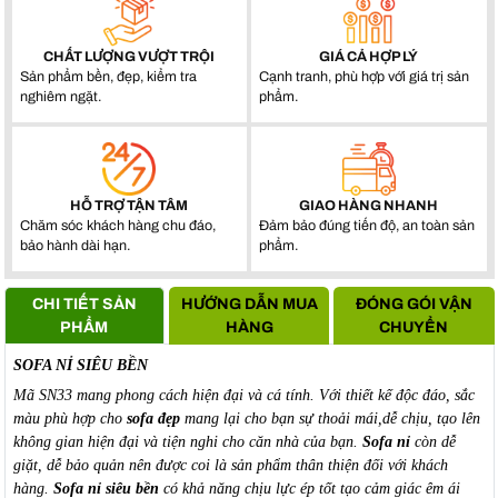
CHẤT LƯỢNG VƯỢT TRỘI
GIÁ CẢ HỢP LÝ
Sản phẩm bền, đẹp, kiểm tra
Cạnh tranh, phù hợp với giá trị sản
nghiêm ngặt.
phẩm.
HỖ TRỢ TẬN TÂM
GIAO HÀNG NHANH
Chăm sóc khách hàng chu đáo,
Đảm bảo đúng tiến độ, an toàn sản
bảo hành dài hạn.
phẩm.
CHI TIẾT SẢN
HƯỚNG DẪN MUA
ĐÓNG GÓI VẬN
PHẨM
HÀNG
CHUYỂN
SOFA NỈ SIÊU BỀN
Mã SN33 mang phong cách hiện đại và cá tính. Với thiết kế độc đáo, sắc
màu phù hợp cho
sofa đẹp
mang lại cho bạn sự thoải mái,dễ chịu, tạo lên
không gian hiện đại và tiện nghi cho căn nhà của bạn.
Sofa nỉ
còn dễ
giặt, dễ bảo quản nên được coi là sản phẩm thân thiện đối với khách
hàng.
Sofa nỉ siêu bền
có khả năng chịu lực ép tốt tạo cảm giác êm ái