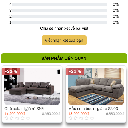
4
0%
3
0%
2
0%
1
0%
Chia sẻ nhận xét về bài viết
Viết nhận xét của bạn
SẢN PHẨM LIÊN QUAN
-23%
-21%
Ghế sofa nỉ giá rẻ SN4
Mẫu sofa bọc nỉ giá rẻ SN03
14.200.000đ
18.460.000đ
13.400.000đ
16.880.000đ