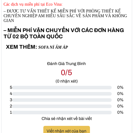
Các dịch vụ miễn phí tại Eco Vina:
– ĐƯỢC TƯ VẤN THIẾT KẾ MIỄN PHÍ VỚI PHÒNG THIẾT KẾ
CHUYÊN NGHIỆP AM HIỂU SÂU SẮC VỀ SẢN PHẨM VÀ KHÔNG
GIAN
– MIỄN PHÍ VẬN CHUYỂN VỚI CÁC ĐƠN HÀNG
TỪ 02 BỘ TOÀN QUỐC
XEM THÊM:
SOFA NỈ ẤM ÁP
Đánh Giá Trung Bình
0/5
(
0
nhận xét)
5
0%
4
0%
3
0%
2
0%
1
0%
Chia sẻ nhận xét về bài viết
Viết nhận xét của bạn