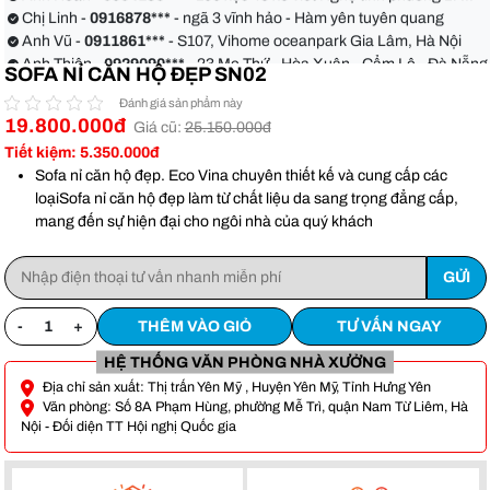
quận Bình Thạnh
Chị Linh -
0916878***
- ngã 3 vĩnh hảo - Hàm yên tuyên quang
Anh Vũ -
0911861***
- S107, Vihome oceanpark Gia Lâm, Hà Nội
Anh Thiện -
0929090***
- 23 Mẹ Thứ - Hòa Xuân - Cẩm Lệ - Đà Nẵng
SOFA NỈ CĂN HỘ ĐẸP SN02
Chị Hoa -
0988068***
- 56 Nguyễn Khang, Cầu Giấy
Anh Việt -
0349582***
- Toà Moonlight An Lạc, Vân Canh Hoài Đức
Đánh giá sản phẩm này
19.800.000đ
Anh Hoàn -
0904186***
- 155 xẹc 48 xô viết Nghệ tĩnh phường 17
Giá cũ:
25.150.000đ
quận Bình Thạnh
Chị Linh -
0916878***
- ngã 3 vĩnh hảo - Hàm yên tuyên quang
Tiết kiệm: 5.350.000đ
Anh Vũ -
0911861***
- S107, Vihome oceanpark Gia Lâm, Hà Nội
Sofa nỉ căn hộ đẹp. Eco Vina chuyên thiết kế và cung cấp các
loạiSofa nỉ căn hộ đẹp làm từ chất liệu da sang trọng đẳng cấp,
mang đến sự hiện đại cho ngôi nhà của quý khách
-
+
THÊM VÀO GIỎ
TƯ VẤN NGAY
HỆ THỐNG VĂN PHÒNG NHÀ XƯỞNG
Địa chỉ sản xuất: Thị trấn Yên Mỹ , Huyện Yên Mỹ, Tỉnh Hưng Yên
Văn phòng: Số 8A Phạm Hùng, phường Mễ Trì, quận Nam Từ Liêm, Hà
Nội - Đối diện TT Hội nghị Quốc gia