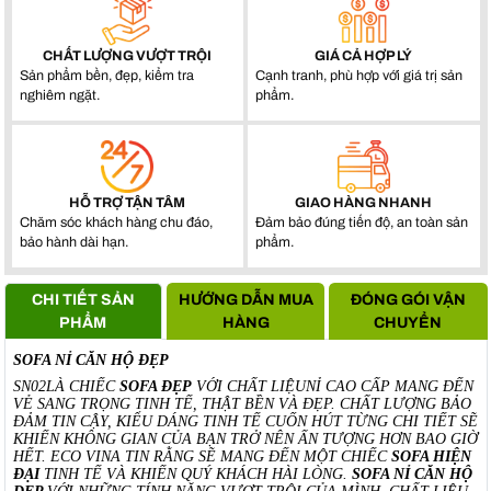
CHẤT LƯỢNG VƯỢT TRỘI
GIÁ CẢ HỢP LÝ
Sản phẩm bền, đẹp, kiểm tra
Cạnh tranh, phù hợp với giá trị sản
nghiêm ngặt.
phẩm.
HỖ TRỢ TẬN TÂM
GIAO HÀNG NHANH
Chăm sóc khách hàng chu đáo,
Đảm bảo đúng tiến độ, an toàn sản
bảo hành dài hạn.
phẩm.
CHI TIẾT SẢN
HƯỚNG DẪN MUA
ĐÓNG GÓI VẬN
PHẨM
HÀNG
CHUYỂN
SOFA NỈ CĂN HỘ ĐẸP
SN02LÀ CHIẾC
SOFA ĐẸP
VỚI CHẤT LIỆUNỈ CAO CẤP MANG ĐẾN
VẺ SANG TRỌNG TINH TẾ, THẬT BỀN VÀ ĐẸP. CHẤT LƯỢNG BẢO
ĐẢM TIN CẬY, KIỂU DÁNG TINH TẾ CUỐN HÚT TỪNG CHI TIẾT SẼ
KHIẾN KHÔNG GIAN CỦA BẠN TRỞ NÊN ẤN TƯỢNG HƠN BAO GIỜ
HẾT. ECO VINA TIN RẰNG SẼ MANG ĐẾN MỘT CHIẾC
SOFA HIỆN
ĐẠI
TINH TẾ VÀ KHIẾN QUÝ KHÁCH HÀI LÒNG.
SOFA NỈ CĂN HỘ