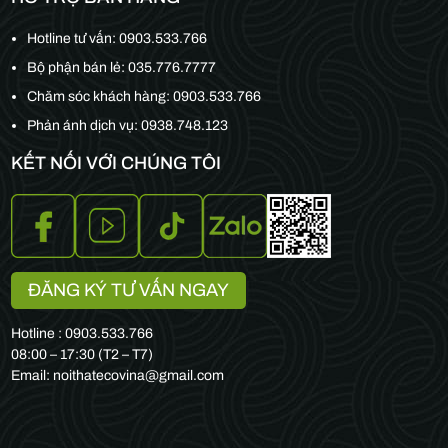
Hotline tư vấn:
0903.533.766
Bộ phận bán lẻ:
035.776.7777
Chăm sóc khách hàng:
0903.533.766
Phản ánh dịch vụ: 0938.748.123
KẾT NỐI VỚI CHÚNG TÔI
ĐĂNG KÝ TƯ VẤN NGAY
Hotline : 0903.533.766
08:00 – 17:30 (T2 – T7)
Email: noithatecovina@gmail.com