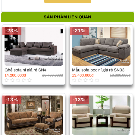
SẢN PHẨM LIÊN QUAN
-23%
-21%
Ghế sofa nỉ giá rẻ SN4
Mẫu sofa bọc nỉ giá rẻ SN03
14.200.000đ
18.460.000đ
13.400.000đ
16.880.000đ
-13%
-13%