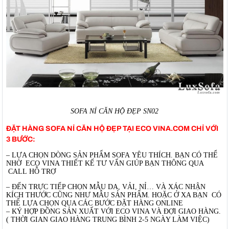
SOFA NỈ CĂN HỘ ĐẸP SN02
ĐẶT HÀNG SOFA NỈ CĂN HỘ ĐẸP TẠI ECO VINA.COM CHỈ VỚI
3 BƯỚC:
– LỰA CHỌN DÒNG SẢN PHẨM SOFA YÊU THÍCH. BẠN CÓ THỂ
NHỜ ECO VINA THIẾT KẾ TƯ VẤN GIÚP BẠN THÔNG QUA
CALL HỖ TRỢ
– ĐẾN TRỰC TIẾP CHỌN MẪU DA, VẢI, NỈ… VÀ XÁC NHẬN
KÍCH THƯỚC CŨNG NHƯ MẪU SẢN PHẨM. HOẶC Ở XA BẠN CÓ
THỂ LỰA CHỌN QUA CÁC BƯỚC ĐẶT HÀNG ONLINE
– KÝ HỢP ĐỒNG SẢN XUẤT VỚI ECO VINA VÀ ĐỢI GIAO HÀNG.
( THỜI GIAN GIAO HÀNG TRUNG BÌNH 2-5 NGÀY LÀM VIỆC)