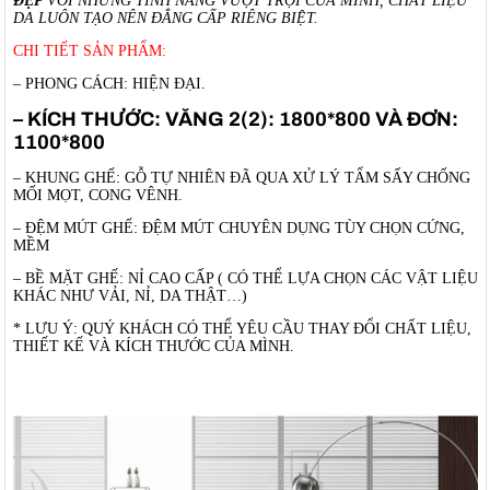
ĐẸP
VỚI NHỮNG TÍNH NĂNG VƯỢT TRỘI CỦA MÌNH, CHẤT LIỆU
DA LUÔN TẠO NÊN ĐẲNG CẤP RIÊNG BIỆT.
CHI TIẾT SẢN PHẨM:
– PHONG CÁCH: HIỆN ĐẠI.
– KÍCH THƯỚC: VĂNG 2(2): 1800*800 VÀ ĐƠN:
1100*800
– KHUNG GHẾ: GỖ TỰ NHIÊN ĐÃ QUA XỬ LÝ TẨM SẤY CHỐNG
MỐI MỌT, CONG VÊNH.
– ĐỆM MÚT GHẾ: ĐỆM MÚT CHUYÊN DỤNG TÙY CHỌN CỨNG,
MỀM
– BỀ MẶT GHẾ: NỈ CAO CẤP ( CÓ THỂ LỰA CHỌN CÁC VẬT LIỆU
KHÁC NHƯ VẢI, NỈ, DA THẬT…)
* LƯU Ý: QUÝ KHÁCH CÓ THỂ YÊU CẦU THAY ĐỔI CHẤT LIỆU,
THIẾT KẾ VÀ KÍCH THƯỚC CỦA MÌNH.