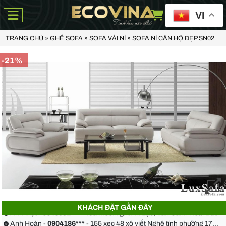
VI
TRANG CHỦ
»
GHẾ SOFA
»
SOFA VẢI NỈ
»
SOFA NỈ CĂN HỘ ĐẸP SN02
-21%
Anh Thiện -
0929090***
- 23 Mẹ Thứ - Hòa Xuân - Cẩm Lệ - Đà Nẵng
Chị Hoa -
0988068***
- 56 Nguyễn Khang, Cầu Giấy
KHÁCH ĐẶT GẦN ĐÂY
Anh Việt -
0349582***
- Toà Moonlight An Lạc, Vân Canh Hoài Đức
Anh Hoàn -
0904186***
- 155 xẹc 48 xô viết Nghệ tĩnh phường 17