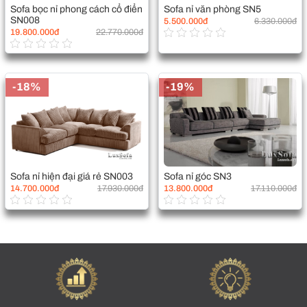
Sofa bọc nỉ phong cách cổ điển
Sofa nỉ văn phòng SN5
SN008
5.500.000đ
6.330.000đ
19.800.000đ
22.770.000đ
-18%
-19%
Sofa nỉ hiện đại giá rẻ SN003
Sofa nỉ góc SN3
14.700.000đ
17.930.000đ
13.800.000đ
17.110.000đ