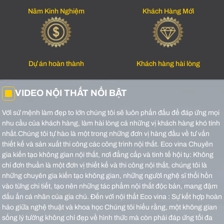
Năm Kinh Nghiệm
Khách Hàng Mới
Dự án hoàn thành
Khách hàng hài lòng
VIDEO NỘI THẤT NỔI BẬT
Với sứ mệnh làm đẹp to lớn chúng tôi sẽ luôn phấn đấu để đáp ứng mọi
nhu cầu của khách hàng, làm hài lòng cả những vị khách hàng khó tính
nhất.Chúng tôi tự hào là một trong những đơn vị hàng đầu về tư vấn
thiết kế và sản xuất thi công các công trình nội thất.
Eco vina Chuyên
gia kiến tạo không gian nội thất, nơi đẳng cấp và tinh tế hội tụ: Không
chỉ đơn thuần là một đơn vị thiết kế và thi công nội thất, chúng tôi là
những chuyên gia kiến tạo không gian, những người nghệ sĩ thổi hồn
vào từng chi tiết, tạo nên những tác phẩm nội thất độc bản, mang đậm
dấu ấn cá nhân của gia chủ.
Đến với nội thất Eco vina : Sự kết hợp hoàn
hảo giữa nghệ thuật và khoa học Chúng tôi hiểu rằng, một không gian
sống lý tưởng không chỉ đẹp về hình thức mà còn phải đáp ứng tối đa