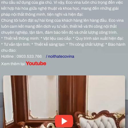
nhu cầu sử dụng của gia chủ. Vì vậy, Eco vina luôn chú trọng đến việc
kết hợp hài hòa giữa nghệ thuật và khoa học, mang đến những giải
pháp nội thất thông minh, tiện nghi và hiện đại:
Chúng tôi luôn đặt sự hài lòng của khách hàng lên hàng đầu. Eco vina
luôn cam kết mang đến dịch vụ tư vấn, thiết kế và thi công nội thất
chuyên nghiệp, tận tâm, đảm bảo tiến độ và chất lượng công trình.
* Thiết kế thông minh: * Vật liệu cao cấp: * Quy trình sản xuất hiện đại:
* Tư vấn tận tình: * Thiết kế sáng tạo: * Thi công chất lượng: * Bảo hành
chu đáo:
Hotline : 0903.533.766
/ noithatecovina
Youtube
Xem thêm tại