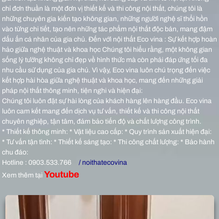
chỉ đơn thuần là một đơn vị thiết kế và thi công nội thất, chúng tôi là
những chuyên gia kiến tạo không gian, những người nghệ sĩ thổi hồn
vào từng chi tiết, tạo nên những tác phẩm nội thất độc bản, mang đậm
dấu ấn cá nhân của gia chủ.
Đến với nội thất Eco vina : Sự kết hợp hoàn
hảo giữa nghệ thuật và khoa học Chúng tôi hiểu rằng, một không gian
sống lý tưởng không chỉ đẹp về hình thức mà còn phải đáp ứng tối đa
nhu cầu sử dụng của gia chủ. Vì vậy, Eco vina luôn chú trọng đến việc
kết hợp hài hòa giữa nghệ thuật và khoa học, mang đến những giải
pháp nội thất thông minh, tiện nghi và hiện đại:
Chúng tôi luôn đặt sự hài lòng của khách hàng lên hàng đầu. Eco vina
luôn cam kết mang đến dịch vụ tư vấn, thiết kế và thi công nội thất
chuyên nghiệp, tận tâm, đảm bảo tiến độ và chất lượng công trình.
* Thiết kế thông minh: * Vật liệu cao cấp: * Quy trình sản xuất hiện đại:
* Tư vấn tận tình: * Thiết kế sáng tạo: * Thi công chất lượng: * Bảo hành
chu đáo:
Hotline : 0903.533.766
/ noithatecovina
Youtube
Xem thêm tại