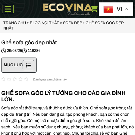
VI
TRANG CHỦ
»
BLOG NỘI THẤT
»
SOFA ĐẸP
»
GHẾ SOFA GÓC ĐẸP
NHẤT
Ghế sofa góc đẹp nhất
29/03/25
119284
MỤC LỤC
Đánh giá sản phẩm này
GHẾ SOFA GÓC LÝ TƯỞNG CHO CÁC GIA ĐÌNH
LỚN.
Sofa góc rất thời trang và thường được ưa thích. Ghế sofa góc trông rất
đẹp để trang trí. Nếu bạn đang cải tạo phòng khách, bạn có thể chọn
chỗ ngồi góc. Có một số nhược điểm góc ghế sofa. Khó khăn để làm
sạch. Nếu bạn muốn sử dụng chúng, phòng khách của bạn phải lớn, nó
không phù hợp với một căn chật hẹp. Chúng tôi chia sẻ với bạn Ghế