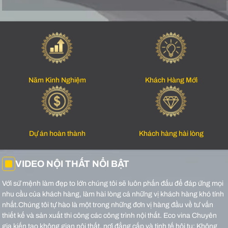
Năm Kinh Nghiệm
Khách Hàng Mới
Dự án hoàn thành
Khách hàng hài lòng
VIDEO NỘI THẤT NỔI BẬT
Với sứ mệnh làm đẹp to lớn chúng tôi sẽ luôn phấn đấu để đáp ứng mọi
nhu cầu của khách hàng, làm hài lòng cả những vị khách hàng khó tính
nhất.Chúng tôi tự hào là một trong những đơn vị hàng đầu về tư vấn
thiết kế và sản xuất thi công các công trình nội thất.
Eco vina Chuyên
gia kiến tạo không gian nội thất, nơi đẳng cấp và tinh tế hội tụ: Không