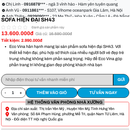
quận Bình Thạnh
Chị Linh -
0916878***
- ngã 3 vĩnh hảo - Hàm yên tuyên quang
Anh Vũ -
0911861***
- S107, Vihome oceanpark Gia Lâm, Hà Nội
Anh Thiện -
0929090***
- 23 Mẹ Thứ - Hòa Xuân - Cẩm Lệ - Đà Nẵng
SOFA HIỆN ĐẠI SH43
Chị Hoa -
0988068***
- 56 Nguyễn Khang, Cầu Giấy
Anh Việt -
0349582***
- Toà Moonlight An Lạc, Vân Canh Hoài Đức
Đánh giá sản phẩm này
Anh Hoàn -
0904186***
- 155 xẹc 48 xô viết Nghệ tĩnh phường 17
13.600.000đ
Giá cũ:
16.590.000đ
quận Bình Thạnh
Chị Linh -
0916878***
- ngã 3 vĩnh hảo - Hàm yên tuyên quang
Tiết kiệm: 2.990.000đ
Anh Vũ -
0911861***
- S107, Vihome oceanpark Gia Lâm, Hà Nội
Eco Vina hân hạnh mang lại sản phẩm sofa hiện đại SH43. Với
thiết kế hiện đại, phù hợp sở thích của nhiều người bởi vẻ đẹp trẻ
trung nhưng không kém phần sang trọng. Hãy để Eco Vina góp
phần trang trí không gian đẹp phòng khách nhà bạn
-
+
THÊM VÀO GIỎ
TƯ VẤN NGAY
HỆ THỐNG VĂN PHÒNG NHÀ XƯỞNG
Địa chỉ sản xuất: Thị trấn Yên Mỹ , Huyện Yên Mỹ, Tỉnh Hưng Yên
Văn phòng: Số 8A Phạm Hùng, phường Mễ Trì, quận Nam Từ Liêm, Hà
Nội - Đối diện TT Hội nghị Quốc gia