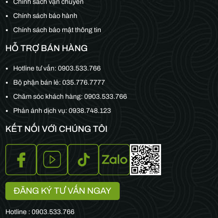
Chính sách vận chuyển
Chính sách bảo hành
Chính sách bảo mật thông tin
HỖ TRỢ BÁN HÀNG
Hotline tư vấn:
0903.533.766
Bộ phận bán lẻ:
035.776.7777
Chăm sóc khách hàng:
0903.533.766
Phản ánh dịch vụ: 0938.748.123
KẾT NỐI VỚI CHÚNG TÔI
ĐĂNG KÝ TƯ VẤN NGAY
Hotline : 0903.533.766