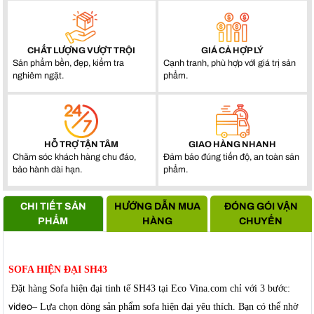
CHẤT LƯỢNG VƯỢT TRỘI
GIÁ CẢ HỢP LÝ
Sản phẩm bền, đẹp, kiểm tra
Cạnh tranh, phù hợp với giá trị sản
nghiêm ngặt.
phẩm.
HỖ TRỢ TẬN TÂM
GIAO HÀNG NHANH
Chăm sóc khách hàng chu đáo,
Đảm bảo đúng tiến độ, an toàn sản
bảo hành dài hạn.
phẩm.
CHI TIẾT SẢN
HƯỚNG DẪN MUA
ĐÓNG GÓI VẬN
PHẨM
HÀNG
CHUYỂN
SOFA HIỆN ĐẠI SH43
Đặt hàng Sofa hiện đại tinh tế SH43 tại Eco Vina.com chỉ với 3 bước:
video
– Lựa chọn dòng sản phẩm sofa hiện đại yêu thích. Bạn có thể nhờ