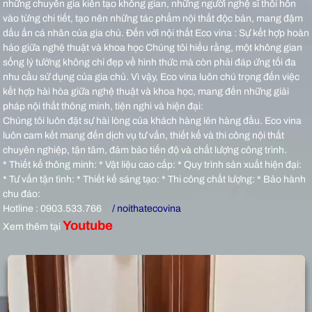
những chuyên gia kiến tạo không gian, những người nghệ sĩ thổi hồn
vào từng chi tiết, tạo nên những tác phẩm nội thất độc bản, mang đậm
dấu ấn cá nhân của gia chủ.
Đến với nội thất Eco vina : Sự kết hợp hoàn
hảo giữa nghệ thuật và khoa học Chúng tôi hiểu rằng, một không gian
sống lý tưởng không chỉ đẹp về hình thức mà còn phải đáp ứng tối đa
nhu cầu sử dụng của gia chủ. Vì vậy, Eco vina luôn chú trọng đến việc
kết hợp hài hòa giữa nghệ thuật và khoa học, mang đến những giải
pháp nội thất thông minh, tiện nghi và hiện đại:
Chúng tôi luôn đặt sự hài lòng của khách hàng lên hàng đầu. Eco vina
luôn cam kết mang đến dịch vụ tư vấn, thiết kế và thi công nội thất
chuyên nghiệp, tận tâm, đảm bảo tiến độ và chất lượng công trình.
* Thiết kế thông minh: * Vật liệu cao cấp: * Quy trình sản xuất hiện đại:
* Tư vấn tận tình: * Thiết kế sáng tạo: * Thi công chất lượng: * Bảo hành
chu đáo:
Hotline : 0903.533.766
/ noithatecovina
Youtube
Xem thêm tại