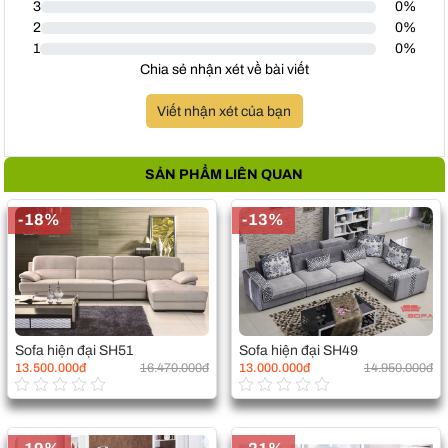
3
0%
2
0%
1
0%
Chia sẻ nhận xét về bài viết
Viết nhận xét của bạn
SẢN PHẨM LIÊN QUAN
-18%
-13%
Sofa hiện đại SH51
Sofa hiện đại SH49
13.500.000đ
16.470.000đ
13.000.000đ
14.950.000đ