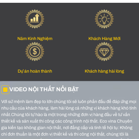
Năm Kinh Nghiệm
Khách Hàng Mới
Dự án hoàn thành
Khách hàng hài lòng
VIDEO NỘI THẤT NỔI BẬT
Với sứ mệnh làm đẹp to lớn chúng tôi sẽ luôn phấn đấu để đáp ứng mọi
nhu cầu của khách hàng, làm hài lòng cả những vị khách hàng khó tính
nhất.Chúng tôi tự hào là một trong những đơn vị hàng đầu về tư vấn
thiết kế và sản xuất thi công các công trình nội thất.
Eco vina Chuyên
gia kiến tạo không gian nội thất, nơi đẳng cấp và tinh tế hội tụ: Không
chỉ đơn thuần là một đơn vị thiết kế và thi công nội thất, chúng tôi là