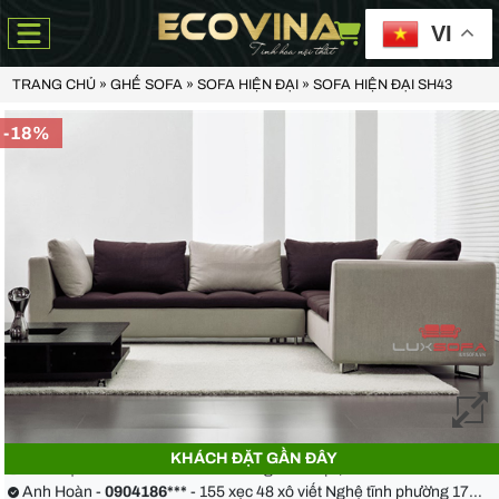
VI
TRANG CHỦ
»
GHẾ SOFA
»
SOFA HIỆN ĐẠI
»
SOFA HIỆN ĐẠI SH43
-18%
Anh Thiện -
0929090***
- 23 Mẹ Thứ - Hòa Xuân - Cẩm Lệ - Đà Nẵng
Chị Hoa -
0988068***
- 56 Nguyễn Khang, Cầu Giấy
KHÁCH ĐẶT GẦN ĐÂY
Anh Việt -
0349582***
- Toà Moonlight An Lạc, Vân Canh Hoài Đức
Anh Hoàn -
0904186***
- 155 xẹc 48 xô viết Nghệ tĩnh phường 17