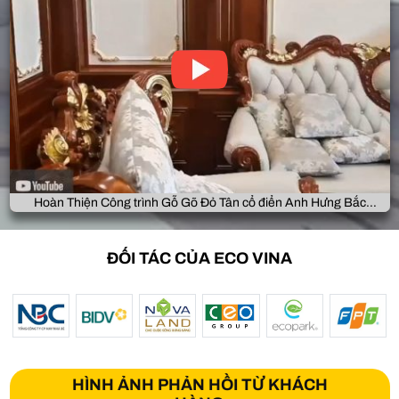
Hoàn Thiện Công trình Gỗ Gõ Đỏ Tân cổ điển Anh Hưng Bắc
Giang
ĐỐI TÁC CỦA ECO VINA
HÌNH ẢNH PHẢN HỒI TỪ KHÁCH