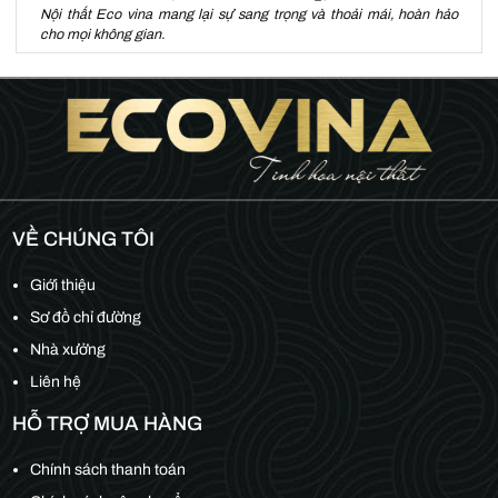
Nội thất Eco vina mang lại sự sang trọng và thoải mái, hoàn hảo
cho mọi không gian.
VỀ CHÚNG TÔI
Giới thiệu
Sơ đồ chỉ đường
Nhà xưởng
Liên hệ
HỖ TRỢ MUA HÀNG
Chính sách thanh toán