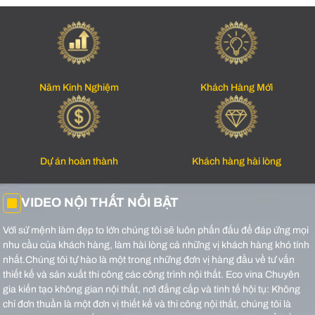
Năm Kinh Nghiệm
Khách Hàng Mới
Dự án hoàn thành
Khách hàng hài lòng
VIDEO NỘI THẤT NỔI BẬT
Với sứ mệnh làm đẹp to lớn chúng tôi sẽ luôn phấn đấu để đáp ứng mọi
nhu cầu của khách hàng, làm hài lòng cả những vị khách hàng khó tính
nhất.Chúng tôi tự hào là một trong những đơn vị hàng đầu về tư vấn
thiết kế và sản xuất thi công các công trình nội thất.
Eco vina Chuyên
gia kiến tạo không gian nội thất, nơi đẳng cấp và tinh tế hội tụ: Không
chỉ đơn thuần là một đơn vị thiết kế và thi công nội thất, chúng tôi là