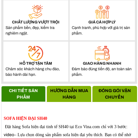
CHẤT LƯỢNG VƯỢT TRỘI
GIÁ CẢ HỢP LÝ
Sản phẩm bền, đẹp, kiểm tra
Cạnh tranh, phù hợp với giá trị sản
nghiêm ngặt.
phẩm.
HỖ TRỢ TẬN TÂM
GIAO HÀNG NHANH
Chăm sóc khách hàng chu đáo,
Đảm bảo đúng tiến độ, an toàn sản
bảo hành dài hạn.
phẩm.
CHI TIẾT SẢN
HƯỚNG DẪN MUA
ĐÓNG GÓI VẬN
PHẨM
HÀNG
CHUYỂN
SOFA HIỆN ĐẠI SH40
Đặt hàng Sofa hiện đại tinh tế SH40 tại Eco Vina.com chỉ với 3 bước:
video
– Lựa chọn dòng sản phẩm sofa hiện đại yêu thích. Bạn có thể nhờ