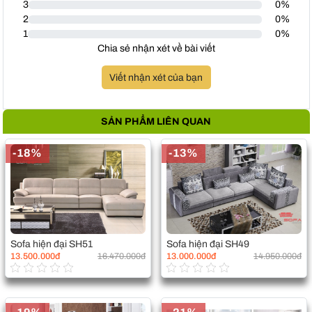
3
0%
2
0%
1
0%
Chia sẻ nhận xét về bài viết
Viết nhận xét của bạn
SẢN PHẨM LIÊN QUAN
-18%
-13%
Sofa hiện đại SH51
Sofa hiện đại SH49
13.500.000đ
16.470.000đ
13.000.000đ
14.950.000đ