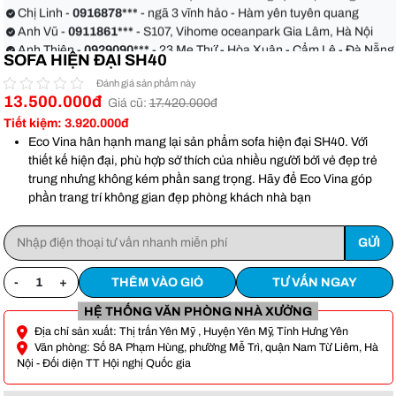
quận Bình Thạnh
Chị Linh -
0916878***
- ngã 3 vĩnh hảo - Hàm yên tuyên quang
Anh Vũ -
0911861***
- S107, Vihome oceanpark Gia Lâm, Hà Nội
Anh Thiện -
0929090***
- 23 Mẹ Thứ - Hòa Xuân - Cẩm Lệ - Đà Nẵng
SOFA HIỆN ĐẠI SH40
Chị Hoa -
0988068***
- 56 Nguyễn Khang, Cầu Giấy
Anh Việt -
0349582***
- Toà Moonlight An Lạc, Vân Canh Hoài Đức
Đánh giá sản phẩm này
13.500.000đ
Anh Hoàn -
0904186***
- 155 xẹc 48 xô viết Nghệ tĩnh phường 17
Giá cũ:
17.420.000đ
quận Bình Thạnh
Chị Linh -
0916878***
- ngã 3 vĩnh hảo - Hàm yên tuyên quang
Tiết kiệm: 3.920.000đ
Anh Vũ -
0911861***
- S107, Vihome oceanpark Gia Lâm, Hà Nội
Eco Vina hân hạnh mang lại sản phẩm sofa hiện đại SH40. Với
thiết kế hiện đại, phù hợp sở thích của nhiều người bởi vẻ đẹp trẻ
trung nhưng không kém phần sang trọng. Hãy để Eco Vina góp
phần trang trí không gian đẹp phòng khách nhà bạn
-
+
THÊM VÀO GIỎ
TƯ VẤN NGAY
HỆ THỐNG VĂN PHÒNG NHÀ XƯỞNG
Địa chỉ sản xuất: Thị trấn Yên Mỹ , Huyện Yên Mỹ, Tỉnh Hưng Yên
Văn phòng: Số 8A Phạm Hùng, phường Mễ Trì, quận Nam Từ Liêm, Hà
Nội - Đối diện TT Hội nghị Quốc gia