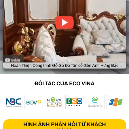
Hoàn Thiện Công trình Gỗ Gõ Đỏ Tân cổ điển Anh Hưng Bắc
Giang
ĐỐI TÁC CỦA ECO VINA
HÌNH ẢNH PHẢN HỒI TỪ KHÁCH