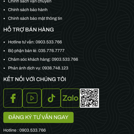
Chính sách vận chuyển
Chính sách bảo hành
Chính sách bảo mật thông tin
HỖ TRỢ BÁN HÀNG
Hotline tư vấn:
0903.533.766
Bộ phận bán lẻ:
035.776.7777
Chăm sóc khách hàng:
0903.533.766
Phản ánh dịch vụ: 0938.748.123
KẾT NỐI VỚI CHÚNG TÔI
ĐĂNG KÝ TƯ VẤN NGAY
Hotline : 0903.533.766