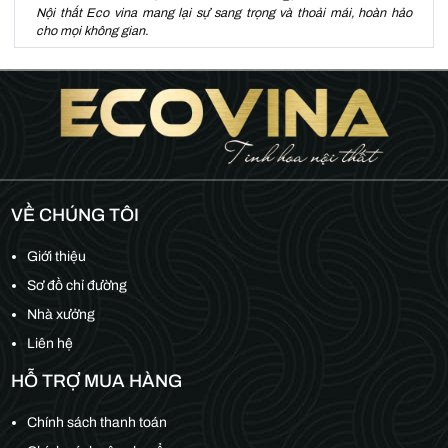
Nội thất Eco vina mang lại sự sang trọng và thoải mái, hoàn hảo
cho mọi không gian.
VỀ CHÚNG TÔI
Giới thiệu
Sơ đồ chỉ đường
Nhà xưởng
Liên hệ
HỖ TRỢ MUA HÀNG
Chính sách thanh toán