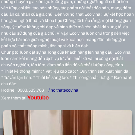
những chuyên gia kiến tạo không gian, những người nghệ sĩ thổi hồn
vào từng chi tiết, tạo nên những tác phẩm nội thất độc bản, mang đậm
dấu ấn cá nhân của gia chủ.
Đến với nội thất Eco vina : Sự kết hợp hoàn
hảo giữa nghệ thuật và khoa học Chúng tôi hiểu rằng, một không gian
sống lý tưởng không chỉ đẹp về hình thức mà còn phải đáp ứng tối đa
nhu cầu sử dụng của gia chủ. Vì vậy, Eco vina luôn chú trọng đến việc
kết hợp hài hòa giữa nghệ thuật và khoa học, mang đến những giải
pháp nội thất thông minh, tiện nghi và hiện đại:
Chúng tôi luôn đặt sự hài lòng của khách hàng lên hàng đầu. Eco vina
luôn cam kết mang đến dịch vụ tư vấn, thiết kế và thi công nội thất
chuyên nghiệp, tận tâm, đảm bảo tiến độ và chất lượng công trình.
* Thiết kế thông minh: * Vật liệu cao cấp: * Quy trình sản xuất hiện đại:
* Tư vấn tận tình: * Thiết kế sáng tạo: * Thi công chất lượng: * Bảo hành
chu đáo:
Hotline : 0903.533.766
/ noithatecovina
Youtube
Xem thêm tại