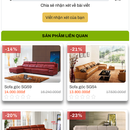
Chia sẻ nhận xét về bài viết
Viết nhận xét của bạn
SẢN PHẨM LIÊN QUAN
-14%
-21%
Sofa góc SG59
Sofa góc SG54
14.000.000đ
16.240.000đ
13.800.000đ
17.530.000đ
-20%
-23%