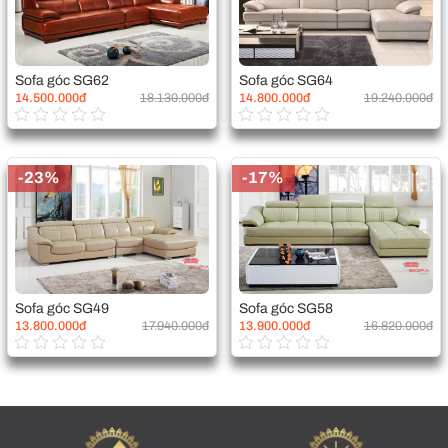
Sofa góc SG62
Sofa góc SG64
14.500.000đ
18.130.000đ
14.800.000đ
19.240.000đ
-23%
-17%
Sofa góc SG49
Sofa góc SG58
13.800.000đ
17.940.000đ
13.900.000đ
16.820.000đ