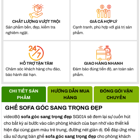
CHẤT LƯỢNG VƯỢT TRỘI
GIÁ CẢ HỢP LÝ
Sản phẩm bền, đẹp, kiểm tra
Cạnh tranh, phù hợp với giá trị sản
nghiêm ngặt.
phẩm.
HỖ TRỢ TẬN TÂM
GIAO HÀNG NHANH
Chăm sóc khách hàng chu đáo,
Đảm bảo đúng tiến độ, an toàn sản
bảo hành dài hạn.
phẩm.
CHI TIẾT SẢN
HƯỚNG DẪN MUA
ĐÓNG GÓI VẬN
PHẨM
HÀNG
CHUYỂN
GHẾ SOFA GÓC SANG TRỌNG ĐẸP
videoBộ
sofa góc sang trọng đẹp
SG014 sẽ đem lại sự cuốn hút
cho bất kỳ ai bước vào căn phòng khách của bạn nhờ vào thiết kế
hiện đại cùng gam màu trẻ trung, đường nét giản dị. Để đáp ứng nhu
cầu sử dụng bàn ghế
sofa góc sang trọng đẹp
cho phòng khách