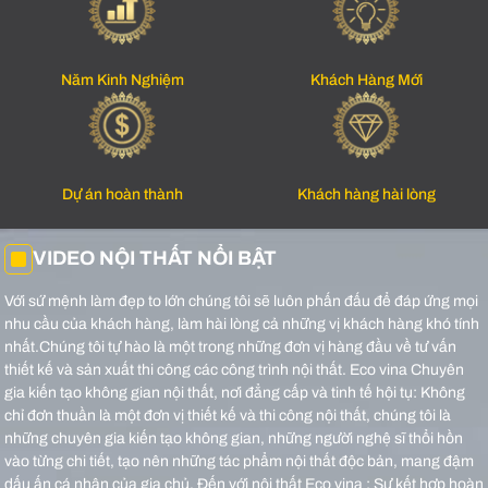
Năm Kinh Nghiệm
Khách Hàng Mới
Dự án hoàn thành
Khách hàng hài lòng
VIDEO NỘI THẤT NỔI BẬT
Với sứ mệnh làm đẹp to lớn chúng tôi sẽ luôn phấn đấu để đáp ứng mọi
nhu cầu của khách hàng, làm hài lòng cả những vị khách hàng khó tính
nhất.Chúng tôi tự hào là một trong những đơn vị hàng đầu về tư vấn
thiết kế và sản xuất thi công các công trình nội thất.
Eco vina Chuyên
gia kiến tạo không gian nội thất, nơi đẳng cấp và tinh tế hội tụ: Không
chỉ đơn thuần là một đơn vị thiết kế và thi công nội thất, chúng tôi là
những chuyên gia kiến tạo không gian, những người nghệ sĩ thổi hồn
vào từng chi tiết, tạo nên những tác phẩm nội thất độc bản, mang đậm
dấu ấn cá nhân của gia chủ.
Đến với nội thất Eco vina : Sự kết hợp hoàn