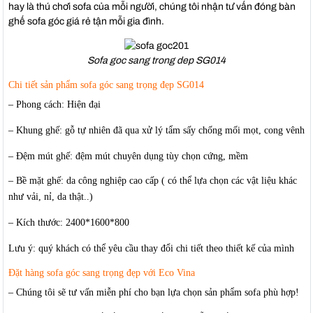
hay là thú chơi sofa của mỗi người, chúng tôi nhận tư vấn đóng bàn
ghế sofa góc giá rẻ tận mỗi gia đình.
Sofa goc sang trong dep SG014
Chi tiết sản phẩm sofa góc sang trọng đẹp SG014
– Phong cách: Hiện đại
– Khung ghế: gỗ tự nhiên đã qua xử lý tẩm sấy chống mối mọt, cong vênh
– Đệm mút ghế: đệm mút chuyên dụng tùy chọn cứng, mềm
– Bề mặt ghế: da công nghiệp cao cấp ( có thể lựa chọn các vật liệu khác
như vải, nỉ, da thật..)
– Kích thước: 2400*1600*800
Lưu ý: quý khách có thể yêu cầu thay đổi chi tiết theo thiết kế của mình
Đặt hàng
sofa góc sang trọng đẹp
với Eco Vina
– Chúng tôi sẽ tư vấn miễn phí cho bạn lựa chọn sản phẩm sofa phù hợp!