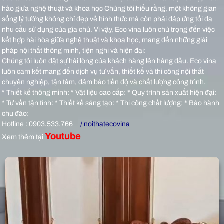
hảo giữa nghệ thuật và khoa học Chúng tôi hiểu rằng, một không gian
sống lý tưởng không chỉ đẹp về hình thức mà còn phải đáp ứng tối đa
nhu cầu sử dụng của gia chủ. Vì vậy, Eco vina luôn chú trọng đến việc
kết hợp hài hòa giữa nghệ thuật và khoa học, mang đến những giải
pháp nội thất thông minh, tiện nghi và hiện đại:
Chúng tôi luôn đặt sự hài lòng của khách hàng lên hàng đầu. Eco vina
luôn cam kết mang đến dịch vụ tư vấn, thiết kế và thi công nội thất
chuyên nghiệp, tận tâm, đảm bảo tiến độ và chất lượng công trình.
* Thiết kế thông minh: * Vật liệu cao cấp: * Quy trình sản xuất hiện đại:
* Tư vấn tận tình: * Thiết kế sáng tạo: * Thi công chất lượng: * Bảo hành
chu đáo:
Hotline : 0903.533.766
/ noithatecovina
Youtube
Xem thêm tại