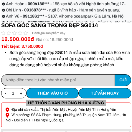
Anh Hoàn -
0904186***
- 155 xẹc 48 xô viết Nghệ tĩnh phường 17
quận Bình Thạnh
Chị Linh -
0916878***
- ngã 3 vĩnh hảo - Hàm yên tuyên quang
Anh Vũ -
0911861***
- S107, Vihome oceanpark Gia Lâm, Hà Nội
Anh Thiện -
0929090***
- 23 Mẹ Thứ - Hòa Xuân - Cẩm Lệ - Đà Nẵng
SOFA GÓC SANG TRỌNG ĐẸP SG014
Chị Hoa -
0988068***
- 56 Nguyễn Khang, Cầu Giấy
Anh Việt -
0349582***
- Toà Moonlight An Lạc, Vân Canh Hoài Đức
Đánh giá sản phẩm này
12.500.000đ
Anh Hoàn -
0904186***
- 155 xẹc 48 xô viết Nghệ tĩnh phường 17
Giá cũ:
16.250.000đ
quận Bình Thạnh
Chị Linh -
0916878***
- ngã 3 vĩnh hảo - Hàm yên tuyên quang
Tiết kiệm: 3.750.000đ
Anh Vũ -
0911861***
- S107, Vihome oceanpark Gia Lâm, Hà Nội
Sofa góc sang trọng đẹp SG014 là mẫu sofa hiện đại của Eco Vina
cung cấp với chất liệu cao cấp nhập ngoại, nhiều mẫu mã, kiểu
dáng đa dạng phù hợp với nhiều không gian phòng khách
-
+
THÊM VÀO GIỎ
TƯ VẤN NGAY
HỆ THỐNG VĂN PHÒNG NHÀ XƯỞNG
Địa chỉ sản xuất: Thị trấn Yên Mỹ , Huyện Yên Mỹ, Tỉnh Hưng Yên
Văn phòng: Số 8A Phạm Hùng, phường Mễ Trì, quận Nam Từ Liêm, Hà
Nội - Đối diện TT Hội nghị Quốc gia