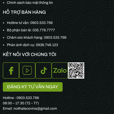
Chính sách bảo mật thông tin
HỖ TRỢ BÁN HÀNG
Hotline tư vấn:
0903.533.766
Bộ phận bán lẻ:
035.776.7777
Chăm sóc khách hàng:
0903.533.766
Phản ánh dịch vụ: 0938.748.123
KẾT NỐI VỚI CHÚNG TÔI
ĐĂNG KÝ TƯ VẤN NGAY
Hotline : 0903.533.766
08:00 – 17:30 (T2 – T7)
Email: noithatecovina@gmail.com