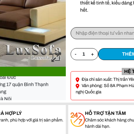
thiết kế tinh tế, kiểu dán
hết.
-
+
THÊM
- Đà Nẵng
Hoài Đức
HỆ 
ường 17 quận Bình Thạnh
Địa chỉ sản xuất: Thị trấn 
quang
Văn phòng: Số 8A Phạm Hùng
Hà Nội
nghị Quốc gia
- Đà Nẵng
CẢ HỢP LÝ
HỖ TRỢ TẬN TÂM
Hoài Đức
ranh, phù hợp với giá trị sản phẩm.
Chăm sóc khách hàng chu
ường 17 quận Bình Thạnh
hành dài hạn.
quang