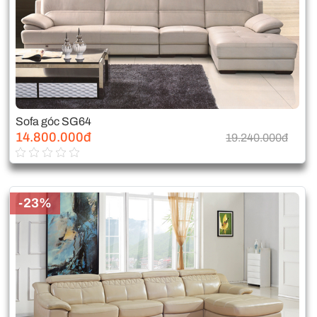
Sofa góc SG64
14.800.000đ
19.240.000đ
-23%