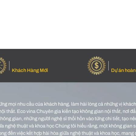
Khách Hàng Mới
Dự án hoàn
ứng mọi nhu cầu của khách hàng, làm hài lòng cả những vị khách 
nội thất.
Eco vina Chuyên gia kiến tạo không gian nội thất, nơi đẳn
o không gian, những người nghệ sĩ thổi hồn vào từng chi tiết, tạ
iữa nghệ thuật và khoa học Chúng tôi hiểu rằng, một không gian 
rọng đến việc kết hợp hài hòa giữa nghệ thuật và khoa học, mang 