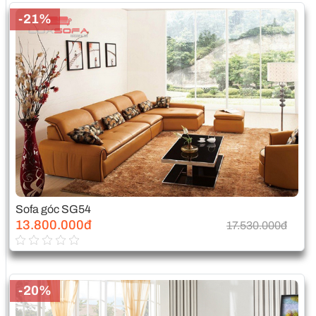
-21%
Sofa góc SG54
13.800.000đ
17.530.000đ
-20%