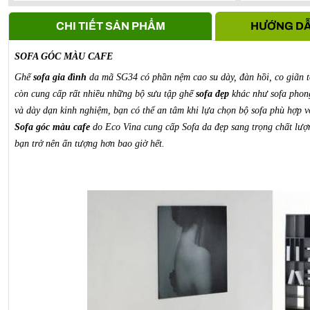
Anh Vũ -
0911861***
- S107, Vihome oceanpark Gia Lâm, 
CHI TIẾT SẢN PHẨM
HƯỚNG DẪ
SOFA GÓC MÀU CAFE
Ghế
sofa gia đình
da mã SG34 có phần nệm cao su dày, đàn hồi, co giãn tố
còn cung cấp rất nhiều những bộ sưu tập ghế
sofa đẹp
khác như sofa phong
và dày dạn kinh nghiệm, bạn có thể an tâm khi lựa chọn bộ sofa phù hợp vớ
Sofa góc màu cafe
do Eco Vina cung c
ấp Sofa da đẹp sang trọng chất lượ
bạn trở nên ấn tượng hơn bao giờ hết.