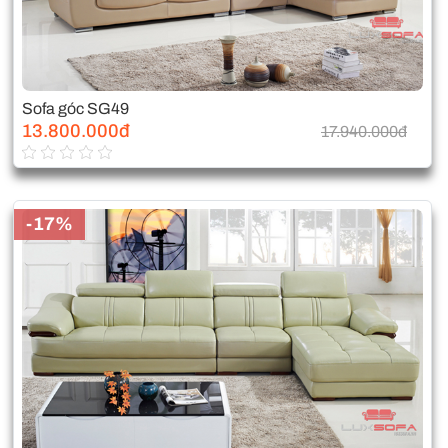
Sofa góc SG49
13.800.000đ
17.940.000đ
-17%