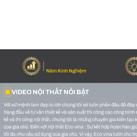
Năm Kinh Nghiệm
VIDEO NỘI THẤT NỔI BẬT
Với sứ mệnh làm đẹp to lớn chúng tôi sẽ luôn phấn đấu để đáp 
hàng đầu về tư vấn thiết kế và sản xuất thi công các công trình 
kế và thi công nội thất, chúng tôi là những chuyên gia kiến tạ
của gia chủ.
Đến với nội thất Eco vina : Sự kết hợp hoàn hảo g
tối đa nhu cầu sử dụng của gia chủ. Vì vậy, Eco vina luôn chú t