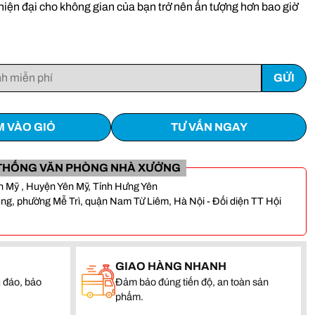
g hiện đại cho không gian của bạn trở nên ấn tượng hơn bao giờ
 VÀO GIỎ
TƯ VẤN NGAY
THỐNG VĂN PHÒNG NHÀ XƯỞNG
Yên Mỹ , Huyện Yên Mỹ, Tỉnh Hưng Yên
, phường Mễ Trì, quận Nam Từ Liêm, Hà Nội - Đối diện TT Hội
GIAO HÀNG NHANH
 đáo, bảo
Đảm bảo đúng tiến độ, an toàn sản
phẩm.