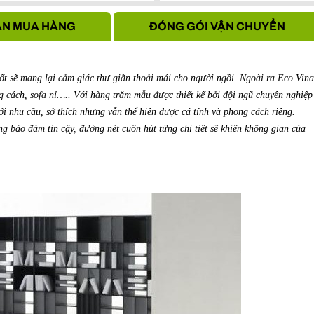
Hà Nội
N MUA HÀNG
ĐÓNG GÓI VẬN CHUYỂN
t sẽ mang lại cảm giác thư giãn thoải mái cho người ngồi. Ngoài ra Eco Vina
 cách, sofa nỉ….. Với hàng trăm mẫu được thiết kế bởi đội ngũ chuyên nghiệp
i nhu cầu, sở thích nhưng vẫn thể hiện được cá tính và phong cách riêng.
ng bảo đảm tin cậy, đường nét cuốn hút từng chi tiết sẽ khiến không gian của