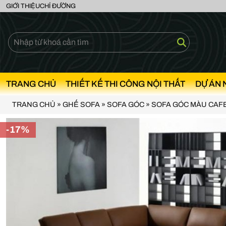
GIỚI THIỆU
CHỈ ĐƯỜNG
TRANG CHỦ
THIẾT KẾ THI CÔNG NỘI THẤT
DỰ ÁN 
TRANG CHỦ
»
GHẾ SOFA
»
SOFA GÓC
»
SOFA GÓC MÀU CAF
-17%