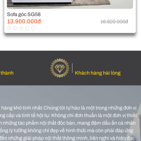
Sofa góc SG58
13.900.000đ
16.820.000đ
 thành
Khách hàng hài lòng
hàng khó tính nhất.Chúng tôi tự hào là một trong những đơn vị
g cấp và tinh tế hội tụ: Không chỉ đơn thuần là một đơn vị thiết
o nên những tác phẩm nội thất độc bản, mang đậm dấu ấn cá nhân
sống lý tưởng không chỉ đẹp về hình thức mà còn phải đáp ứng
đến những giải pháp nội thất thông minh, tiện nghi và hiện đại: