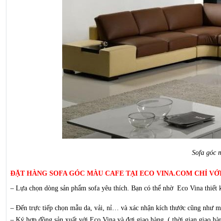
Sofa góc 
ĐẶT HÀNG SOFA GÓC MÀU CAFE TẠI ECO VINA.COM CHỈ VỚI
– Lựa chọn dòng sản phẩm sofa yêu thích. Bạn có thể nhờ Eco Vina thiết k
– Đến trực tiếp chọn mẫu da, vải, nỉ… và xác nhận kích thước cũng như m
– Ký hợp đồng sản xuất với Eco Vina và đợi giao hàng. ( thời gian giao hà