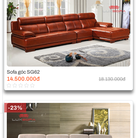
Sofa góc SG62
14.500.000đ
18.130.000đ
-23%