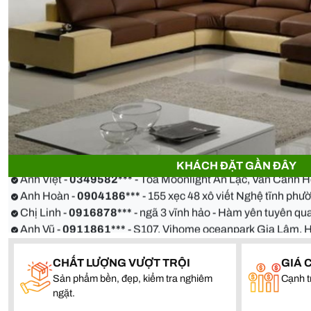
Anh Thiện -
0929090***
- 23 Mẹ Thứ - Hòa Xuân - Cẩm Lệ 
Chị Hoa -
0988068***
- 56 Nguyễn Khang, Cầu Giấy
Anh Việt -
0349582***
- Toà Moonlight An Lạc, Vân Canh 
KHÁCH ĐẶT GẦN ĐÂY
Anh Hoàn -
0904186***
- 155 xẹc 48 xô viết Nghệ tĩnh ph
Chị Linh -
0916878***
- ngã 3 vĩnh hảo - Hàm yên tuyên 
Anh Vũ -
0911861***
- S107, Vihome oceanpark Gia Lâm, 
Anh Thiện -
0929090***
- 23 Mẹ Thứ - Hòa Xuân - Cẩm Lệ 
Chị Hoa -
0988068***
- 56 Nguyễn Khang, Cầu Giấy
CHẤT LƯỢNG VƯỢT TRỘI
GIÁ 
Anh Việt -
0349582***
- Toà Moonlight An Lạc, Vân Canh 
Sản phẩm bền, đẹp, kiểm tra nghiêm
Cạnh t
Anh Hoàn -
0904186***
- 155 xẹc 48 xô viết Nghệ tĩnh ph
ngặt.
Chị Linh -
0916878***
- ngã 3 vĩnh hảo - Hàm yên tuyên 