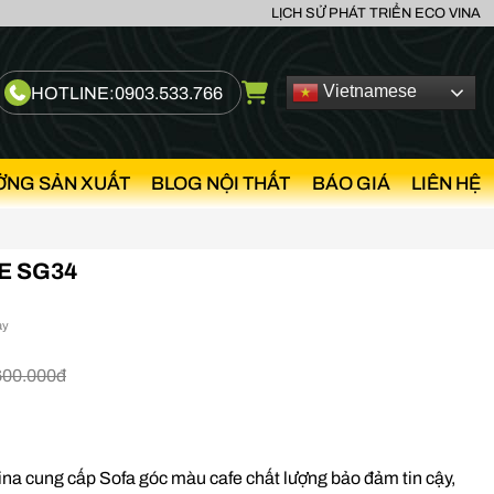
LỊCH SỬ PHÁT TRIỂN ECO VINA
Vietnamese
HOTLINE:
0903.533.766
ỞNG SẢN XUẤT
BLOG NỘI THẤT
BÁO GIÁ
LIÊN HỆ
E SG34
ày
600.000đ
ina cung cấp Sofa góc màu cafe chất lượng bảo đảm tin cậy,