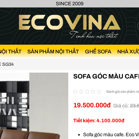
SINCE 2009
NỘI THẤT
SẢN PHẨM NỘI THẤT
GHẾ SOFA
NHÀ XƯ
E SG34
SOFA GÓC MÀU CAF
Đánh giá sản phẩm n
19.500.000đ
Giá cũ:
23.
Tiết kiệm: 4.100.000đ
Sofa góc màu cafe. Eco V