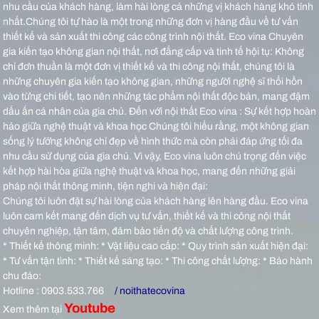
nhu cầu của khách hàng, làm hài lòng cả những vị khách hàng khó tính
nhất.Chúng tôi tự hào là một trong những đơn vị hàng đầu về tư vấn
thiết kế và sản xuất thi công các công trình nội thất.
Eco vina Chuyên
gia kiến tạo không gian nội thất, nơi đẳng cấp và tinh tế hội tụ: Không
chỉ đơn thuần là một đơn vị thiết kế và thi công nội thất, chúng tôi là
những chuyên gia kiến tạo không gian, những người nghệ sĩ thổi hồn
vào từng chi tiết, tạo nên những tác phẩm nội thất độc bản, mang đậm
dấu ấn cá nhân của gia chủ.
Đến với nội thất Eco vina : Sự kết hợp hoàn
hảo giữa nghệ thuật và khoa học Chúng tôi hiểu rằng, một không gian
sống lý tưởng không chỉ đẹp về hình thức mà còn phải đáp ứng tối đa
nhu cầu sử dụng của gia chủ. Vì vậy, Eco vina luôn chú trọng đến việc
kết hợp hài hòa giữa nghệ thuật và khoa học, mang đến những giải
pháp nội thất thông minh, tiện nghi và hiện đại:
Chúng tôi luôn đặt sự hài lòng của khách hàng lên hàng đầu. Eco vina
luôn cam kết mang đến dịch vụ tư vấn, thiết kế và thi công nội thất
chuyên nghiệp, tận tâm, đảm bảo tiến độ và chất lượng công trình.
* Thiết kế thông minh: * Vật liệu cao cấp: * Quy trình sản xuất hiện đại:
* Tư vấn tận tình: * Thiết kế sáng tạo: * Thi công chất lượng: * Bảo hành
chu đáo:
Hotline : 0903.533.766
/ noithatecovina
Youtube
Xem thêm tại