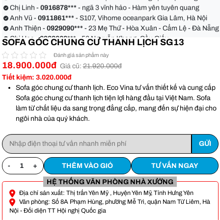
quận Bình Thạnh
Chị Linh -
0916878***
- ngã 3 vĩnh hảo - Hàm yên tuyên quang
Anh Vũ -
0911861***
- S107, Vihome oceanpark Gia Lâm, Hà Nội
Anh Thiện -
0929090***
- 23 Mẹ Thứ - Hòa Xuân - Cẩm Lệ - Đà Nẵng
Chị Hoa -
0988068***
- 56 Nguyễn Khang, Cầu Giấy
SOFA GÓC CHUNG CƯ THANH LỊCH SG13
Anh Việt -
0349582***
- Toà Moonlight An Lạc, Vân Canh Hoài Đức
Anh Hoàn -
0904186***
- 155 xẹc 48 xô viết Nghệ tĩnh phường 17
Đánh giá sản phẩm này
18.900.000đ
quận Bình Thạnh
Chị Linh -
0916878***
- ngã 3 vĩnh hảo - Hàm yên tuyên quang
Giá cũ:
21.920.000đ
Anh Vũ -
0911861***
- S107, Vihome oceanpark Gia Lâm, Hà Nội
Tiết kiệm: 3.020.000đ
Sofa góc chung cư thanh lịch. Eco Vina tư vấn thiết kế và cung cấp
Sofa góc chung cư thanh lịch tiện lợi hàng đầu tại Việt Nam. Sofa
làm từ chất liệu da sang trọng đẳng cấp, mang đến sự hiện đại cho
ngôi nhà của quý khách.
-
+
THÊM VÀO GIỎ
TƯ VẤN NGAY
HỆ THỐNG VĂN PHÒNG NHÀ XƯỞNG
Địa chỉ sản xuất: Thị trấn Yên Mỹ , Huyện Yên Mỹ, Tỉnh Hưng Yên
Văn phòng: Số 8A Phạm Hùng, phường Mễ Trì, quận Nam Từ Liêm, Hà
Nội - Đối diện TT Hội nghị Quốc gia