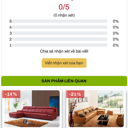
0/5
(
0
nhận xét)
5
0%
4
0%
3
0%
2
0%
1
0%
Chia sẻ nhận xét về bài viết
Viết nhận xét của bạn
SẢN PHẨM LIÊN QUAN
-14%
-21%