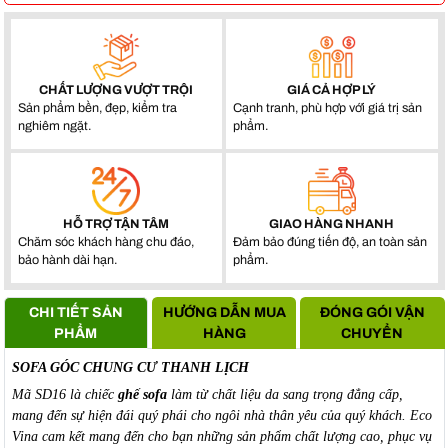
CHẤT LƯỢNG VƯỢT TRỘI
GIÁ CẢ HỢP LÝ
Sản phẩm bền, đẹp, kiểm tra
Cạnh tranh, phù hợp với giá trị sản
nghiêm ngặt.
phẩm.
HỖ TRỢ TẬN TÂM
GIAO HÀNG NHANH
Chăm sóc khách hàng chu đáo,
Đảm bảo đúng tiến độ, an toàn sản
bảo hành dài hạn.
phẩm.
CHI TIẾT SẢN
HƯỚNG DẪN MUA
ĐÓNG GÓI VẬN
PHẨM
HÀNG
CHUYỂN
SOFA GÓC CHUNG CƯ THANH LỊCH
Mã SD16 là chiếc
ghế sofa
làm từ chất liệu da sang trọng đẳng cấp,
mang đến sự hiện đái quý phái cho ngôi nhà thân yêu của quý khách. Eco
Vina cam kết mang đến cho bạn những sản phẩm chất lượng cao, phục vụ