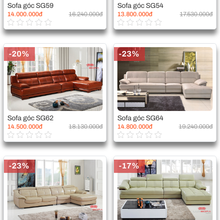
Sofa góc SG59
Sofa góc SG54
14.000.000đ
16.240.000đ
13.800.000đ
17.530.000đ
-20%
-23%
Sofa góc SG62
Sofa góc SG64
14.500.000đ
18.130.000đ
14.800.000đ
19.240.000đ
-23%
-17%