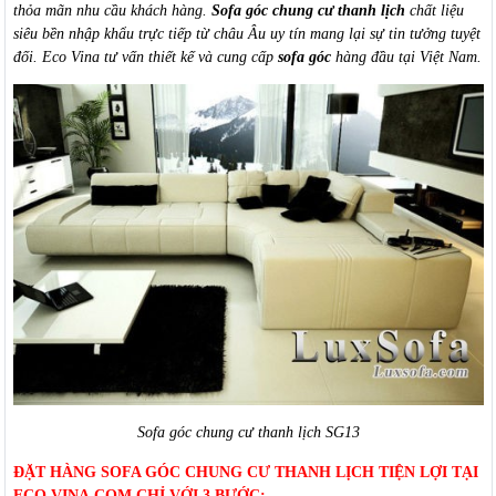
thỏa mãn nhu cầu khách hàng.
Sofa góc chung cư thanh lịch
chất liệu
siêu bền nhập khẩu trực tiếp từ châu Âu uy tín mang lại sự tin tưởng tuyệt
đối. Eco Vina tư vấn thiết kế và cung cấp
sofa góc
hàng đầu tại Việt Nam.
Sofa góc chung cư thanh lịch SG13
ĐẶT HÀNG SOFA GÓC CHUNG CƯ THANH LỊCH TIỆN LỢI TẠI
ECO VINA.COM CHỈ VỚI 3 BƯỚC: