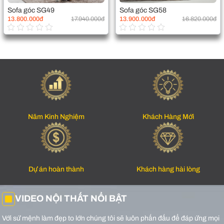
Sofa góc SG49
Sofa góc SG58
13.800.000đ
17.940.000đ
13.900.000đ
16.820.000đ
Năm Kinh Nghiệm
Khách Hàng Mới
Dự án hoàn thành
Khách hàng hài lòng
VIDEO NỘI THẤT NỔI BẬT
Với sứ mệnh làm đẹp to lớn chúng tôi sẽ luôn phấn đấu để đáp ứng mọi