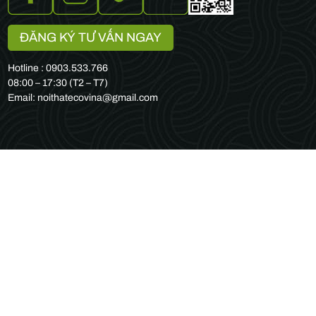
ĐĂNG KÝ TƯ VẤN NGAY
Hotline : 0903.533.766
08:00 – 17:30 (T2 – T7)
Email: noithatecovina@gmail.com