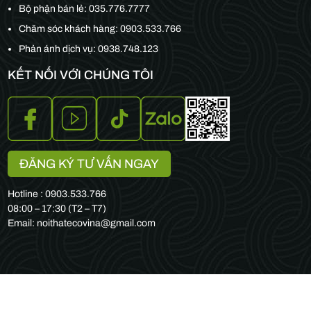
Bộ phận bán lẻ:
035.776.7777
Chăm sóc khách hàng:
0903.533.766
Phản ánh dịch vụ: 0938.748.123
KẾT NỐI VỚI CHÚNG TÔI
ĐĂNG KÝ TƯ VẤN NGAY
Hotline : 0903.533.766
08:00 – 17:30 (T2 – T7)
Email: noithatecovina@gmail.com