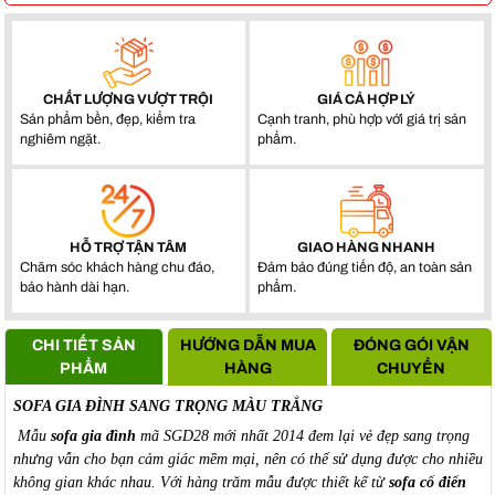
CHẤT LƯỢNG VƯỢT TRỘI
GIÁ CẢ HỢP LÝ
Sản phẩm bền, đẹp, kiểm tra
Cạnh tranh, phù hợp với giá trị sản
nghiêm ngặt.
phẩm.
HỖ TRỢ TẬN TÂM
GIAO HÀNG NHANH
Chăm sóc khách hàng chu đáo,
Đảm bảo đúng tiến độ, an toàn sản
bảo hành dài hạn.
phẩm.
CHI TIẾT SẢN
HƯỚNG DẪN MUA
ĐÓNG GÓI VẬN
PHẨM
HÀNG
CHUYỂN
SOFA GIA ĐÌNH SANG TRỌNG MÀU TRẮNG
Mẫu
sofa gia đình
mã SGD28 mới nhất 2014 đem lại vẻ đẹp sang trọng
nhưng vẫn cho bạn cảm giác mềm mại, nên có thể sử dụng được cho nhiều
không gian khác nhau. Với hàng trăm mẫu được thiết kế từ
sofa cổ điển