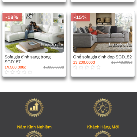
-18%
-15%
Sofa gia đình sang trọng
Ghế sofa gia đình đẹp SGD152
SGD157
13.200.000đ
15.440.000đ
14.500.000đ
17.690.000đ
Năm Kinh Nghiệm
Khách Hàng Mới