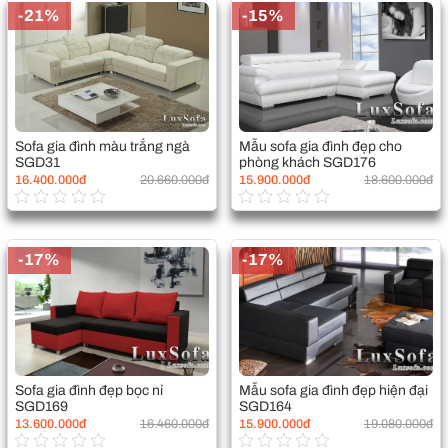
-21%
-15%
Sofa gia đình màu trắng ngà
Mẫu sofa gia đình đẹp cho
SGD31
phòng khách SGD176
16.400.000đ
20.660.000đ
15.900.000đ
18.600.000đ
-17%
-17%
Sofa gia đình đẹp bọc nỉ
Mẫu sofa gia đình đẹp hiện đại
SGD169
SGD164
13.600.000đ
16.460.000đ
15.900.000đ
19.080.000đ