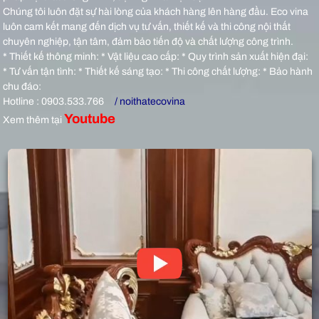
Chúng tôi luôn đặt sự hài lòng của khách hàng lên hàng đầu. Eco vina
luôn cam kết mang đến dịch vụ tư vấn, thiết kế và thi công nội thất
chuyên nghiệp, tận tâm, đảm bảo tiến độ và chất lượng công trình.
* Thiết kế thông minh: * Vật liệu cao cấp: * Quy trình sản xuất hiện đại:
* Tư vấn tận tình: * Thiết kế sáng tạo: * Thi công chất lượng: * Bảo hành
chu đáo:
Hotline : 0903.533.766
/ noithatecovina
Youtube
Xem thêm tại