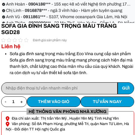
Anh Hoàn -
0904186***
- 155 xẹc 48 xô viết Nghệ tĩnh phường 17
quận Bình Thạnh
Chị Linh -
0916878***
- ngã 3 vĩnh hảo - Hàm yên tuyên quang
Anh Vũ -
0911861***
- S107, Vihome oceanpark Gia Lâm, Hà Nội
Anh Thiện -
0929090***
- 23 Mẹ Thứ - Hòa Xuân - Cẩm Lệ - Đà Nẵng
SOFA GIA ĐÌNH SANG TRỌNG MÀU TRẮNG
Chị Hoa -
0988068***
- 56 Nguyễn Khang, Cầu Giấy
SGD28
Anh Việt -
0349582***
- Toà Moonlight An Lạc, Vân Canh Hoài Đức
Anh Hoàn -
0904186***
- 155 xẹc 48 xô viết Nghệ tĩnh phường 17
Đánh giá sản phẩm này
Liên hệ
quận Bình Thạnh
Chị Linh -
0916878***
- ngã 3 vĩnh hảo - Hàm yên tuyên quang
Anh Vũ -
0911861***
- S107, Vihome oceanpark Gia Lâm, Hà Nội
Sofa gia đình sang trọng màu trắng.Eco Vina cung cấp sản phẩm
Sofa gia đình sang trọng màu trắng mang phong cách hiện đại mà
thanh lịch, chất lượng cao thỏa mãn nhu cầu của quý khách. Ngoài
ra còn dịch vụ tư vấn thiết kế sofa tận tình.
-
+
THÊM VÀO GIỎ
TƯ VẤN NGAY
HỆ THỐNG VĂN PHÒNG NHÀ XƯỞNG
Địa chỉ sản xuất: Thị trấn Yên Mỹ , Huyện Yên Mỹ, Tỉnh Hưng Yên
Văn phòng: Số 8A Phạm Hùng, phường Mễ Trì, quận Nam Từ Liêm, Hà
Nội - Đối diện TT Hội nghị Quốc gia