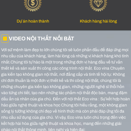
Dự án hoàn thành
Khách hàng hài lòng
VIDEO NỘI THẤT NỔI BẬT
Với sứ mệnh làm đẹp to lớn chúng tôi sẽ luôn phấn đấu để đáp ứng mọi
nhu cầu của khách hàng, làm hài lòng cả những vị khách hàng khó tính
nhất.Chúng tôi tự hào là một trong những đơn vị hàng đầu về tư vấn
thiết kế và sản xuất thi công các công trình nội thất.
Eco vina Chuyên
gia kiến tạo không gian nội thất, nơi đẳng cấp và tinh tế hội tụ: Không
chỉ đơn thuần là một đơn vị thiết kế và thi công nội thất, chúng tôi là
những chuyên gia kiến tạo không gian, những người nghệ sĩ thổi hồn
vào từng chi tiết, tạo nên những tác phẩm nội thất độc bản, mang đậm
dấu ấn cá nhân của gia chủ.
Đến với nội thất Eco vina : Sự kết hợp hoàn
hảo giữa nghệ thuật và khoa học Chúng tôi hiểu rằng, một không gian
sống lý tưởng không chỉ đẹp về hình thức mà còn phải đáp ứng tối đa
nhu cầu sử dụng của gia chủ. Vì vậy, Eco vina luôn chú trọng đến việc
kết hợp hài hòa giữa nghệ thuật và khoa học, mang đến những giải
pháp nội thất thông minh, tiện nghi và hiện đại: