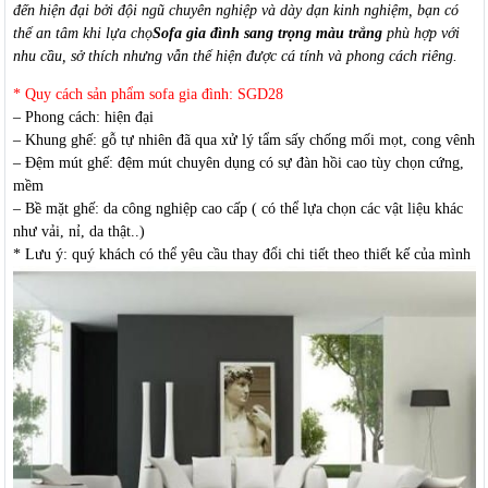
đến hiện đại bởi đội ngũ chuyên nghiệp và dày dạn kinh nghiệm, bạn có
thể an tâm khi lựa chọ
Sofa gia đình sang trọng màu trắng
phù hợp với
nhu cầu, sở thích nhưng vẫn thể hiện được cá tính và phong cách riêng.
* Quy cách sản phẩm sofa gia đình: SGD28
– Phong cách: hiện đại
– Khung ghế: gỗ tự nhiên đã qua xử lý tẩm sấy chống mối mọt, cong vênh
– Đệm mút ghế: đệm mút chuyên dụng có sự đàn hồi cao tùy chọn cứng,
mềm
– Bề mặt ghế: da công nghiệp cao cấp ( có thể lựa chọn các vật liệu khác
như vải, nỉ, da thật..)
* Lưu ý: quý khách có thể yêu cầu thay đổi chi tiết theo thiết kế của mình