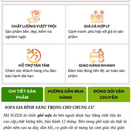
CHẤT LƯỢNG VƯỢT TRỘI
GIÁ CẢ HỢP LÝ
Sản phẩm bền, đẹp, kiểm tra
Cạnh tranh, phù hợp với giá trị sản
nghiêm ngặt.
phẩm.
HỖ TRỢ TẬN TÂM
GIAO HÀNG NHANH
Chăm sóc khách hàng chu đáo,
Đảm bảo đúng tiến độ, an toàn sản
bảo hành dài hạn.
phẩm.
CHI TIẾT SẢN
HƯỚNG DẪN MUA
ĐÓNG GÓI VẬN
PHẨM
HÀNG
CHUYỂN
SOFA GIA ĐÌNH SANG TRỌNG CHO CHUNG CƯ
Mã SGD26 là chiếc
ghế sofa
da bên ngoài được bọc bằng chất liệu da
cao cấp,chất lượng bền, bảo hành 12 tháng. Bên trong ghế sofa da thật là
phần nệm cao su dày, đàn hồi, co giãn tốt sẽ mang lại cảm giác thư giãn