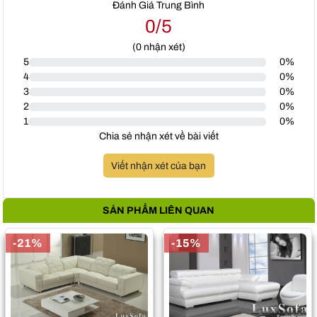
Đánh Giá Trung Bình
0/5
(
0
nhận xét)
5
0%
4
0%
3
0%
2
0%
1
0%
Chia sẻ nhận xét về bài viết
Viết nhận xét của bạn
SẢN PHẨM LIÊN QUAN
-21%
-15%