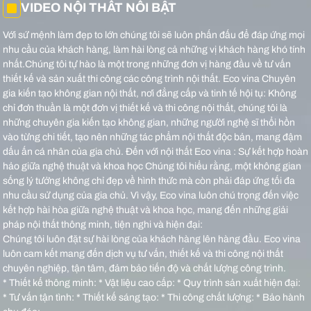
VIDEO NỘI THẤT NỔI BẬT
Với sứ mệnh làm đẹp to lớn chúng tôi sẽ luôn phấn đấu để đáp ứng mọi
nhu cầu của khách hàng, làm hài lòng cả những vị khách hàng khó tính
nhất.Chúng tôi tự hào là một trong những đơn vị hàng đầu về tư vấn
thiết kế và sản xuất thi công các công trình nội thất.
Eco vina Chuyên
gia kiến tạo không gian nội thất, nơi đẳng cấp và tinh tế hội tụ: Không
chỉ đơn thuần là một đơn vị thiết kế và thi công nội thất, chúng tôi là
những chuyên gia kiến tạo không gian, những người nghệ sĩ thổi hồn
vào từng chi tiết, tạo nên những tác phẩm nội thất độc bản, mang đậm
dấu ấn cá nhân của gia chủ.
Đến với nội thất Eco vina : Sự kết hợp hoàn
hảo giữa nghệ thuật và khoa học Chúng tôi hiểu rằng, một không gian
sống lý tưởng không chỉ đẹp về hình thức mà còn phải đáp ứng tối đa
nhu cầu sử dụng của gia chủ. Vì vậy, Eco vina luôn chú trọng đến việc
kết hợp hài hòa giữa nghệ thuật và khoa học, mang đến những giải
pháp nội thất thông minh, tiện nghi và hiện đại:
Chúng tôi luôn đặt sự hài lòng của khách hàng lên hàng đầu. Eco vina
luôn cam kết mang đến dịch vụ tư vấn, thiết kế và thi công nội thất
chuyên nghiệp, tận tâm, đảm bảo tiến độ và chất lượng công trình.
* Thiết kế thông minh: * Vật liệu cao cấp: * Quy trình sản xuất hiện đại:
* Tư vấn tận tình: * Thiết kế sáng tạo: * Thi công chất lượng: * Bảo hành