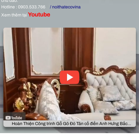
chu đáo:
Hotline : 0903.533.766
/ noithatecovina
Youtube
Xem thêm tại
Hoàn Thiện Công trình Gỗ Gõ Đỏ Tân cổ điển Anh Hưng Bắc
Giang