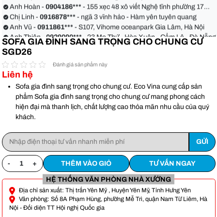
Anh Hoàn -
0904186***
- 155 xẹc 48 xô viết Nghệ tĩnh phường 17
quận Bình Thạnh
Chị Linh -
0916878***
- ngã 3 vĩnh hảo - Hàm yên tuyên quang
Anh Vũ -
0911861***
- S107, Vihome oceanpark Gia Lâm, Hà Nội
Anh Thiện -
0929090***
- 23 Mẹ Thứ - Hòa Xuân - Cẩm Lệ - Đà Nẵng
SOFA GIA ĐÌNH SANG TRỌNG CHO CHUNG CƯ
Chị Hoa -
0988068***
- 56 Nguyễn Khang, Cầu Giấy
SGD26
Anh Việt -
0349582***
- Toà Moonlight An Lạc, Vân Canh Hoài Đức
Anh Hoàn -
0904186***
- 155 xẹc 48 xô viết Nghệ tĩnh phường 17
Đánh giá sản phẩm này
Liên hệ
quận Bình Thạnh
Chị Linh -
0916878***
- ngã 3 vĩnh hảo - Hàm yên tuyên quang
Anh Vũ -
0911861***
- S107, Vihome oceanpark Gia Lâm, Hà Nội
Sofa gia đình sang trọng cho chung cư. Eco Vina cung cấp sản
phẩm Sofa gia đình sang trọng cho chung cư mang phong cách
hiện đại mà thanh lịch, chất lượng cao thỏa mãn nhu cầu của quý
khách.
-
+
THÊM VÀO GIỎ
TƯ VẤN NGAY
HỆ THỐNG VĂN PHÒNG NHÀ XƯỞNG
Địa chỉ sản xuất: Thị trấn Yên Mỹ , Huyện Yên Mỹ, Tỉnh Hưng Yên
Văn phòng: Số 8A Phạm Hùng, phường Mễ Trì, quận Nam Từ Liêm, Hà
Nội - Đối diện TT Hội nghị Quốc gia