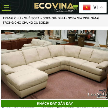
VI
TRANG CHỦ
»
GHẾ SOFA
»
SOFA GIA ĐÌNH
»
SOFA GIA ĐÌNH SANG
TRỌNG CHO CHUNG CƯ SGD26
Anh Thiện -
0929090***
- 23 Mẹ Thứ - Hòa Xuân - Cẩm Lệ - Đà Nẵng
Chị Hoa -
0988068***
- 56 Nguyễn Khang, Cầu Giấy
KHÁCH ĐẶT GẦN ĐÂY
Anh Việt -
0349582***
- Toà Moonlight An Lạc, Vân Canh Hoài Đức