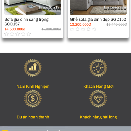
Sofa gia đình sang trọng
Ghế sofa gia đình đẹp SGD152
SGD157
13.200.000đ
15.440.000đ
14.500.000đ
17.690.000đ
Năm Kinh Nghiệm
Khách Hàng Mới
Dự án hoàn thành
Khách hàng hài lòng