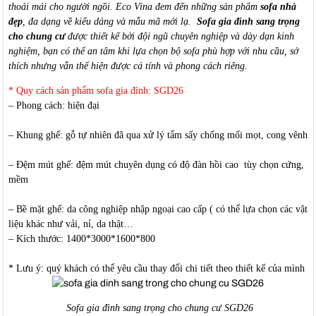
thoải mái cho người ngồi. Eco Vina đem đến những sản phẩm
sofa nhà
đẹp
, đa dạng về kiểu dáng và mẫu mã mới lạ.
Sofa gia đình sang trọng
cho chung cư
được thiết kế bởi đội ngũ chuyên nghiệp và dày dạn kinh
nghiệm, bạn có thể an tâm khi lựa chọn bộ sofa phù hợp với nhu cầu, sở
thích nhưng vẫn thể hiện được cá tính và phong cách riêng.
* Quy cách sản phẩm sofa gia đình: SGD26
– Phong cách: hiện đại
– Khung ghế: gỗ tự nhiên đã qua xử lý tẩm sấy chống mối mọt, cong vênh
– Đệm mút ghế: đệm mút chuyên dụng có độ đàn hồi cao tùy chọn cứng,
mềm
– Bề mặt ghế: da công nghiệp nhập ngoại cao cấp ( có thể lựa chọn các vật
liệu khác như vải, nỉ, da thật…
– Kích thước: 1400*3000*1600*800
* Lưu ý: quý khách có thể yêu cầu thay đổi chi tiết theo thiết kế của mình
Sofa gia đình sang trọng cho chung cư SGD26