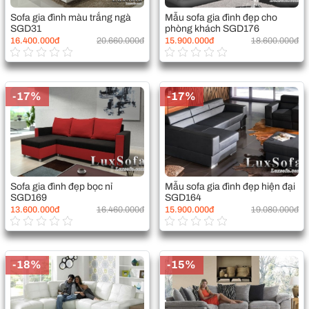
Sofa gia đình màu trắng ngà
Mẫu sofa gia đình đẹp cho
SGD31
phòng khách SGD176
16.400.000đ
20.660.000đ
15.900.000đ
18.600.000đ
-17%
-17%
Sofa gia đình đẹp bọc nỉ
Mẫu sofa gia đình đẹp hiện đại
SGD169
SGD164
13.600.000đ
16.460.000đ
15.900.000đ
19.080.000đ
-18%
-15%