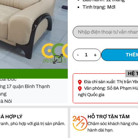
Tình trạng: Mới
-
+
THÊM
- Đà Nẵng
Hoài Đức
HỆ 
ường 17 quận Bình Thạnh
Địa chỉ sản xuất: Thị trấn 
quang
Văn phòng: Số 8A Phạm Hùng
nghị Quốc gia
Hà Nội
- Đà Nẵng
CẢ HỢP LÝ
HỖ TRỢ TẬN TÂM
Hoài Đức
ranh, phù hợp với giá trị sản phẩm.
Chăm sóc khách hàng chu
ường 17 quận Bình Thạnh
hành dài hạn.
quang