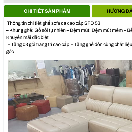
Anh Vũ -
0911861***
- S107, Vihome oceanpark Gia Lâm, 
CHI TIẾT SẢN PHẨM
HƯỚNG DẪ
Thông tin chi tiết ghế sofa da cao cấp SFD 53
– Khung ghế: Gỗ sồi tự nhiên – Đệm mút: Đệm mút mềm – Bề
Khuyến mãi đặc biệt
– Tặng 03 gối trang trí cao cấp – Tặng ghế đôn cùng chất li
góc