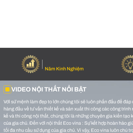
Năm Kinh Nghiệm
VIDEO NỘI THẤT NỔI BẬT
Với sứ mệnh làm đẹp to lớn chúng tôi sẽ luôn phấn đấu để đáp 
hàng đầu về tư vấn thiết kế và sản xuất thi công các công trình 
kế và thi công nội thất, chúng tôi là những chuyên gia kiến tạ
của gia chủ.
Đến với nội thất Eco vina : Sự kết hợp hoàn hảo g
tối đa nhu cầu sử dụng của gia chủ. Vì vậy, Eco vina luôn chú t