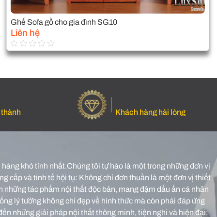
Ghế Sofa gỗ cho gia đình SG10
Liên hệ
 thành
Khách hàng hài lòng
hàng khó tính nhất.Chúng tôi tự hào là một trong những đơn vị
g cấp và tinh tế hội tụ: Không chỉ đơn thuần là một đơn vị thiết
o nên những tác phẩm nội thất độc bản, mang đậm dấu ấn cá nhân
sống lý tưởng không chỉ đẹp về hình thức mà còn phải đáp ứng
đến những giải pháp nội thất thông minh, tiện nghi và hiện đại: