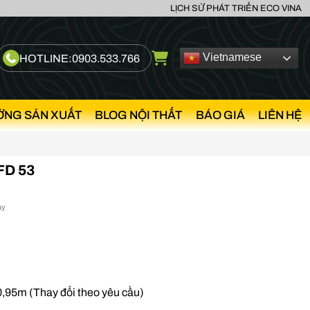
LỊCH SỬ PHÁT TRIỂN ECO VINA
Vietnamese
HOTLINE:
0903.533.766
ỞNG SẢN XUẤT
BLOG NỘI THẤT
BÁO GIÁ
LIÊN HỆ
FD 53
ày
0,95m (Thay đổi theo yêu cầu)