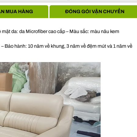
Hà Nội
N MUA HÀNG
ĐÓNG GÓI VẬN CHUYỂN
 mặt da: da Microfiber cao cấp – Màu sắc: màu nâu kem
ệu – Bảo hành: 10 năm về khung, 3 năm về đệm mút và 1 năm về