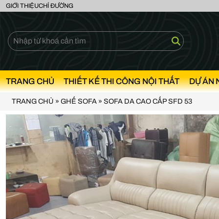
GIỚI THIỆU
CHỈ ĐƯỜNG
TRANG CHỦ
THIẾT KẾ THI CÔNG NỘI THẤT
DỰ ÁN 
TRANG CHỦ
»
GHẾ SOFA
»
SOFA DA CAO CẤP SFD 53