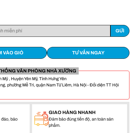
 VÀO GIỎ
TƯ VẤN NGAY
THỐNG VĂN PHÒNG NHÀ XƯỞNG
Yên Mỹ , Huyện Yên Mỹ, Tỉnh Hưng Yên
, phường Mễ Trì, quận Nam Từ Liêm, Hà Nội - Đối diện TT Hội
GIAO HÀNG NHANH
 đáo, bảo
Đảm bảo đúng tiến độ, an toàn sản
phẩm.