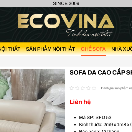
SINCE 2009
NỘI THẤT
SẢN PHẨM NỘI THẤT
GHẾ SOFA
NHÀ XƯ
SOFA DA CAO CẤP S
Đánh giá sản phẩm n
Liên hệ
Mã SP: SFD 53
Kích thước: 2m9 x 1m8 x 
Bảo hành: 12 tháng