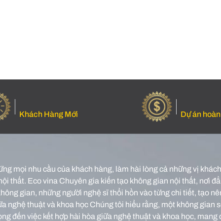
Khách Hàng Mới
Dự án hoàn
ứng mọi nhu cầu của khách hàng, làm hài lòng cả những vị khách 
nội thất.
Eco vina Chuyên gia kiến tạo không gian nội thất, nơi đẳn
o không gian, những người nghệ sĩ thổi hồn vào từng chi tiết, tạ
iữa nghệ thuật và khoa học Chúng tôi hiểu rằng, một không gian 
rọng đến việc kết hợp hài hòa giữa nghệ thuật và khoa học, mang 