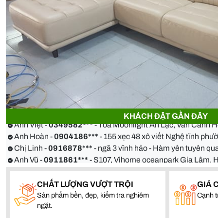
Anh Thiện -
0929090***
- 23 Mẹ Thứ - Hòa Xuân - Cẩm Lệ 
Chị Hoa -
0988068***
- 56 Nguyễn Khang, Cầu Giấy
Anh Việt -
0349582***
- Toà Moonlight An Lạc, Vân Canh 
KHÁCH ĐẶT GẦN ĐÂY
Anh Hoàn -
0904186***
- 155 xẹc 48 xô viết Nghệ tĩnh ph
Chị Linh -
0916878***
- ngã 3 vĩnh hảo - Hàm yên tuyên 
Anh Vũ -
0911861***
- S107, Vihome oceanpark Gia Lâm, 
Anh Thiện -
0929090***
- 23 Mẹ Thứ - Hòa Xuân - Cẩm Lệ 
Chị Hoa -
0988068***
- 56 Nguyễn Khang, Cầu Giấy
CHẤT LƯỢNG VƯỢT TRỘI
GIÁ 
Anh Việt -
0349582***
- Toà Moonlight An Lạc, Vân Canh 
Sản phẩm bền, đẹp, kiểm tra nghiêm
Cạnh t
Anh Hoàn -
0904186***
- 155 xẹc 48 xô viết Nghệ tĩnh ph
ngặt.
Chị Linh -
0916878***
- ngã 3 vĩnh hảo - Hàm yên tuyên 