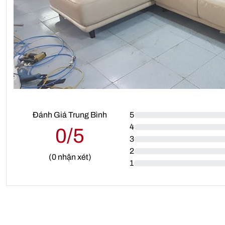
Đánh Giá Trung Bình
5
4
0/5
3
2
(
0
nhận xét)
1