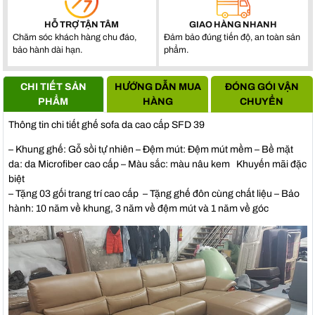
HỖ TRỢ TẬN TÂM
GIAO HÀNG NHANH
Chăm sóc khách hàng chu đáo,
Đảm bảo đúng tiến độ, an toàn sản
bảo hành dài hạn.
phẩm.
CHI TIẾT SẢN
HƯỚNG DẪN MUA
ĐÓNG GÓI VẬN
PHẨM
HÀNG
CHUYỂN
Thông tin chi tiết ghế sofa da cao cấp SFD 39
– Khung ghế: Gỗ sồi tự nhiên – Đệm mút: Đệm mút mềm – Bề mặt
da: da Microfiber cao cấp – Màu sắc: màu nâu kem Khuyến mãi đặc
biệt
– Tặng 03 gối trang trí cao cấp – Tặng ghế đôn cùng chất liệu – Bảo
hành: 10 năm về khung, 3 năm về đệm mút và 1 năm về góc