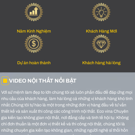
Năm Kinh Nghiệm
Khách Hàng Mới
Dự án hoàn thành
Khách hàng hài lòng
VIDEO NỘI THẤT NỔI BẬT
Với sứ mệnh làm đẹp to lớn chúng tôi sẽ luôn phấn đấu để đáp ứng mọi
nhu cầu của khách hàng, làm hài lòng cả những vị khách hàng khó tính
nhất.Chúng tôi tự hào là một trong những đơn vị hàng đầu về tư vấn
thiết kế và sản xuất thi công các công trình nội thất.
Eco vina Chuyên
gia kiến tạo không gian nội thất, nơi đẳng cấp và tinh tế hội tụ: Không
chỉ đơn thuần là một đơn vị thiết kế và thi công nội thất, chúng tôi là
những chuyên gia kiến tạo không gian, những người nghệ sĩ thổi hồn