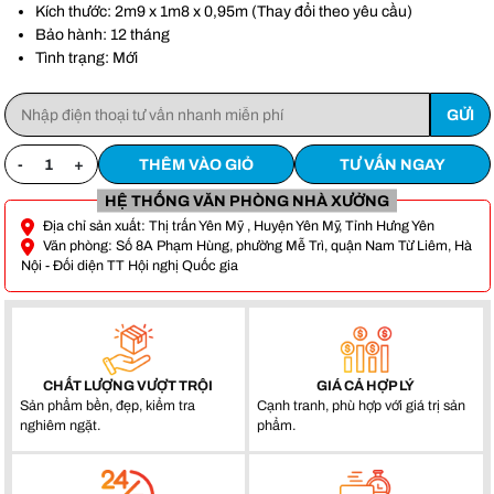
Anh Vũ -
0911861***
- S107, Vihome oceanpark Gia Lâm, Hà Nội
Kích thước: 2m9 x 1m8 x 0,95m (Thay đổi theo yêu cầu)
Bảo hành: 12 tháng
Tình trạng: Mới
-
+
THÊM VÀO GIỎ
TƯ VẤN NGAY
HỆ THỐNG VĂN PHÒNG NHÀ XƯỞNG
Địa chỉ sản xuất: Thị trấn Yên Mỹ , Huyện Yên Mỹ, Tỉnh Hưng Yên
Văn phòng: Số 8A Phạm Hùng, phường Mễ Trì, quận Nam Từ Liêm, Hà
Nội - Đối diện TT Hội nghị Quốc gia
CHẤT LƯỢNG VƯỢT TRỘI
GIÁ CẢ HỢP LÝ
Sản phẩm bền, đẹp, kiểm tra
Cạnh tranh, phù hợp với giá trị sản
nghiêm ngặt.
phẩm.