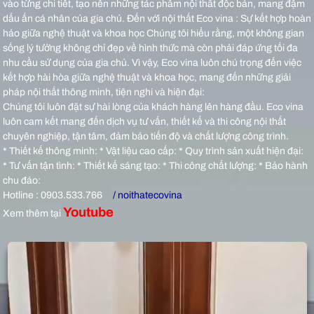
vào từng chi tiết, tạo nên những tác phẩm nội thất độc bản, mang đậm
dấu ấn cá nhân của gia chủ.
Đến với nội thất Eco vina : Sự kết hợp hoàn
hảo giữa nghệ thuật và khoa học Chúng tôi hiểu rằng, một không gian
sống lý tưởng không chỉ đẹp về hình thức mà còn phải đáp ứng tối đa
nhu cầu sử dụng của gia chủ. Vì vậy, Eco vina luôn chú trọng đến việc
kết hợp hài hòa giữa nghệ thuật và khoa học, mang đến những giải
pháp nội thất thông minh, tiện nghi và hiện đại:
Chúng tôi luôn đặt sự hài lòng của khách hàng lên hàng đầu. Eco vina
luôn cam kết mang đến dịch vụ tư vấn, thiết kế và thi công nội thất
chuyên nghiệp, tận tâm, đảm bảo tiến độ và chất lượng công trình.
* Thiết kế thông minh: * Vật liệu cao cấp: * Quy trình sản xuất hiện đại:
* Tư vấn tận tình: * Thiết kế sáng tạo: * Thi công chất lượng: * Bảo hành
chu đáo:
Hotline : 0903.533.766
/ noithatecovina
Youtube
Xem thêm tại