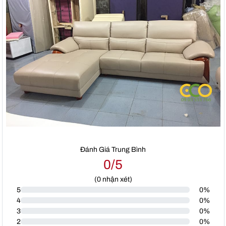
Đánh Giá Trung Bình
0/5
(
0
nhận xét)
5
0%
4
0%
3
0%
2
0%