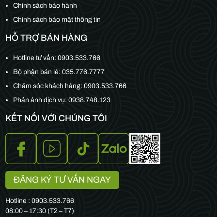
Chính sách bảo hành
Chính sách bảo mật thông tin
HỖ TRỢ BÁN HÀNG
Hotline tư vấn:
0903.533.766
Bộ phận bán lẻ:
035.776.7777
Chăm sóc khách hàng:
0903.533.766
Phản ánh dịch vụ: 0938.748.123
KẾT NỐI VỚI CHÚNG TÔI
ĐĂNG KÝ TƯ VẤN NGAY
Hotline : 0903.533.766
08:00 – 17:30 (T2 – T7)