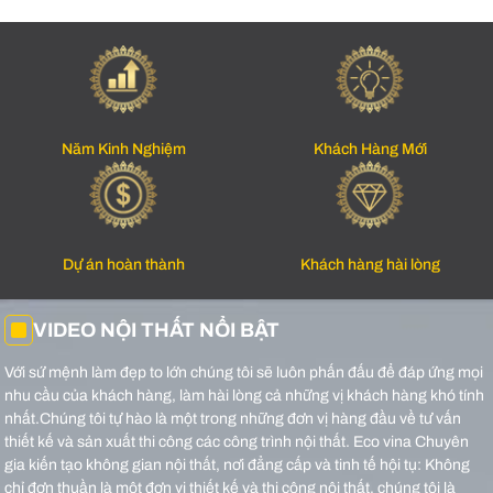
Năm Kinh Nghiệm
Khách Hàng Mới
Dự án hoàn thành
Khách hàng hài lòng
VIDEO NỘI THẤT NỔI BẬT
Với sứ mệnh làm đẹp to lớn chúng tôi sẽ luôn phấn đấu để đáp ứng mọi
nhu cầu của khách hàng, làm hài lòng cả những vị khách hàng khó tính
nhất.Chúng tôi tự hào là một trong những đơn vị hàng đầu về tư vấn
thiết kế và sản xuất thi công các công trình nội thất.
Eco vina Chuyên
gia kiến tạo không gian nội thất, nơi đẳng cấp và tinh tế hội tụ: Không
chỉ đơn thuần là một đơn vị thiết kế và thi công nội thất, chúng tôi là