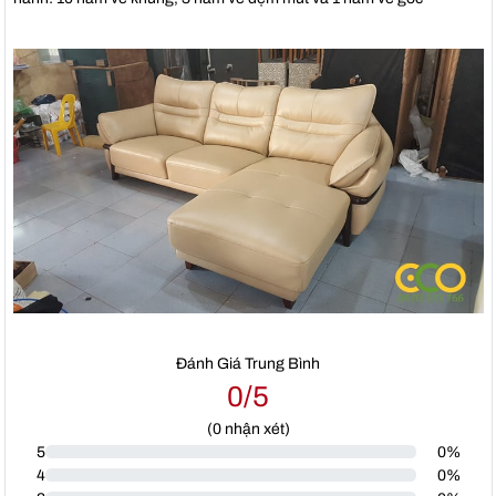
Đánh Giá Trung Bình
0/5
(
0
nhận xét)
5
0%
4
0%