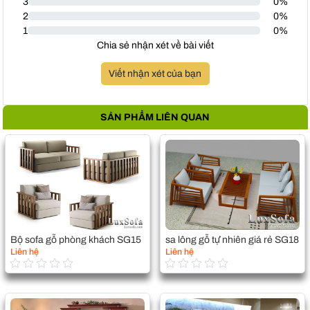
3
0%
2
0%
1
0%
Chia sẻ nhận xét về bài viết
Viết nhận xét của bạn
SẢN PHẨM LIÊN QUAN
Bộ sofa gỗ phòng khách SG15
sa lông gỗ tự nhiên giá rẻ SG18
Liên hệ
Liên hệ