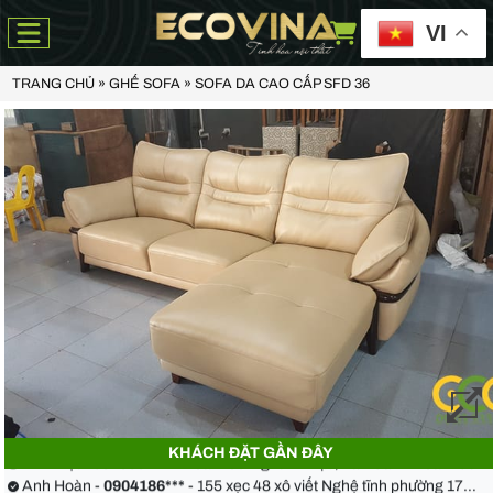
VI
TRANG CHỦ
»
GHẾ SOFA
»
SOFA DA CAO CẤP SFD 36
Anh Thiện -
0929090***
- 23 Mẹ Thứ - Hòa Xuân - Cẩm Lệ - Đà Nẵng
Chị Hoa -
0988068***
- 56 Nguyễn Khang, Cầu Giấy
KHÁCH ĐẶT GẦN ĐÂY
Anh Việt -
0349582***
- Toà Moonlight An Lạc, Vân Canh Hoài Đức
Anh Hoàn -
0904186***
- 155 xẹc 48 xô viết Nghệ tĩnh phường 17