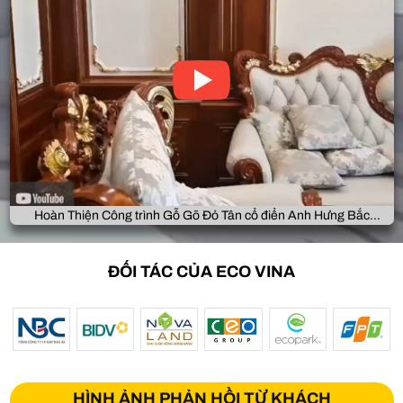
Hoàn Thiện Công trình Gỗ Gõ Đỏ Tân cổ điển Anh Hưng Bắc
Giang
ĐỐI TÁC CỦA ECO VINA
HÌNH ẢNH PHẢN HỒI TỪ KHÁCH