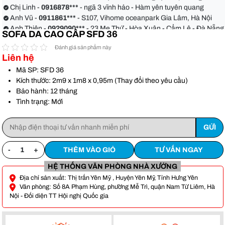
quận Bình Thạnh
Chị Linh -
0916878***
- ngã 3 vĩnh hảo - Hàm yên tuyên quang
Anh Vũ -
0911861***
- S107, Vihome oceanpark Gia Lâm, Hà Nội
Anh Thiện -
0929090***
- 23 Mẹ Thứ - Hòa Xuân - Cẩm Lệ - Đà Nẵng
SOFA DA CAO CẤP SFD 36
Chị Hoa -
0988068***
- 56 Nguyễn Khang, Cầu Giấy
Anh Việt -
0349582***
- Toà Moonlight An Lạc, Vân Canh Hoài Đức
Đánh giá sản phẩm này
Liên hệ
Anh Hoàn -
0904186***
- 155 xẹc 48 xô viết Nghệ tĩnh phường 17
quận Bình Thạnh
Chị Linh -
0916878***
- ngã 3 vĩnh hảo - Hàm yên tuyên quang
Mã SP: SFD 36
Anh Vũ -
0911861***
- S107, Vihome oceanpark Gia Lâm, Hà Nội
Kích thước: 2m9 x 1m8 x 0,95m (Thay đổi theo yêu cầu)
Bảo hành: 12 tháng
Tình trạng: Mới
-
+
THÊM VÀO GIỎ
TƯ VẤN NGAY
HỆ THỐNG VĂN PHÒNG NHÀ XƯỞNG
Địa chỉ sản xuất: Thị trấn Yên Mỹ , Huyện Yên Mỹ, Tỉnh Hưng Yên
Văn phòng: Số 8A Phạm Hùng, phường Mễ Trì, quận Nam Từ Liêm, Hà
Nội - Đối diện TT Hội nghị Quốc gia