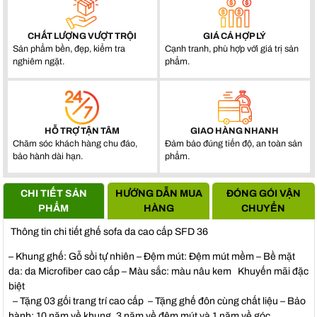
CHẤT LƯỢNG VƯỢT TRỘI
GIÁ CẢ HỢP LÝ
Sản phẩm bền, đẹp, kiểm tra
Cạnh tranh, phù hợp với giá trị sản
nghiêm ngặt.
phẩm.
HỖ TRỢ TẬN TÂM
GIAO HÀNG NHANH
Chăm sóc khách hàng chu đáo,
Đảm bảo đúng tiến độ, an toàn sản
bảo hành dài hạn.
phẩm.
CHI TIẾT SẢN
HƯỚNG DẪN MUA
ĐÓNG GÓI VẬN
PHẨM
HÀNG
CHUYỂN
Thông tin chi tiết ghế sofa da cao cấp SFD 36
– Khung ghế: Gỗ sồi tự nhiên – Đệm mút: Đệm mút mềm – Bề mặt
da: da Microfiber cao cấp – Màu sắc: màu nâu kem Khuyến mãi đặc
biệt
– Tặng 03 gối trang trí cao cấp – Tặng ghế đôn cùng chất liệu – Bảo
hành: 10 năm về khung, 3 năm về đệm mút và 1 năm về góc