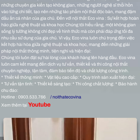
những chuyên gia kiến tạo không gian, những người nghệ sĩ thổi hồn
vào từng chi tiết, tạo nên những tác phẩm nội thất độc bản, mang đậm
dấu ấn cá nhân của gia chủ.
Đến với nội thất Eco vina : Sự kết hợp hoàn
hảo giữa nghệ thuật và khoa học Chúng tôi hiểu rằng, một không gian
sống lý tưởng không chỉ đẹp về hình thức mà còn phải đáp ứng tối đa
nhu cầu sử dụng của gia chủ. Vì vậy, Eco vina luôn chú trọng đến việc
kết hợp hài hòa giữa nghệ thuật và khoa học, mang đến những giải
pháp nội thất thông minh, tiện nghi và hiện đại:
Chúng tôi luôn đặt sự hài lòng của khách hàng lên hàng đầu. Eco vina
luôn cam kết mang đến dịch vụ tư vấn, thiết kế và thi công nội thất
chuyên nghiệp, tận tâm, đảm bảo tiến độ và chất lượng công trình.
* Thiết kế thông minh: * Vật liệu cao cấp: * Quy trình sản xuất hiện đại:
* Tư vấn tận tình: * Thiết kế sáng tạo: * Thi công chất lượng: * Bảo hành
chu đáo:
Hotline : 0903.533.766
/ noithatecovina
Youtube
Xem thêm tại