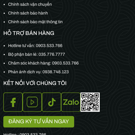
Chính sách vận chuyển
Chính sách bảo hành
Chính sách bảo mật thông tin
HỖ TRỢ BÁN HÀNG
Hotline tư vấn:
0903.533.766
Bộ phận bán lẻ:
035.776.7777
Chăm sóc khách hàng:
0903.533.766
Phản ánh dịch vụ: 0938.748.123
KẾT NỐI VỚI CHÚNG TÔI
ĐĂNG KÝ TƯ VẤN NGAY
Hotline : 0903.533.766