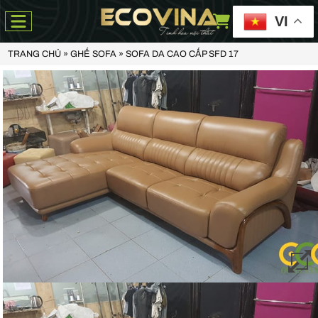
VI
TRANG CHỦ
»
GHẾ SOFA
»
SOFA DA CAO CẤP SFD 17