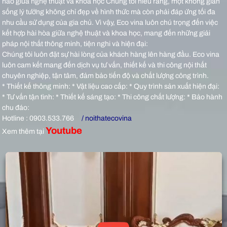
hảo giữa nghệ thuật và khoa học Chúng tôi hiểu rằng, một không gian
sống lý tưởng không chỉ đẹp về hình thức mà còn phải đáp ứng tối đa
nhu cầu sử dụng của gia chủ. Vì vậy, Eco vina luôn chú trọng đến việc
kết hợp hài hòa giữa nghệ thuật và khoa học, mang đến những giải
pháp nội thất thông minh, tiện nghi và hiện đại:
Chúng tôi luôn đặt sự hài lòng của khách hàng lên hàng đầu. Eco vina
luôn cam kết mang đến dịch vụ tư vấn, thiết kế và thi công nội thất
chuyên nghiệp, tận tâm, đảm bảo tiến độ và chất lượng công trình.
* Thiết kế thông minh: * Vật liệu cao cấp: * Quy trình sản xuất hiện đại:
* Tư vấn tận tình: * Thiết kế sáng tạo: * Thi công chất lượng: * Bảo hành
chu đáo:
Hotline : 0903.533.766
/ noithatecovina
Youtube
Xem thêm tại