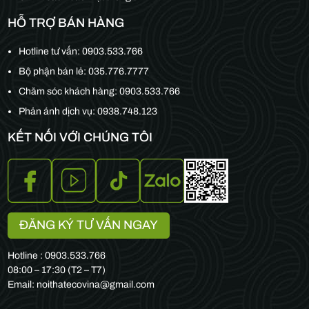
HỖ TRỢ BÁN HÀNG
Hotline tư vấn:
0903.533.766
Bộ phận bán lẻ:
035.776.7777
Chăm sóc khách hàng:
0903.533.766
Phản ánh dịch vụ: 0938.748.123
KẾT NỐI VỚI CHÚNG TÔI
ĐĂNG KÝ TƯ VẤN NGAY
Hotline : 0903.533.766
08:00 – 17:30 (T2 – T7)
Email: noithatecovina@gmail.com