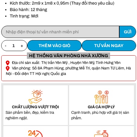
Anh Vũ -
0911861***
- S107, Vihome oceanpark Gia Lâm, Hà Nội
Kích thước: 2m9 x 1m8 x 0,95m (Thay đổi theo yêu cầu)
Bảo hành: 12 tháng
Tình trạng: Mới
-
+
THÊM VÀO GIỎ
TƯ VẤN NGAY
HỆ THỐNG VĂN PHÒNG NHÀ XƯỞNG
Địa chỉ sản xuất: Thị trấn Yên Mỹ , Huyện Yên Mỹ, Tỉnh Hưng Yên
Văn phòng: Số 8A Phạm Hùng, phường Mễ Trì, quận Nam Từ Liêm, Hà
Nội - Đối diện TT Hội nghị Quốc gia
CHẤT LƯỢNG VƯỢT TRỘI
GIÁ CẢ HỢP LÝ
Sản phẩm bền, đẹp, kiểm tra
Cạnh tranh, phù hợp với giá trị sản
nghiêm ngặt.
phẩm.