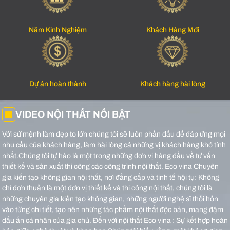
Năm Kinh Nghiệm
Khách Hàng Mới
Dự án hoàn thành
Khách hàng hài lòng
VIDEO NỘI THẤT NỔI BẬT
Với sứ mệnh làm đẹp to lớn chúng tôi sẽ luôn phấn đấu để đáp ứng mọi
nhu cầu của khách hàng, làm hài lòng cả những vị khách hàng khó tính
nhất.Chúng tôi tự hào là một trong những đơn vị hàng đầu về tư vấn
thiết kế và sản xuất thi công các công trình nội thất.
Eco vina Chuyên
gia kiến tạo không gian nội thất, nơi đẳng cấp và tinh tế hội tụ: Không
chỉ đơn thuần là một đơn vị thiết kế và thi công nội thất, chúng tôi là
những chuyên gia kiến tạo không gian, những người nghệ sĩ thổi hồn
vào từng chi tiết, tạo nên những tác phẩm nội thất độc bản, mang đậm
dấu ấn cá nhân của gia chủ.
Đến với nội thất Eco vina : Sự kết hợp hoàn