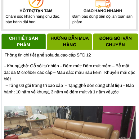
HỖ TRỢ TẬN TÂM
GIAO HÀNG NHANH
Chăm sóc khách hàng chu đáo,
Đảm bảo đúng tiến độ, an toàn sản
bảo hành dài hạn.
phẩm.
CHI TIẾT SẢN
HƯỚNG DẪN MUA
ĐÓNG GÓI VẬN
PHẨM
HÀNG
CHUYỂN
Thông tin chi tiết ghế sofa da cao cấp SFD 12
– Khung ghế: Gỗ sồi tự nhiên – Đệm mút: Đệm mút mềm – Bề mặt
da: da Microfiber cao cấp – Màu sắc: màu nâu kem Khuyến mãi đặc
biệt
– Tặng 03 gối trang trí cao cấp – Tặng ghế đôn cùng chất liệu – Bảo
hành: 10 năm về khung, 3 năm về đệm mút và 1 năm về góc