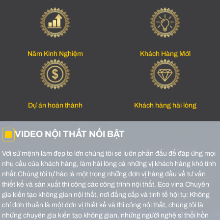
Năm Kinh Nghiệm
Khách Hàng Mới
Dự án hoàn thành
Khách hàng hài lòng
VIDEO NỘI THẤT NỔI BẬT
Với sứ mệnh làm đẹp to lớn chúng tôi sẽ luôn phấn đấu để đáp ứng mọi
nhu cầu của khách hàng, làm hài lòng cả những vị khách hàng khó tính
nhất.Chúng tôi tự hào là một trong những đơn vị hàng đầu về tư vấn
thiết kế và sản xuất thi công các công trình nội thất.
Eco vina Chuyên
gia kiến tạo không gian nội thất, nơi đẳng cấp và tinh tế hội tụ: Không
chỉ đơn thuần là một đơn vị thiết kế và thi công nội thất, chúng tôi là
những chuyên gia kiến tạo không gian, những người nghệ sĩ thổi hồn