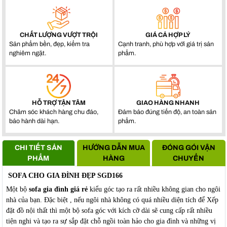
CHẤT LƯỢNG VƯỢT TRỘI
GIÁ CẢ HỢP LÝ
Sản phẩm bền, đẹp, kiểm tra
Cạnh tranh, phù hợp với giá trị sản
nghiêm ngặt.
phẩm.
HỖ TRỢ TẬN TÂM
GIAO HÀNG NHANH
Chăm sóc khách hàng chu đáo,
Đảm bảo đúng tiến độ, an toàn sản
bảo hành dài hạn.
phẩm.
CHI TIẾT SẢN
HƯỚNG DẪN MUA
ĐÓNG GÓI VẬN
PHẨM
HÀNG
CHUYỂN
SOFA CHO GIA ĐÌNH ĐẸP SGD166
Một bộ
sofa gia đình giá rẻ
kiểu góc tạo ra rất nhiều không gian cho ngôi
nhà của bạn. Đặc biệt , nếu ngôi nhà không có quá nhiều diện tích để Xếp
đặt đồ nội thất thì một bộ sofa góc với kích cỡ dài sẽ cung cấp rất nhiều
tiện nghi và tạo ra sự sắp đặt chỗ ngồi toàn hảo cho gia đình và những vị