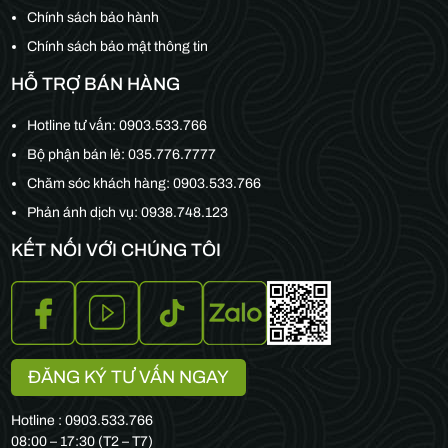
Chính sách bảo hành
Chính sách bảo mật thông tin
HỖ TRỢ BÁN HÀNG
Hotline tư vấn:
0903.533.766
Bộ phận bán lẻ:
035.776.7777
Chăm sóc khách hàng:
0903.533.766
Phản ánh dịch vụ: 0938.748.123
KẾT NỐI VỚI CHÚNG TÔI
ĐĂNG KÝ TƯ VẤN NGAY
Hotline : 0903.533.766
08:00 – 17:30 (T2 – T7)