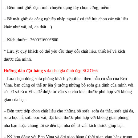
– Đệm mút ghế: đệm mút chuyên dụng tùy chọn cứng, mềm
– Bề mặt ghế: da công nghiệp nhập ngoại ( có thể lựa chọn các vật liệu
khác như vải, nỉ, da thật…)
– Kích thước: 2600*1600*800
* Lưu ý: quý khách có thể yêu cầu thay đổi chất liệu, thiết kế và kích
thước của mình.
Hướng dẫn đặt hàn
g s
ofa cho gia đình đẹp SGD166:
– Lựa chọn dòng sofa phòng khách yêu thích theo mẫu có sẵn của Eco
Vina, bạn cũng có thể tự lên ý tưởng những bộ sofa gia đình của mình với
các kĩ sư Eco Vina để được tư vấn sao cho kích thước phù hợp với không
gian của bạn.
– Đến trực tiếp chọn chất liệu cho những bộ sofa: sofa da thật, sofa giả da,
sofa bọc nỉ, sofa bọc vải, đặt kích thước phù hợp với không gian phòng
nhà bạn hoặc chúng tôi sẽ đến tận nhà để tư vấn kích thước giúp bạn.
– Ký hợp đồng với Eco Vina và đợi giao hàng ( thời gian giao hàng trung