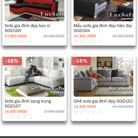
Sofa gia đình đẹp bọc nỉ
Mẫu sofa gia đình đẹp hiện đại
SGD169
SGD164
13.600.000đ
16.460.000đ
15.900.000đ
19.080.000đ
-18%
-15%
Sofa gia đình sang trọng
Ghế sofa gia đình đẹp SGD152
SGD157
13.200.000đ
15.440.000đ
14.500.000đ
17.690.000đ