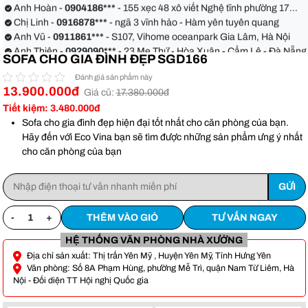
Anh Hoàn -
0904186***
- 155 xẹc 48 xô viết Nghệ tĩnh phường 17
quận Bình Thạnh
Chị Linh -
0916878***
- ngã 3 vĩnh hảo - Hàm yên tuyên quang
Anh Vũ -
0911861***
- S107, Vihome oceanpark Gia Lâm, Hà Nội
Anh Thiện -
0929090***
- 23 Mẹ Thứ - Hòa Xuân - Cẩm Lệ - Đà Nẵng
SOFA CHO GIA ĐÌNH ĐẸP SGD166
Chị Hoa -
0988068***
- 56 Nguyễn Khang, Cầu Giấy
Anh Việt -
0349582***
- Toà Moonlight An Lạc, Vân Canh Hoài Đức
Đánh giá sản phẩm này
Anh Hoàn -
0904186***
- 155 xẹc 48 xô viết Nghệ tĩnh phường 17
13.900.000đ
Giá cũ:
17.380.000đ
quận Bình Thạnh
Chị Linh -
0916878***
- ngã 3 vĩnh hảo - Hàm yên tuyên quang
Tiết kiệm: 3.480.000đ
Anh Vũ -
0911861***
- S107, Vihome oceanpark Gia Lâm, Hà Nội
Sofa cho gia đình đẹp hiện đại tốt nhất cho căn phòng của bạn.
Hãy đến với Eco Vina bạn sẽ tìm được những sản phẩm ưng ý nhất
cho căn phòng của bạn
-
+
THÊM VÀO GIỎ
TƯ VẤN NGAY
HỆ THỐNG VĂN PHÒNG NHÀ XƯỞNG
Địa chỉ sản xuất: Thị trấn Yên Mỹ , Huyện Yên Mỹ, Tỉnh Hưng Yên
Văn phòng: Số 8A Phạm Hùng, phường Mễ Trì, quận Nam Từ Liêm, Hà
Nội - Đối diện TT Hội nghị Quốc gia