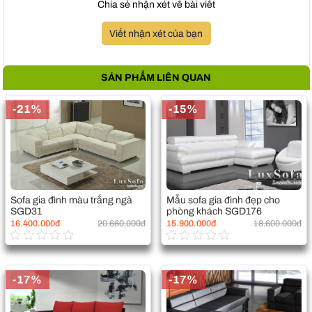
Chia sẻ nhận xét về bài viết
Viết nhận xét của bạn
SẢN PHẨM LIÊN QUAN
-21%
-15%
Sofa gia đình màu trắng ngà
Mẫu sofa gia đình đẹp cho
SGD31
phòng khách SGD176
16.400.000đ
20.660.000đ
15.900.000đ
18.600.000đ
-17%
-17%