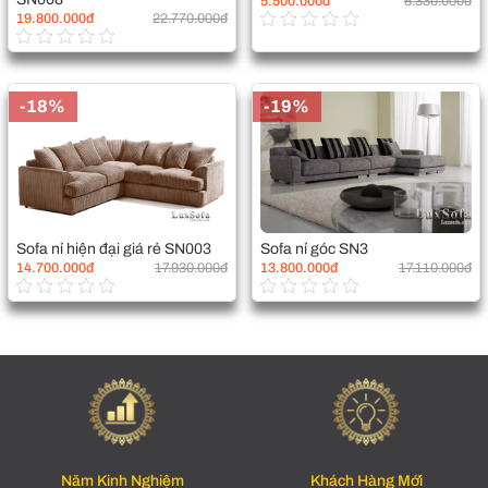
5.500.000đ
6.330.000đ
19.800.000đ
22.770.000đ
-18%
-19%
Sofa nỉ hiện đại giá rẻ SN003
Sofa nỉ góc SN3
14.700.000đ
17.930.000đ
13.800.000đ
17.110.000đ
Năm Kinh Nghiệm
Khách Hàng Mới