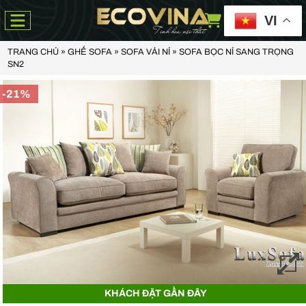
VI
TRANG CHỦ
»
GHẾ SOFA
»
SOFA VẢI NỈ
»
SOFA BỌC NỈ SANG TRỌNG
SN2
-21%
Anh Thiện -
0929090***
- 23 Mẹ Thứ - Hòa Xuân - Cẩm Lệ - Đà Nẵng
Chị Hoa -
0988068***
- 56 Nguyễn Khang, Cầu Giấy
Anh Việt -
0349582***
- Toà Moonlight An Lạc, Vân Canh Hoài Đức
KHÁCH ĐẶT GẦN ĐÂY