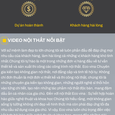
Dự án hoàn thành
Khách hàng hài lòng
VIDEO NỘI THẤT NỔI BẬT
Với sứ mệnh làm đẹp to lớn chúng tôi sẽ luôn phấn đấu để đáp ứng mọi
nhu cầu của khách hàng, làm hài lòng cả những vị khách hàng khó tính
nhất.Chúng tôi tự hào là một trong những đơn vị hàng đầu về tư vấn
thiết kế và sản xuất thi công các công trình nội thất.
Eco vina Chuyên
gia kiến tạo không gian nội thất, nơi đẳng cấp và tinh tế hội tụ: Không
chỉ đơn thuần là một đơn vị thiết kế và thi công nội thất, chúng tôi là
những chuyên gia kiến tạo không gian, những người nghệ sĩ thổi hồn
vào từng chi tiết, tạo nên những tác phẩm nội thất độc bản, mang đậm
dấu ấn cá nhân của gia chủ.
Đến với nội thất Eco vina : Sự kết hợp hoàn
hảo giữa nghệ thuật và khoa học Chúng tôi hiểu rằng, một không gian
sống lý tưởng không chỉ đẹp về hình thức mà còn phải đáp ứng tối đa
nhu cầu sử dụng của gia chủ. Vì vậy, Eco vina luôn chú trọng đến việc