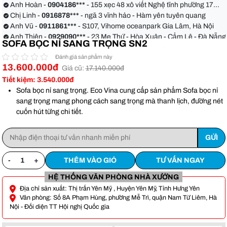
Anh Hoàn -
0904186***
- 155 xẹc 48 xô viết Nghệ tĩnh phường 17
quận Bình Thạnh
Chị Linh -
0916878***
- ngã 3 vĩnh hảo - Hàm yên tuyên quang
Anh Vũ -
0911861***
- S107, Vihome oceanpark Gia Lâm, Hà Nội
Anh Thiện -
0929090***
- 23 Mẹ Thứ - Hòa Xuân - Cẩm Lệ - Đà Nẵng
SOFA BỌC NỈ SANG TRỌNG SN2
Chị Hoa -
0988068***
- 56 Nguyễn Khang, Cầu Giấy
Anh Việt -
0349582***
- Toà Moonlight An Lạc, Vân Canh Hoài Đức
Đánh giá sản phẩm này
Anh Hoàn -
0904186***
- 155 xẹc 48 xô viết Nghệ tĩnh phường 17
13.600.000đ
Giá cũ:
17.140.000đ
quận Bình Thạnh
Chị Linh -
0916878***
- ngã 3 vĩnh hảo - Hàm yên tuyên quang
Tiết kiệm: 3.540.000đ
Anh Vũ -
0911861***
- S107, Vihome oceanpark Gia Lâm, Hà Nội
Sofa bọc nỉ sang trọng. Eco Vina cung cấp sản phẩm Sofa bọc nỉ
sang trọng mang phong cách sang trọng mà thanh lịch, đường nét
cuốn hút từng chi tiết.
-
+
THÊM VÀO GIỎ
TƯ VẤN NGAY
HỆ THỐNG VĂN PHÒNG NHÀ XƯỞNG
Địa chỉ sản xuất: Thị trấn Yên Mỹ , Huyện Yên Mỹ, Tỉnh Hưng Yên
Văn phòng: Số 8A Phạm Hùng, phường Mễ Trì, quận Nam Từ Liêm, Hà
Nội - Đối diện TT Hội nghị Quốc gia