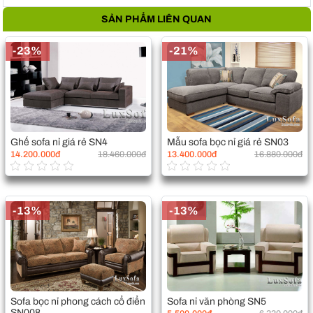
SẢN PHẨM LIÊN QUAN
-23%
-21%
Ghế sofa nỉ giá rẻ SN4
Mẫu sofa bọc nỉ giá rẻ SN03
14.200.000đ
18.460.000đ
13.400.000đ
16.880.000đ
-13%
-13%
Sofa bọc nỉ phong cách cổ điển
Sofa nỉ văn phòng SN5
SN008