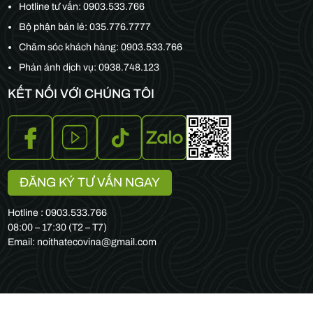
Hotline tư vấn:
0903.533.766
Bộ phận bán lẻ:
035.776.7777
Chăm sóc khách hàng:
0903.533.766
Phản ánh dịch vụ: 0938.748.123
KẾT NỐI VỚI CHÚNG TÔI
ĐĂNG KÝ TƯ VẤN NGAY
Hotline : 0903.533.766
08:00 – 17:30 (T2 – T7)
Email: noithatecovina@gmail.com