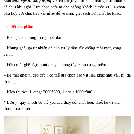
Mẫu
sofa bọc nỉ sang trọng
với chât liệu vải nỉ mềm mại tạo sử thoải mái
dễ chịu khi ngồi. Lựa chọn
sofa nỉ
cho phòng khách là một sự lựa chọn
phù hợp với chất liệu vải nỉ sẽ dễ vệ sinh, giặt sạch hơn chất liệ khác.
Chi tiết sản phẩm:
– Phong cách: sang trọng hiện đại.
– Khung ghế: gỗ tự nhiên đã qua xử lý tẩm sấy chống mối mọt, cong
vênh.
– Đệm mút ghế: đệm mút chuyên dụng tùy chọn cứng, mềm
– Bề mặt ghế: nỉ cao cấp ( có thể lựa chọn các vật liệu khác như vải, nỉ, da
thật…)
– Kích thước: 1 văng: 2000*800, 1 đơn : 1000*800
* Lưu ý: quý khách có thể yêu cầu thay đổi chất liệu, thiết kế và kích
thước của mình.