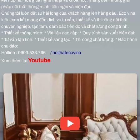
kết hợp hài hòa giữa nghệ thuật và khoa học, mang đến những giải
pháp nội thất thông minh, tiện nghi và hiện đại:
Chúng tôi luôn đặt sự hài lòng của khách hàng lên hàng đầu. Eco vina
luôn cam kết mang đến dịch vụ tư vấn, thiết kế và thi công nội thất
chuyên nghiệp, tận tâm, đảm bảo tiến độ và chất lượng công trình.
* Thiết kế thông minh: * Vật liệu cao cấp: * Quy trình sản xuất hiện đại:
* Tư vấn tận tình: * Thiết kế sáng tạo: * Thi công chất lượng: * Bảo hành
chu đáo:
Hotline : 0903.533.766
/ noithatecovina
Youtube
Xem thêm tại