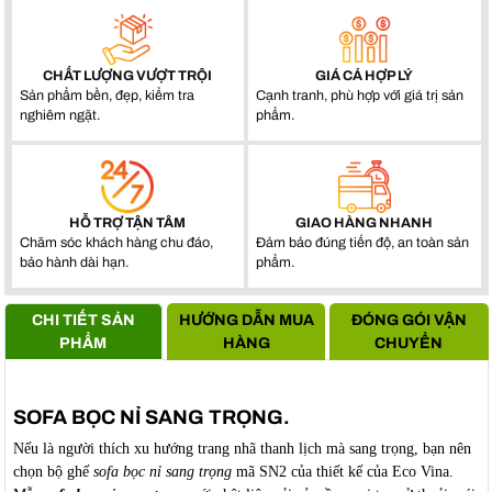
CHẤT LƯỢNG VƯỢT TRỘI
GIÁ CẢ HỢP LÝ
Sản phẩm bền, đẹp, kiểm tra
Cạnh tranh, phù hợp với giá trị sản
nghiêm ngặt.
phẩm.
HỖ TRỢ TẬN TÂM
GIAO HÀNG NHANH
Chăm sóc khách hàng chu đáo,
Đảm bảo đúng tiến độ, an toàn sản
bảo hành dài hạn.
phẩm.
CHI TIẾT SẢN
HƯỚNG DẪN MUA
ĐÓNG GÓI VẬN
PHẨM
HÀNG
CHUYỂN
SOFA BỌC NỈ SANG TRỌNG.
Nếu là người thích xu hướng trang nhã thanh lịch mà sang trọng, bạn nên
chọn bộ ghế
sofa bọc nỉ sang trọng
mã SN2 của thiết kế của Eco Vina.