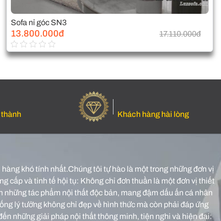
Sofa nỉ góc SN3
13.800.000đ
17.110.000đ
 thành
Khách hàng hài lòng
hàng khó tính nhất.Chúng tôi tự hào là một trong những đơn vị
g cấp và tinh tế hội tụ: Không chỉ đơn thuần là một đơn vị thiết
o nên những tác phẩm nội thất độc bản, mang đậm dấu ấn cá nhân
sống lý tưởng không chỉ đẹp về hình thức mà còn phải đáp ứng
đến những giải pháp nội thất thông minh, tiện nghi và hiện đại: