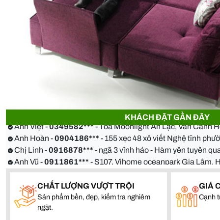
Anh Thiện -
0929090***
- 23 Mẹ Thứ - Hòa Xuân - Cẩm Lệ 
Chị Hoa -
0988068***
- 56 Nguyễn Khang, Cầu Giấy
KHÁCH ĐẶT GẦN ĐÂY
Anh Việt -
0349582***
- Toà Moonlight An Lạc, Vân Canh 
Anh Hoàn -
0904186***
- 155 xẹc 48 xô viết Nghệ tĩnh ph
Chị Linh -
0916878***
- ngã 3 vĩnh hảo - Hàm yên tuyên 
Anh Vũ -
0911861***
- S107, Vihome oceanpark Gia Lâm, 
Anh Thiện -
0929090***
- 23 Mẹ Thứ - Hòa Xuân - Cẩm Lệ 
Chị Hoa -
0988068***
- 56 Nguyễn Khang, Cầu Giấy
CHẤT LƯỢNG VƯỢT TRỘI
GIÁ 
Anh Việt -
0349582***
- Toà Moonlight An Lạc, Vân Canh 
Sản phẩm bền, đẹp, kiểm tra nghiêm
Cạnh t
Anh Hoàn -
0904186***
- 155 xẹc 48 xô viết Nghệ tĩnh ph
ngặt.
Chị Linh -
0916878***
- ngã 3 vĩnh hảo - Hàm yên tuyên 