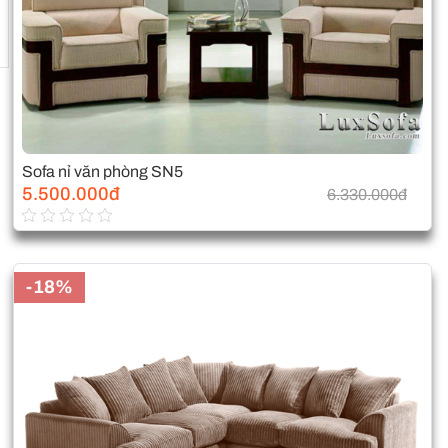
Sofa nỉ văn phòng SN5
5.500.000đ
6.330.000đ
-18%