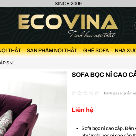
SINCE 2009
NỘI THẤT
SẢN PHẨM NỘI THẤT
GHẾ SOFA
NHÀ XƯ
CẤP SN1
SOFA BỌC NỈ CAO C
Đánh giá sản phẩm n
Liên hệ
Sofa bọc nỉ cao cấp. Đến 
như Sofa bọc nỉ cao cấp th