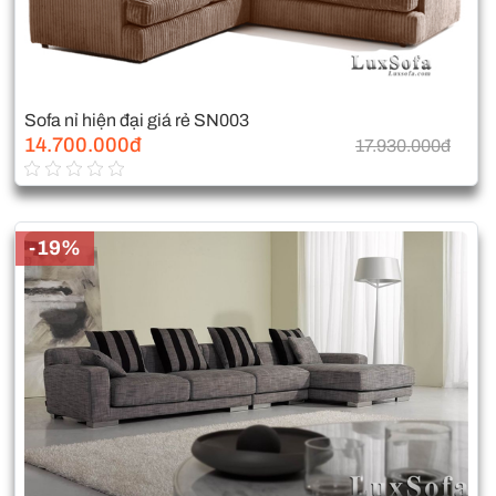
Sofa nỉ hiện đại giá rẻ SN003
14.700.000đ
17.930.000đ
-19%