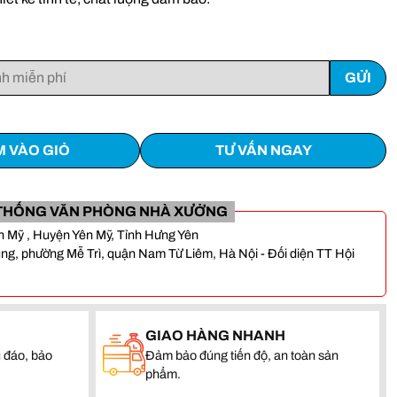
 VÀO GIỎ
TƯ VẤN NGAY
THỐNG VĂN PHÒNG NHÀ XƯỞNG
Yên Mỹ , Huyện Yên Mỹ, Tỉnh Hưng Yên
, phường Mễ Trì, quận Nam Từ Liêm, Hà Nội - Đối diện TT Hội
GIAO HÀNG NHANH
 đáo, bảo
Đảm bảo đúng tiến độ, an toàn sản
phẩm.