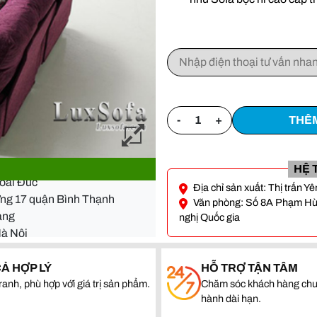
-
+
THÊM
- Đà Nẵng
HỆ 
Hoài Đức
ường 17 quận Bình Thạnh
Địa chỉ sản xuất: Thị trấn 
Văn phòng: Số 8A Phạm Hùng
quang
nghị Quốc gia
Hà Nội
- Đà Nẵng
CẢ HỢP LÝ
HỖ TRỢ TẬN TÂM
Hoài Đức
ranh, phù hợp với giá trị sản phẩm.
Chăm sóc khách hàng chu
ường 17 quận Bình Thạnh
hành dài hạn.
quang