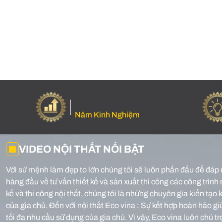
Năm Kinh Nghiệm
VIDEO NỘI THẤT NỔI BẬT
Với sứ mệnh làm đẹp to lớn chúng tôi sẽ luôn phấn đấu để đáp 
hàng đầu về tư vấn thiết kế và sản xuất thi công các công trình 
kế và thi công nội thất, chúng tôi là những chuyên gia kiến tạ
của gia chủ.
Đến với nội thất Eco vina : Sự kết hợp hoàn hảo g
tối đa nhu cầu sử dụng của gia chủ. Vì vậy, Eco vina luôn chú t