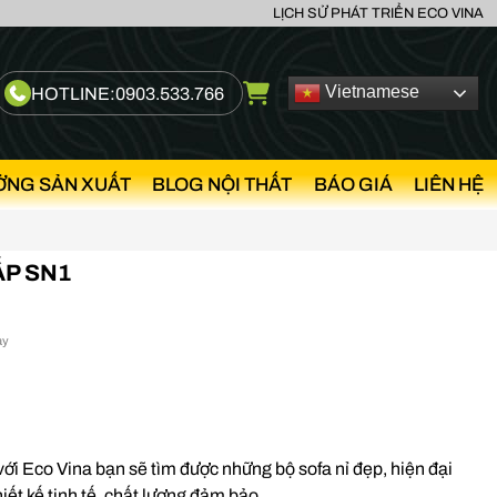
LỊCH SỬ PHÁT TRIỂN ECO VINA
Vietnamese
HOTLINE:
0903.533.766
ỞNG SẢN XUẤT
BLOG NỘI THẤT
BÁO GIÁ
LIÊN HỆ
ẤP SN1
ày
với Eco Vina bạn sẽ tìm được những bộ sofa nỉ đẹp, hiện đại
iết kế tinh tế, chất lượng đảm bảo.