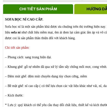
Anh Vũ -
0911861***
- S107, Vihome oceanpark Gia Lâm, 
CHI TIẾT SẢN PHẨM
HƯỚNG DẪ
SOFA BỌC NỈ CAO CẤP.
Sofa bọc nỉ là một sản phẩm khá được ưa chuộng trên thị trường hiện nay
liệu
sofa nỉ
như chất liệu mềm mại, êm ái đem lại cảm giác ấm áp và vô cùn
được coi là sản phẩm thân thiện đối với khách hàng.
Chi tiết sản phẩm:
– Phong cách: sang trọng hiện đại.
– Khung ghế: gỗ tự nhiên đã qua xử lý tẩm sấy chống mối mọt, cong vênh
– Đệm mút ghế: đệm mút chuyên dụng tùy chọn cứng, mềm
– Bề mặt ghế: nỉ cao cấp ( có thể lựa chọn các vật liệu khác như vải, nỉ, d
– Kích thước:
* Lưu ý: quý khách có thể yêu cầu thay đổi chất liệu, thiết kế và kích thư