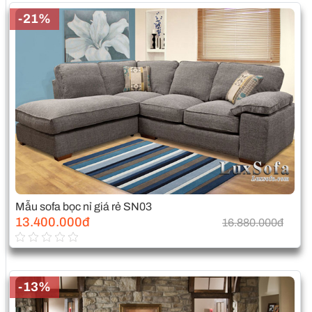
-21%
Mẫu sofa bọc nỉ giá rẻ SN03
13.400.000đ
16.880.000đ
-13%