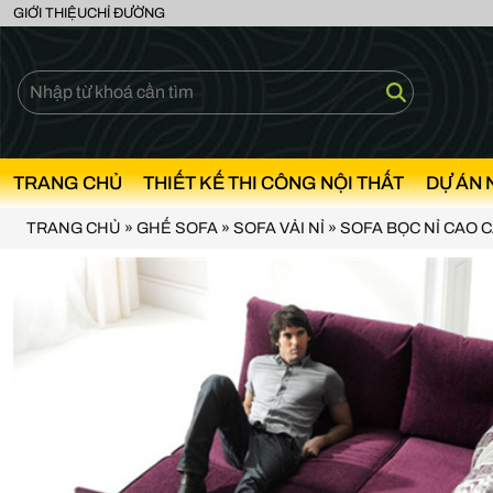
GIỚI THIỆU
CHỈ ĐƯỜNG
TRANG CHỦ
THIẾT KẾ THI CÔNG NỘI THẤT
DỰ ÁN 
TRANG CHỦ
»
GHẾ SOFA
»
SOFA VẢI NỈ
»
SOFA BỌC NỈ CAO 