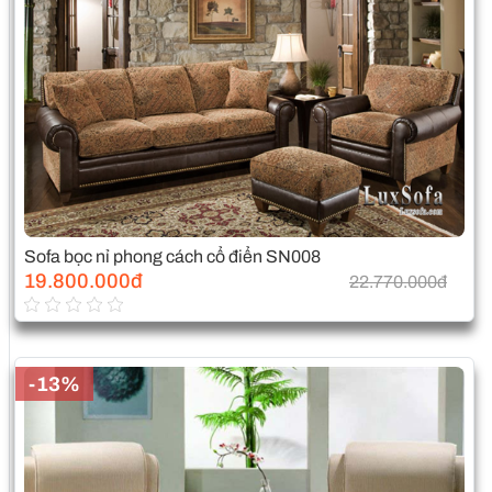
Sofa bọc nỉ phong cách cổ điển SN008
19.800.000đ
22.770.000đ
-13%