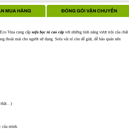
Hà Nội
N MUA HÀNG
ĐÓNG GÓI VẬN CHUYỂN
. Eco Vina cung cấp
sofa bọc nỉ cao cấp
với những tính năng vượt trội của chất
g thoải mái cho người sử dụng. Sofa vải nỉ còn dễ giặt, dễ bảo quản nên
.
a thật…)
ớc của mình.