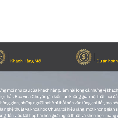
Khách Hàng Mới
Dự án hoàn
ứng mọi nhu cầu của khách hàng, làm hài lòng cả những vị khách 
nội thất.
Eco vina Chuyên gia kiến tạo không gian nội thất, nơi đẳn
o không gian, những người nghệ sĩ thổi hồn vào từng chi tiết, tạ
iữa nghệ thuật và khoa học Chúng tôi hiểu rằng, một không gian 
rọng đến việc kết hợp hài hòa giữa nghệ thuật và khoa học, mang 