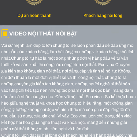
Dự án hoàn thành
Khách hàng hài lòng
VIDEO NỘI THẤT NỔI BẬT
Với sứ mệnh làm đẹp to lớn chúng tôi sẽ luôn phấn đấu để đáp ứng mọi
nhu cầu của khách hàng, làm hài lòng cả những vị khách hàng khó tính
nhất.Chúng tôi tự hào là một trong những đơn vị hàng đầu về tư vấn
thiết kế và sản xuất thi công các công trình nội thất.
Eco vina Chuyên
gia kiến tạo không gian nội thất, nơi đẳng cấp và tinh tế hội tụ: Không
chỉ đơn thuần là một đơn vị thiết kế và thi công nội thất, chúng tôi là
những chuyên gia kiến tạo không gian, những người nghệ sĩ thổi hồn
vào từng chi tiết, tạo nên những tác phẩm nội thất độc bản, mang đậm
dấu ấn cá nhân của gia chủ.
Đến với nội thất Eco vina : Sự kết hợp hoàn
hảo giữa nghệ thuật và khoa học Chúng tôi hiểu rằng, một không gian
sống lý tưởng không chỉ đẹp về hình thức mà còn phải đáp ứng tối đa
nhu cầu sử dụng của gia chủ. Vì vậy, Eco vina luôn chú trọng đến việc
kết hợp hài hòa giữa nghệ thuật và khoa học, mang đến những giải
pháp nội thất thông minh, tiện nghi và hiện đại:
Chúng tôi luôn đặt sự hài lòng của khách hàng lên hàng đầu. Eco vina