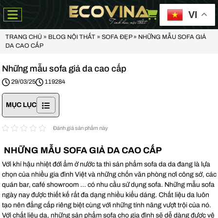
VI
TRANG CHỦ
»
BLOG NỘI THẤT
»
SOFA ĐẸP
»
NHỮNG MẪU SOFA GIẢ
DA CAO CẤP
Những mẫu sofa giả da cao cấp
29/03/25
119284
MỤC LỤC
Đánh giá sản phẩm này
NHỮNG MẪU SOFA GIẢ DA CAO CẤP
Với khí hậu nhiệt đới ẩm ở nước ta thì sản phẩm sofa da da đang là lựa
chọn của nhiều gia đình Việt và những chốn văn phòng nơi công sở, các
quán bar, café showroom … có nhu cầu sử dụng sofa. Những mẫu sofa
ngày nay được thiết kế rất đa dạng nhiều kiểu dáng. Chất liệu da luôn
tạo nên đẳng cấp riêng biệt cùng với những tính năng vượt trội của nó.
Với chất liệu da, những sản phẩm sofa cho gia đình sẽ dễ dàng được vệ