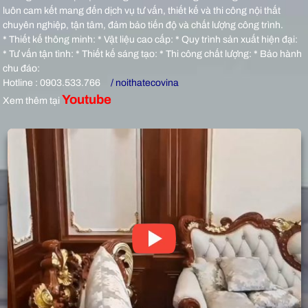
luôn cam kết mang đến dịch vụ tư vấn, thiết kế và thi công nội thất
chuyên nghiệp, tận tâm, đảm bảo tiến độ và chất lượng công trình.
* Thiết kế thông minh: * Vật liệu cao cấp: * Quy trình sản xuất hiện đại:
* Tư vấn tận tình: * Thiết kế sáng tạo: * Thi công chất lượng: * Bảo hành
chu đáo:
Hotline : 0903.533.766
/ noithatecovina
Youtube
Xem thêm tại