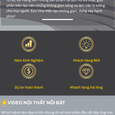
nỗ lực để mang đến những sản phẩm và dịch vụ tốt nhất, góp
phần kiến tạo nên những không gian sống và làm việc lý tưởng
cho mọi người. Eco Vina Kiến tạo không gian, dựng xây hạnh
phúc!
Năm Kinh Nghiệm
Khách Hàng Mới
Dự án hoàn thành
Khách hàng hài lòng
VIDEO NỘI THẤT NỔI BẬT
Với sứ mệnh làm đẹp to lớn chúng tôi sẽ luôn phấn đấu để đáp ứng mọi