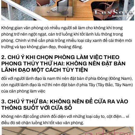
Không gian văn phòng có nhiều người sẽ làm cho không khí trong
phòng trở nên ngột ngạt, cản trở luồng khí tốt lành lưu thông trong
phòng. Chính vì thế cần phải trồng nhiều loại cây xanh để cải thiện môi
trường và tạo không gian đẹp, thoáng đãng.
2. CHÚ Ý KHI CHỌN PHÒNG LÀM VIỆC THEO
PHONG THỦY THỨ HAI: KHÔNG NÊN ĐẶT BÀN
LÃNH ĐẠO MỘT CÁCH TÙY TIỆN
đối với người lãnh đạo là nam thì nên đặt bàn ở phía Đông (Đông Nam),
còn người lãnh đạo là nữ thì nên đặt bàn ở phía Tây (Tây Bắc, Tây Nam)
của căn phòng làm việc
3. CHÚ Ý THỨ BA: KHÔNG NÊN ĐỂ CỬA RA VÀO
THÔNG SUỐT VỚI CỬA SỔ
Không nên đặt cổng chính đối diện với những loại cây to, cột điện… vì
điều đó sẽ chặn luồng khí tốt vào văn phòng.