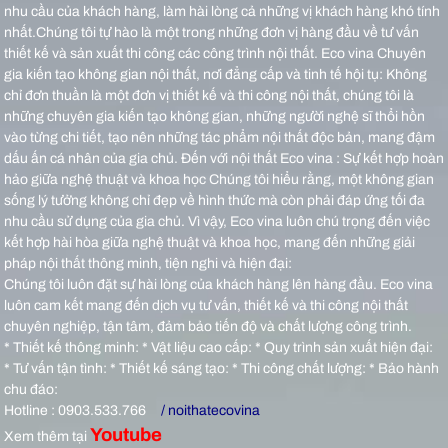
nhu cầu của khách hàng, làm hài lòng cả những vị khách hàng khó tính
nhất.Chúng tôi tự hào là một trong những đơn vị hàng đầu về tư vấn
thiết kế và sản xuất thi công các công trình nội thất.
Eco vina Chuyên
gia kiến tạo không gian nội thất, nơi đẳng cấp và tinh tế hội tụ: Không
chỉ đơn thuần là một đơn vị thiết kế và thi công nội thất, chúng tôi là
những chuyên gia kiến tạo không gian, những người nghệ sĩ thổi hồn
vào từng chi tiết, tạo nên những tác phẩm nội thất độc bản, mang đậm
dấu ấn cá nhân của gia chủ.
Đến với nội thất Eco vina : Sự kết hợp hoàn
hảo giữa nghệ thuật và khoa học Chúng tôi hiểu rằng, một không gian
sống lý tưởng không chỉ đẹp về hình thức mà còn phải đáp ứng tối đa
nhu cầu sử dụng của gia chủ. Vì vậy, Eco vina luôn chú trọng đến việc
kết hợp hài hòa giữa nghệ thuật và khoa học, mang đến những giải
pháp nội thất thông minh, tiện nghi và hiện đại:
Chúng tôi luôn đặt sự hài lòng của khách hàng lên hàng đầu. Eco vina
luôn cam kết mang đến dịch vụ tư vấn, thiết kế và thi công nội thất
chuyên nghiệp, tận tâm, đảm bảo tiến độ và chất lượng công trình.
* Thiết kế thông minh: * Vật liệu cao cấp: * Quy trình sản xuất hiện đại:
* Tư vấn tận tình: * Thiết kế sáng tạo: * Thi công chất lượng: * Bảo hành
chu đáo:
Hotline : 0903.533.766
/ noithatecovina
Youtube
Xem thêm tại