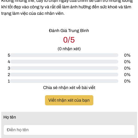
Không những thế, cây to chặn ngay cửa chính sẽ cản trở những luồng
khí tốt đẹp vào công ty và rất dễ làm ảnh hưởng đến sức khoẻ và tâm
trạng làm việc của các nhân viên.
Đánh Giá Trung Bình
0/5
(
0
nhận xét)
5
0%
4
0%
3
0%
2
0%
1
0%
Chia sẻ nhận xét về bài viết
Viết nhận xét của bạn
Họ tên