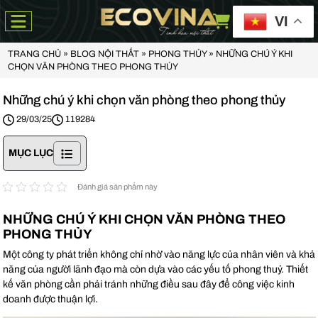
VI
TRANG CHỦ
»
BLOG NỘI THẤT
»
PHONG THỦY
»
NHỮNG CHÚ Ý KHI
CHỌN VĂN PHÒNG THEO PHONG THỦY
Những chú ý khi chọn văn phòng theo phong thủy
29/03/25
119284
MỤC LỤC
Đánh giá sản phẩm này
NHỮNG CHÚ Ý KHI CHỌN VĂN PHÒNG THEO
PHONG THỦY
Một công ty phát triển không chỉ nhờ vào năng lực của nhân viên và khả
năng của người lãnh đạo mà còn dựa vào các yếu tố phong thuỷ. Thiết
kế văn phòng cần phải tránh những điều sau đây để công việc kinh
doanh được thuận lợi.