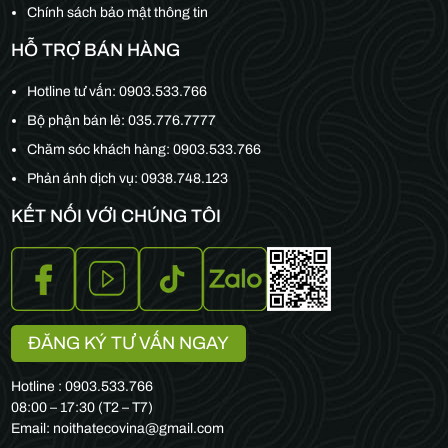
Chính sách bảo mật thông tin
HỖ TRỢ BÁN HÀNG
Hotline tư vấn:
0903.533.766
Bộ phận bán lẻ:
035.776.7777
Chăm sóc khách hàng:
0903.533.766
Phản ánh dịch vụ: 0938.748.123
KẾT NỐI VỚI CHÚNG TÔI
ĐĂNG KÝ TƯ VẤN NGAY
Hotline : 0903.533.766
08:00 – 17:30 (T2 – T7)
Email: noithatecovina@gmail.com