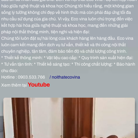
hảo giữa nghệ thuật và khoa học Chúng tôi hiểu rằng, một không gian
sống lý tưởng không chỉ đẹp về hình thức mà còn phải đáp ứng tối đa
nhu cầu sử dụng của gia chủ. Vì vậy, Eco vina luôn chú trọng đến việc
kết hợp hài hòa giữa nghệ thuật và khoa học, mang đến những giải
pháp nội thất thông minh, tiện nghi và hiện đại:
Chúng tôi luôn đặt sự hài lòng của khách hàng lên hàng đầu. Eco vina
luôn cam kết mang đến dịch vụ tư vấn, thiết kế và thi công nội thất
chuyên nghiệp, tận tâm, đảm bảo tiến độ và chất lượng công trình.
* Thiết kế thông minh: * Vật liệu cao cấp: * Quy trình sản xuất hiện đại:
* Tư vấn tận tình: * Thiết kế sáng tạo: * Thi công chất lượng: * Bảo hành
chu đáo:
Hotline : 0903.533.766
/ noithatecovina
Youtube
Xem thêm tại