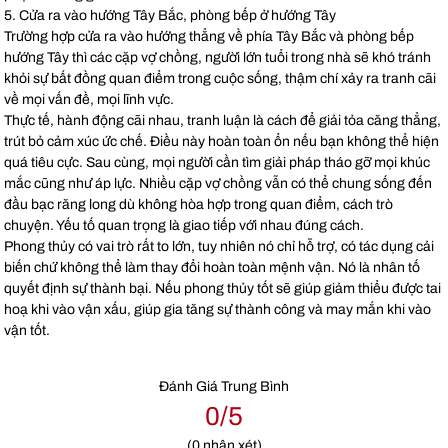
5. Cửa ra vào hướng Tây Bắc, phòng bếp ở hướng Tây
Trường hợp cửa ra vào hướng thẳng về phía Tây Bắc và phòng bếp
hướng Tây thì các cặp vợ chồng, người lớn tuổi trong nhà sẽ khó tránh
khỏi sự bất đồng quan điểm trong cuộc sống, thậm chí xảy ra tranh cãi
về mọi vấn đề, mọi lĩnh vực.
Thực tế, hành động cãi nhau, tranh luận là cách để giải tỏa căng thẳng,
trút bỏ cảm xúc ức chế. Điều này hoàn toàn ổn nếu bạn không thể hiện
quá tiêu cực. Sau cùng, mọi người cần tìm giải pháp tháo gỡ mọi khúc
mắc cũng như áp lực. Nhiều cặp vợ chồng vẫn có thể chung sống đến
đầu bạc răng long dù không hòa hợp trong quan điểm, cách trò
chuyện. Yếu tố quan trọng là giao tiếp với nhau đúng cách.
Phong thủy có vai trò rất to lớn, tuy nhiên nó chỉ hỗ trợ, có tác dụng cải
biến chứ không thể làm thay đổi hoàn toàn mệnh vận. Nó là nhân tố
quyết định sự thành bại. Nếu phong thủy tốt sẽ giúp giảm thiểu được tai
hoạ khi vào vận xấu, giúp gia tăng sự thành công và may mắn khi vào
vận tốt.
Đánh Giá Trung Bình
0/5
(
0
nhận xét)