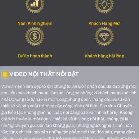
Năm Kinh Nghiệm
Khách Hàng Mới
Dự án hoàn thành
Khách hàng hài lòng
VIDEO NỘI THẤT NỔI BẬT
Với sứ mệnh làm đẹp to lớn chúng tôi sẽ luôn phấn đấu để đáp ứng mọi
nhu cầu của khách hàng, làm hài lòng cả những vị khách hàng khó tính
nhất.Chúng tôi tự hào là một trong những đơn vị hàng đầu về tư vấn
thiết kế và sản xuất thi công các công trình nội thất.
Eco vina Chuyên
gia kiến tạo không gian nội thất, nơi đẳng cấp và tinh tế hội tụ: Không
chỉ đơn thuần là một đơn vị thiết kế và thi công nội thất, chúng tôi là
những chuyên gia kiến tạo không gian, những người nghệ sĩ thổi hồn
vào từng chi tiết, tạo nên những tác phẩm nội thất độc bản, mang đậm
dấu ấn cá nhân của gia chủ.
Đến với nội thất Eco vina : Sự kết hợp hoàn