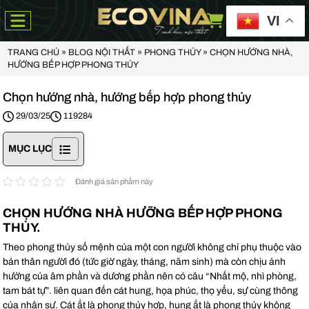
VI
TRANG CHỦ
»
BLOG NỘI THẤT
»
PHONG THỦY
»
CHỌN HƯỚNG NHÀ,
HƯỚNG BẾP HỢP PHONG THỦY
Chọn hướng nhà, hướng bếp hợp phong thủy
29/03/25
119284
MỤC LỤC
Đánh giá sản phẩm này
CHỌN HƯỚNG NHÀ HƯỠNG BẾP HỢP PHONG
THỦY.
Theo phong thủy số mệnh của một con người không chỉ phụ thuộc vào
bản thân người đó (tức giờ ngày, tháng, năm sinh) mà còn chịu ảnh
hưởng của âm phần và dương phần nên có câu “Nhất mộ, nhì phòng,
tam bát tự”. liên quan đến cát hung, họa phúc, thọ yểu, sự cùng thông
của nhân sự. Cát ắt là phong thủy hợp, hung ắt là phong thủy không