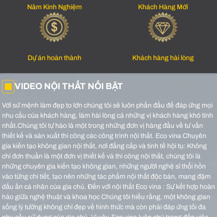
Năm Kinh Nghiệm
Khách Hàng Mới
Dự án hoàn thành
Khách hàng hài lòng
VIDEO NỘI THẤT NỔI BẬT
Với sứ mệnh làm đẹp to lớn chúng tôi sẽ luôn phấn đấu để đáp ứng mọi
nhu cầu của khách hàng, làm hài lòng cả những vị khách hàng khó tính
nhất.Chúng tôi tự hào là một trong những đơn vị hàng đầu về tư vấn
thiết kế và sản xuất thi công các công trình nội thất.
Eco vina Chuyên
gia kiến tạo không gian nội thất, nơi đẳng cấp và tinh tế hội tụ: Không
chỉ đơn thuần là một đơn vị thiết kế và thi công nội thất, chúng tôi là
những chuyên gia kiến tạo không gian, những người nghệ sĩ thổi hồn
vào từng chi tiết, tạo nên những tác phẩm nội thất độc bản, mang đậm
dấu ấn cá nhân của gia chủ.
Đến với nội thất Eco vina : Sự kết hợp hoàn
hảo giữa nghệ thuật và khoa học Chúng tôi hiểu rằng, một không gian
sống lý tưởng không chỉ đẹp về hình thức mà còn phải đáp ứng tối đa