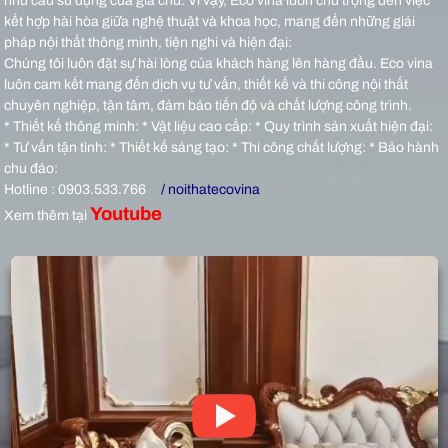
nhu cầu sử dụng của gia chủ. Vì vậy, Eco vina luôn chú trọng đến việc
kết hợp hài hòa giữa nghệ thuật và khoa học, mang đến những giải
pháp nội thất thông minh, tiện nghi và hiện đại:
Chúng tôi luôn đặt sự hài lòng của khách hàng lên hàng đầu. Eco vina
luôn cam kết mang đến dịch vụ tư vấn, thiết kế và thi công nội thất
chuyên nghiệp, tận tâm, đảm bảo tiến độ và chất lượng công trình.
* Thiết kế thông minh: * Vật liệu cao cấp: * Quy trình sản xuất hiện đại:
* Tư vấn tận tình: * Thiết kế sáng tạo: * Thi công chất lượng: * Bảo hành
chu đáo:
Hotline : 0903.533.766
/ noithatecovina
Youtube
Xem thêm tại