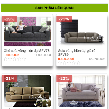
SẢN PHẨM LIÊN QUAN
-19%
-21%
Ghế sofa văng hiện đại SFV76
Sofa văng hiện đại giá rẻ
SFV89
9.600.000đ
11.900.000đ
9.500.000đ
12.070.000đ
-21%
-22%