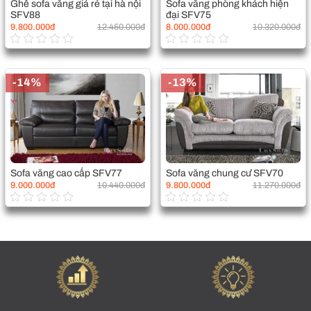
Ghế sofa văng giá rẻ tại hà nội
Sofa văng phòng khách hiện
SFV88
đại SFV75
9.800.000đ
12.450.000đ
8.000.000đ
10.320.000đ
-14%
-13%
Sofa văng cao cấp SFV77
Sofa văng chung cư SFV70
9.000.000đ
10.440.000đ
9.800.000đ
11.270.000đ