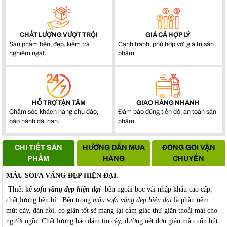
CHẤT LƯỢNG VƯỢT TRỘI
GIÁ CẢ HỢP LÝ
Sản phẩm bền, đẹp, kiểm tra
Cạnh tranh, phù hợp với giá trị sản
nghiêm ngặt.
phẩm.
HỖ TRỢ TẬN TÂM
GIAO HÀNG NHANH
Chăm sóc khách hàng chu đáo,
Đảm bảo đúng tiến độ, an toàn sản
bảo hành dài hạn.
phẩm.
CHI TIẾT SẢN
HƯỚNG DẪN MUA
ĐÓNG GÓI VẬN
PHẨM
HÀNG
CHUYỂN
MẪU SOFA VĂNG ĐẸP HIỆN ĐẠI.
Thiết kế
sofa văng đẹp hiện đại
bên ngoài bọc vải nhập khẩu cao cấp,
chất lượng bền bỉ . Bên trong
mẫu sofa văng đẹp hiện đại
là phần nệm
mút dày, đàn hồi, co giãn tốt sẽ mang lại cảm giác thư giãn thoải mái cho
người ngồi. Chất lượng bảo đảm tin cậy, đường nét đơn giản mà cuốn hút.