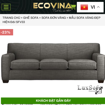
VI
TRANG CHỦ
»
GHẾ SOFA
»
SOFA ĐƠN VĂNG
»
MẪU SOFA VĂNG ĐẸP
HIỆN ĐẠI SFV33
-23%
Anh Thiện -
0929090***
- 23 Mẹ Thứ - Hòa Xuân - Cẩm Lệ - Đà Nẵng
Chị Hoa -
0988068***
- 56 Nguyễn Khang, Cầu Giấy
KHÁCH ĐẶT GẦN ĐÂY
Anh Việt -
0349582***
- Toà Moonlight An Lạc, Vân Canh Hoài Đức