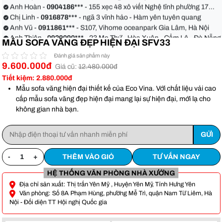
Anh Hoàn -
0904186***
- 155 xẹc 48 xô viết Nghệ tĩnh phường 17
quận Bình Thạnh
Chị Linh -
0916878***
- ngã 3 vĩnh hảo - Hàm yên tuyên quang
Anh Vũ -
0911861***
- S107, Vihome oceanpark Gia Lâm, Hà Nội
Anh Thiện -
0929090***
- 23 Mẹ Thứ - Hòa Xuân - Cẩm Lệ - Đà Nẵng
MẪU SOFA VĂNG ĐẸP HIỆN ĐẠI SFV33
Chị Hoa -
0988068***
- 56 Nguyễn Khang, Cầu Giấy
Anh Việt -
0349582***
- Toà Moonlight An Lạc, Vân Canh Hoài Đức
Đánh giá sản phẩm này
9.600.000đ
Anh Hoàn -
0904186***
- 155 xẹc 48 xô viết Nghệ tĩnh phường 17
Giá cũ:
12.480.000đ
quận Bình Thạnh
Chị Linh -
0916878***
- ngã 3 vĩnh hảo - Hàm yên tuyên quang
Tiết kiệm: 2.880.000đ
Anh Vũ -
0911861***
- S107, Vihome oceanpark Gia Lâm, Hà Nội
Mẫu sofa văng hiện đại thiết kế của Eco Vina. Với chất liệu vải cao
cấp mẫu sofa văng đẹp hiện đại mang lại sự hiện đại, mới lạ cho
không gian nhà bạn.
-
+
THÊM VÀO GIỎ
TƯ VẤN NGAY
HỆ THỐNG VĂN PHÒNG NHÀ XƯỞNG
Địa chỉ sản xuất: Thị trấn Yên Mỹ , Huyện Yên Mỹ, Tỉnh Hưng Yên
Văn phòng: Số 8A Phạm Hùng, phường Mễ Trì, quận Nam Từ Liêm, Hà
Nội - Đối diện TT Hội nghị Quốc gia