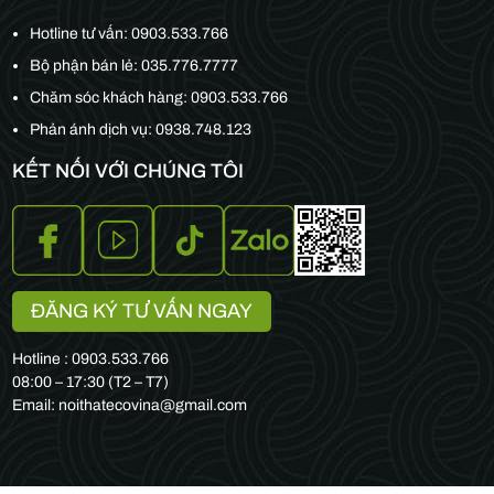
Hotline tư vấn:
0903.533.766
Bộ phận bán lẻ:
035.776.7777
Chăm sóc khách hàng:
0903.533.766
Phản ánh dịch vụ: 0938.748.123
KẾT NỐI VỚI CHÚNG TÔI
ĐĂNG KÝ TƯ VẤN NGAY
Hotline : 0903.533.766
08:00 – 17:30 (T2 – T7)
Email: noithatecovina@gmail.com