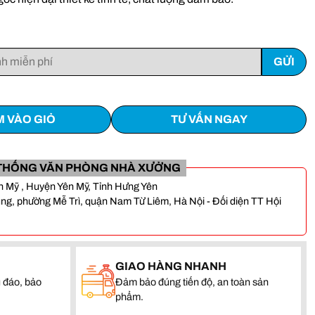
 VÀO GIỎ
TƯ VẤN NGAY
THỐNG VĂN PHÒNG NHÀ XƯỞNG
Yên Mỹ , Huyện Yên Mỹ, Tỉnh Hưng Yên
, phường Mễ Trì, quận Nam Từ Liêm, Hà Nội - Đối diện TT Hội
GIAO HÀNG NHANH
 đáo, bảo
Đảm bảo đúng tiến độ, an toàn sản
phẩm.