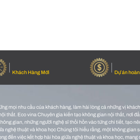
Khách Hàng Mới
Dự án hoàn
ứng mọi nhu cầu của khách hàng, làm hài lòng cả những vị khách 
nội thất.
Eco vina Chuyên gia kiến tạo không gian nội thất, nơi đẳn
o không gian, những người nghệ sĩ thổi hồn vào từng chi tiết, tạ
iữa nghệ thuật và khoa học Chúng tôi hiểu rằng, một không gian 
rọng đến việc kết hợp hài hòa giữa nghệ thuật và khoa học, mang 