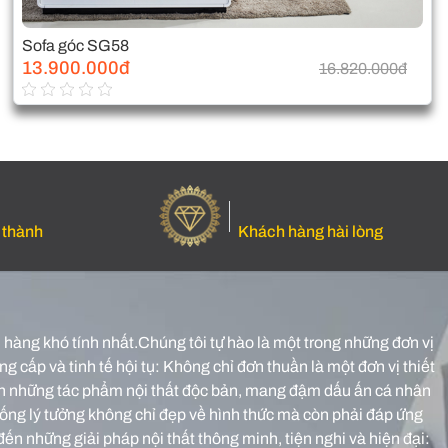
Sofa góc SG58
13.900.000đ
16.820.000đ
 thành
Khách hàng hài lòng
hàng khó tính nhất.Chúng tôi tự hào là một trong những đơn vị
g cấp và tinh tế hội tụ: Không chỉ đơn thuần là một đơn vị thiết
o nên những tác phẩm nội thất độc bản, mang đậm dấu ấn cá nhân
sống lý tưởng không chỉ đẹp về hình thức mà còn phải đáp ứng
đến những giải pháp nội thất thông minh, tiện nghi và hiện đại: