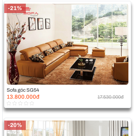
-21%
Sofa góc SG54
13.800.000đ
17.530.000đ
-20%