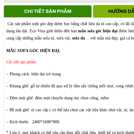
Anh Vũ -
0911861***
- S107, Vihome oceanpark Gia Lâm, 
CHI TIẾT SẢN PHẨM
HƯỚNG DẪ
Các sản phẩm
sofa góc đẹp
được bọc bằng chất liệu da nỉ cao cấp, có độ d
dụng lâu dài. Eco Vina giới thiệu đến bạn
mẫu sofa góc hiện đại
được làm 
cung cấp những mẫu sofa nỉ, sofa vải,
sofa da
…với mẫu mã đẹp, giá cả hợ
MẪU SOFA GÓC HIỆN ĐẠI.
Chi tiết sản phẩm:
– Phong cách: hiện đại trẻ trung.
– Khung ghế: gỗ tự nhiên đã qua xử lý tẩm sấy chống mối mọt, cong vênh.
– Đệm mút ghế: đệm mút chuyên dụng tùy chọn cứng, mềm
– Bề mặt ghế: nỉ cao cấp ( có thể lựa chọn các vật liệu khác như vải, nỉ, d
– Kích thước: 2400*1600*800.
* Lưu ý: quý khách có thể yêu cầu thay đổi chất liệu, thiết kế và kích thư