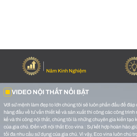
Năm Kinh Nghiệm
VIDEO NỘI THẤT NỔI BẬT
Với sứ mệnh làm đẹp to lớn chúng tôi sẽ luôn phấn đấu để đáp 
hàng đầu về tư vấn thiết kế và sản xuất thi công các công trình 
kế và thi công nội thất, chúng tôi là những chuyên gia kiến tạ
của gia chủ.
Đến với nội thất Eco vina : Sự kết hợp hoàn hảo g
tối đa nhu cầu sử dụng của gia chủ. Vì vậy, Eco vina luôn chú t