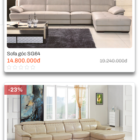
Sofa góc SG64
14.800.000đ
19.240.000đ
-23%