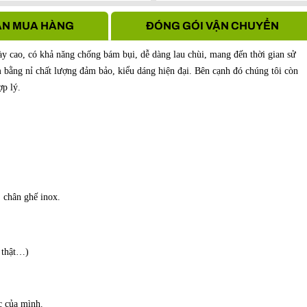
Hà Nội
N MUA HÀNG
ĐÓNG GÓI VẬN CHUYỂN
ày cao, có khả năng chống bám bụi, dễ dàng lau chùi, mang đến thời gian sử
bằng nỉ chất lượng đảm bảo, kiểu dáng hiện đại. Bên cạnh đó chúng tôi còn
p lý.
 chân ghế inox.
a thật…)
ớc của mình.