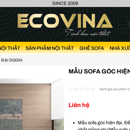
SINCE 2009
NỘI THẤT
SẢN PHẨM NỘI THẤT
GHẾ SOFA
NHÀ XƯ
 ĐẠI SG004
MẪU SOFA GÓC HIỆN
Đánh giá sản phẩm n
Liên hệ
Mẫu sofa góc hiện đại. Đế
nhất giống như Mẫu sofa gó