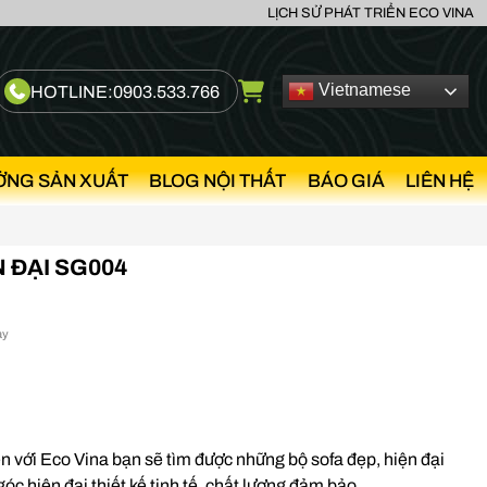
LỊCH SỬ PHÁT TRIỂN ECO VINA
Vietnamese
HOTLINE:
0903.533.766
ỞNG SẢN XUẤT
BLOG NỘI THẤT
BÁO GIÁ
LIÊN HỆ
 ĐẠI SG004
ày
n với Eco Vina bạn sẽ tìm được những bộ sofa đẹp, hiện đại
c hiện đại thiết kế tinh tế, chất lượng đảm bảo.