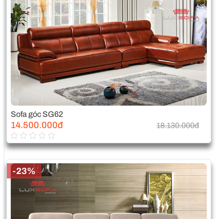
Sofa góc SG62
14.500.000đ
18.130.000đ
-23%