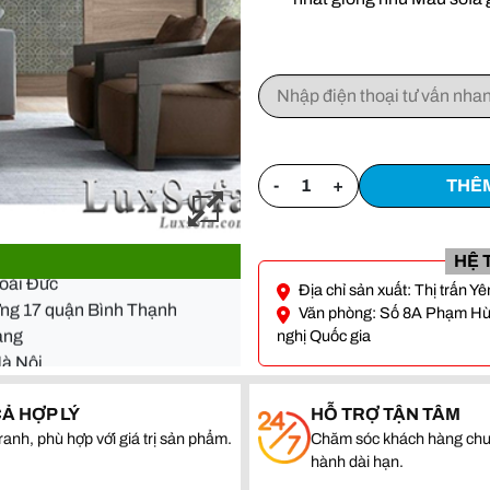
-
+
THÊM
- Đà Nẵng
Hoài Đức
HỆ 
ường 17 quận Bình Thạnh
Địa chỉ sản xuất: Thị trấn 
quang
Văn phòng: Số 8A Phạm Hùng
nghị Quốc gia
Hà Nội
- Đà Nẵng
CẢ HỢP LÝ
HỖ TRỢ TẬN TÂM
Hoài Đức
ranh, phù hợp với giá trị sản phẩm.
Chăm sóc khách hàng chu
ường 17 quận Bình Thạnh
hành dài hạn.
quang