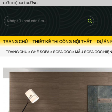
GIỚI THIỆU
CHỈ ĐƯỜNG
TRANG CHỦ
THIẾT KẾ THI CÔNG NỘI THẤT
DỰ ÁN 
TRANG CHỦ
»
GHẾ SOFA
»
SOFA GÓC
»
MẪU SOFA GÓC HIỆN