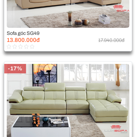
Sofa góc SG49
13.800.000đ
17.940.000đ
-17%