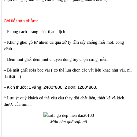
Chi tiết sản phẩm:
– Phong cách: trang nhã, thanh lịch.
– Khung ghế: gỗ tự nhiên đã qua xử lý tẩm sấy chống mối mọt, cong
vênh.
– Đệm mút ghế: đệm mút chuyên dụng tùy chọn cứng, mềm
– Bề mặt ghế: sofa bọc vải ( có thể lựa chọn các vật liệu khác như vải, nỉ,
da thật…)
– Kích thước: 1 văng: 2400*800, 2 đơn: 1200*800.
* Lưu ý: quý khách có thể yêu cầu thay đổi chất liệu, thiết kế và kích
thước của mình.
Mẫu bàn ghế sofa gỗ