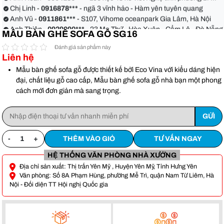
quận Bình Thạnh
Chị Linh -
0916878***
- ngã 3 vĩnh hảo - Hàm yên tuyên quang
Anh Vũ -
0911861***
- S107, Vihome oceanpark Gia Lâm, Hà Nội
Anh Thiện -
0929090***
- 23 Mẹ Thứ - Hòa Xuân - Cẩm Lệ - Đà Nẵng
MẪU BÀN GHẾ SOFA GỖ SG16
Chị Hoa -
0988068***
- 56 Nguyễn Khang, Cầu Giấy
Anh Việt -
0349582***
- Toà Moonlight An Lạc, Vân Canh Hoài Đức
Đánh giá sản phẩm này
Liên hệ
Anh Hoàn -
0904186***
- 155 xẹc 48 xô viết Nghệ tĩnh phường 17
quận Bình Thạnh
Chị Linh -
0916878***
- ngã 3 vĩnh hảo - Hàm yên tuyên quang
Mẫu bàn ghế sofa gỗ được thiết kế bởi Eco Vina với kiểu dáng hiện
Anh Vũ -
0911861***
- S107, Vihome oceanpark Gia Lâm, Hà Nội
đại, chất liệu gỗ cao cấp, Mẫu bàn ghế sofa gỗ nhà bạn một phong
cách mới đơn giản mà sang trọng.
-
+
THÊM VÀO GIỎ
TƯ VẤN NGAY
HỆ THỐNG VĂN PHÒNG NHÀ XƯỞNG
Địa chỉ sản xuất: Thị trấn Yên Mỹ , Huyện Yên Mỹ, Tỉnh Hưng Yên
Văn phòng: Số 8A Phạm Hùng, phường Mễ Trì, quận Nam Từ Liêm, Hà
Nội - Đối diện TT Hội nghị Quốc gia