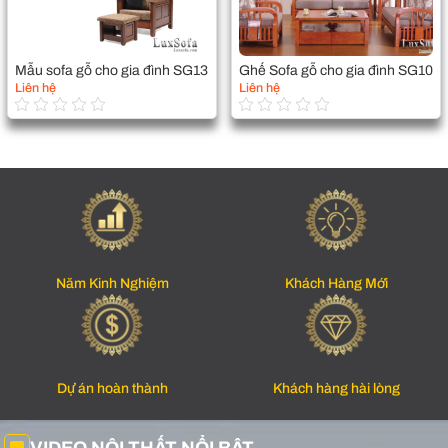
Mẫu sofa gỗ cho gia đình SG13
Ghế Sofa gỗ cho gia đình SG10
Liên hệ
Liên hệ
Năm Kinh Nghiệm
Khách Hàng Mới
Dự án hoàn thành
Khách hàng hài lòng
VIDEO NỘI THẤT NỔI BẬT