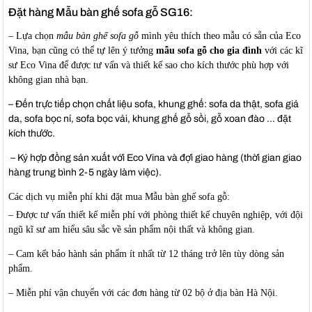
Đặt hàng
Mẫu bàn ghế sofa gỗ SG16:
– Lựa chọn
mẫu bàn ghế sofa gỗ
mình yêu thích theo mẫu có sẵn của Eco
Vina, bạn cũng có thể tự lên ý tưởng
mẫu sofa gỗ cho gia đình
với các kĩ
sư Eco Vina để được tư vấn và thiết kế sao cho kích thước phù hợp với
không gian nhà bạn.
– Đến trực tiếp chọn chất liệu sofa, khung ghế: sofa da thật, sofa giả
da, sofa bọc nỉ, sofa bọc vải, khung ghế gỗ sồi, gỗ xoan đào … đặt
kích thước.
– Ký hợp đồng sản xuất với Eco Vina và đợi giao hàng (thời gian giao
hàng trung bình 2-5 ngày làm việc).
Các dịch vụ miễn phí khi đặt mua
Mẫu bàn ghế sofa gỗ
:
– Được tư vấn thiết kế miễn phí với phòng thiết kế chuyên nghiệp, với đội
ngũ kĩ sư am hiểu sâu sắc về sản phẩm nội thất và không gian.
– Cam kết bảo hành sản phẩm ít nhất từ 12 tháng trở lên tùy dòng sản
phẩm.
– Miễn phí vận chuyển với các đơn hàng từ 02 bộ ở địa bàn Hà Nội.