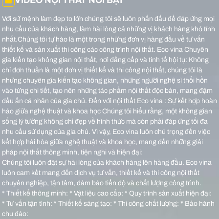
Với sứ mệnh làm đẹp to lớn chúng tôi sẽ luôn phấn đấu để đáp ứng mọi
nhu cầu của khách hàng, làm hài lòng cả những vị khách hàng khó tính
nhất.Chúng tôi tự hào là một trong những đơn vị hàng đầu về tư vấn
thiết kế và sản xuất thi công các công trình nội thất.
Eco vina Chuyên
gia kiến tạo không gian nội thất, nơi đẳng cấp và tinh tế hội tụ: Không
chỉ đơn thuần là một đơn vị thiết kế và thi công nội thất, chúng tôi là
những chuyên gia kiến tạo không gian, những người nghệ sĩ thổi hồn
vào từng chi tiết, tạo nên những tác phẩm nội thất độc bản, mang đậm
dấu ấn cá nhân của gia chủ.
Đến với nội thất Eco vina : Sự kết hợp hoàn
hảo giữa nghệ thuật và khoa học Chúng tôi hiểu rằng, một không gian
sống lý tưởng không chỉ đẹp về hình thức mà còn phải đáp ứng tối đa
nhu cầu sử dụng của gia chủ. Vì vậy, Eco vina luôn chú trọng đến việc
kết hợp hài hòa giữa nghệ thuật và khoa học, mang đến những giải
pháp nội thất thông minh, tiện nghi và hiện đại:
Chúng tôi luôn đặt sự hài lòng của khách hàng lên hàng đầu. Eco vina
luôn cam kết mang đến dịch vụ tư vấn, thiết kế và thi công nội thất
chuyên nghiệp, tận tâm, đảm bảo tiến độ và chất lượng công trình.
* Thiết kế thông minh: * Vật liệu cao cấp: * Quy trình sản xuất hiện đại:
* Tư vấn tận tình: * Thiết kế sáng tạo: * Thi công chất lượng: * Bảo hành
chu đáo: