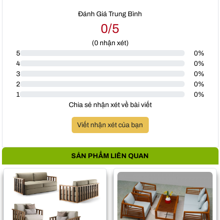
Đánh Giá Trung Bình
0/5
(
0
nhận xét)
5
0%
4
0%
3
0%
2
0%
1
0%
Chia sẻ nhận xét về bài viết
Viết nhận xét của bạn
SẢN PHẨM LIÊN QUAN