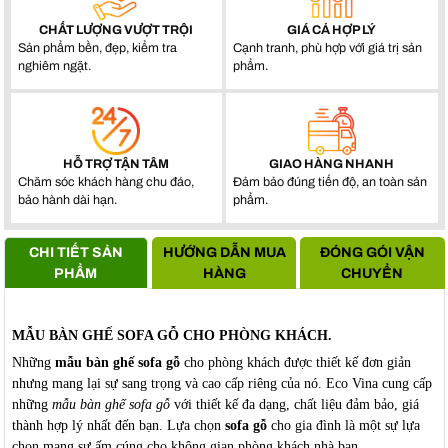
CHẤT LƯỢNG VƯỢT TRỘI
GIÁ CẢ HỢP LÝ
Sản phẩm bền, đẹp, kiểm tra
Cạnh tranh, phù hợp với giá trị sản
nghiêm ngặt.
phẩm.
HỖ TRỢ TẬN TÂM
GIAO HÀNG NHANH
Chăm sóc khách hàng chu đáo,
Đảm bảo đúng tiến độ, an toàn sản
bảo hành dài hạn.
phẩm.
CHI TIẾT SẢN
HƯỚNG DẪN MUA
ĐÓNG GÓI VẬN
PHẨM
HÀNG
CHUYỂN
MẪU BÀN GHẾ SOFA GỖ CHO PHÒNG KHÁCH
.
Những
mẫu bàn ghế sofa gỗ
cho phòng khách được thiết kế đơn giản
nhưng mang lại sự sang trọng và cao cấp riêng của nó. Eco Vina cung cấp
những
mẫu bàn ghế sofa gỗ
với thiết kế đa dạng, chất liệu đảm bảo, giá
thành hợp lý nhất đến bạn. Lựa chọn
sofa gỗ
cho gia đình
là một sự lựa
chọn mang sự ấm cúng cho không gian phòng khách nhà bạn.