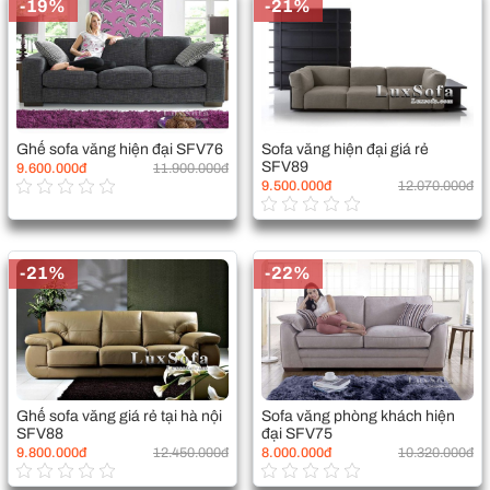
-19%
-21%
Ghế sofa văng hiện đại SFV76
Sofa văng hiện đại giá rẻ
SFV89
9.600.000đ
11.900.000đ
9.500.000đ
12.070.000đ
-21%
-22%
Ghế sofa văng giá rẻ tại hà nội
Sofa văng phòng khách hiện
SFV88
đại SFV75
9.800.000đ
12.450.000đ
8.000.000đ
10.320.000đ