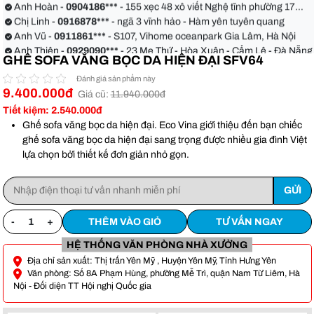
Anh Hoàn -
0904186***
- 155 xẹc 48 xô viết Nghệ tĩnh phường 17
quận Bình Thạnh
Chị Linh -
0916878***
- ngã 3 vĩnh hảo - Hàm yên tuyên quang
Anh Vũ -
0911861***
- S107, Vihome oceanpark Gia Lâm, Hà Nội
Anh Thiện -
0929090***
- 23 Mẹ Thứ - Hòa Xuân - Cẩm Lệ - Đà Nẵng
GHẾ SOFA VĂNG BỌC DA HIỆN ĐẠI SFV64
Chị Hoa -
0988068***
- 56 Nguyễn Khang, Cầu Giấy
Anh Việt -
0349582***
- Toà Moonlight An Lạc, Vân Canh Hoài Đức
Đánh giá sản phẩm này
Anh Hoàn -
0904186***
- 155 xẹc 48 xô viết Nghệ tĩnh phường 17
9.400.000đ
Giá cũ:
11.940.000đ
quận Bình Thạnh
Chị Linh -
0916878***
- ngã 3 vĩnh hảo - Hàm yên tuyên quang
Tiết kiệm: 2.540.000đ
Anh Vũ -
0911861***
- S107, Vihome oceanpark Gia Lâm, Hà Nội
Ghế sofa văng bọc da hiện đại. Eco Vina giới thiệu đến bạn chiếc
ghế sofa văng bọc da hiện đại sang trọng được nhiều gia đình Việt
lựa chọn bởi thiết kế đơn giản nhỏ gọn.
-
+
THÊM VÀO GIỎ
TƯ VẤN NGAY
HỆ THỐNG VĂN PHÒNG NHÀ XƯỞNG
Địa chỉ sản xuất: Thị trấn Yên Mỹ , Huyện Yên Mỹ, Tỉnh Hưng Yên
Văn phòng: Số 8A Phạm Hùng, phường Mễ Trì, quận Nam Từ Liêm, Hà
Nội - Đối diện TT Hội nghị Quốc gia