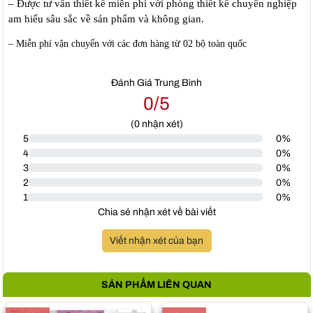
– Được tư vấn thiết kế miễn phí với phòng thiết kế chuyên nghiệp
am hiểu sâu sắc về sản phẩm và không gian.
– Miễn phí vận chuyển với các đơn hàng từ 02 bộ toàn quốc
Đánh Giá Trung Bình
0/5
(
0
nhận xét)
5
0%
4
0%
3
0%
2
0%
1
0%
Chia sẻ nhận xét về bài viết
Viết nhận xét của bạn
SẢN PHẨM LIÊN QUAN