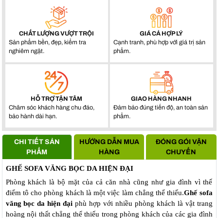
CHẤT LƯỢNG VƯỢT TRỘI
GIÁ CẢ HỢP LÝ
Sản phẩm bền, đẹp, kiểm tra
Cạnh tranh, phù hợp với giá trị sản
nghiêm ngặt.
phẩm.
HỖ TRỢ TẬN TÂM
GIAO HÀNG NHANH
Chăm sóc khách hàng chu đáo,
Đảm bảo đúng tiến độ, an toàn sản
bảo hành dài hạn.
phẩm.
CHI TIẾT SẢN
HƯỚNG DẪN MUA
ĐÓNG GÓI VẬN
PHẨM
HÀNG
CHUYỂN
GHẾ SOFA VĂNG BỌC DA HIỆN ĐẠI
Phòng khách là bộ mặt của cả căn nhà cũng như gia đình vì thế
điểm tô cho phòng khách là một việc làm chẳng thể thiếu.
Ghế sofa
văng bọc da hiện đại
phù hợp với nhiều phòng khách là vật trang
hoàng nội thất chẳng thể thiếu trong phòng khách của các gia đình