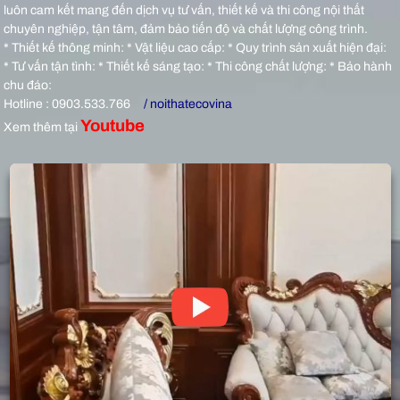
luôn cam kết mang đến dịch vụ tư vấn, thiết kế và thi công nội thất
chuyên nghiệp, tận tâm, đảm bảo tiến độ và chất lượng công trình.
* Thiết kế thông minh: * Vật liệu cao cấp: * Quy trình sản xuất hiện đại:
* Tư vấn tận tình: * Thiết kế sáng tạo: * Thi công chất lượng: * Bảo hành
chu đáo:
Hotline : 0903.533.766
/ noithatecovina
Youtube
Xem thêm tại