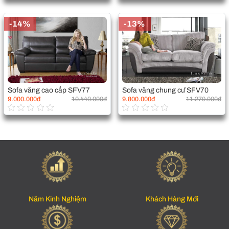
-14%
-13%
Sofa văng cao cấp SFV77
Sofa văng chung cư SFV70
9.000.000đ
10.440.000đ
9.800.000đ
11.270.000đ
Năm Kinh Nghiệm
Khách Hàng Mới