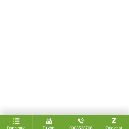
Danh mục
Tư vấn
0903533766
Zalo chat