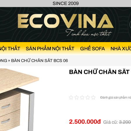
SINCE 2009
NỘI THẤT
SẢN PHẨM NỘI THẤT
GHẾ SOFA
NHÀ XƯ
ÒNG
»
BÀN CHỮ CHÂN SĂT BCS 06
BÀN CHỮ CHÂN SĂT 
Đánh giá sản phẩm n
2.500.000đ
Giá cũ:
3.200