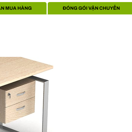
N MUA HÀNG
ĐÓNG GÓI VẬN CHUYỂN