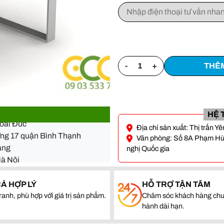
-
+
THÊM
- Đà Nẵng
HỆ 
Hoài Đức
ường 17 quận Bình Thạnh
Địa chỉ sản xuất: Thị trấn 
Văn phòng: Số 8A Phạm Hùng
quang
nghị Quốc gia
Hà Nội
- Đà Nẵng
CẢ HỢP LÝ
HỖ TRỢ TẬN TÂM
Hoài Đức
ranh, phù hợp với giá trị sản phẩm.
Chăm sóc khách hàng chu
ường 17 quận Bình Thạnh
hành dài hạn.
quang
Hà Nội