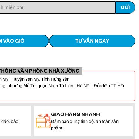
 VÀO GIỎ
TƯ VẤN NGAY
THỐNG VĂN PHÒNG NHÀ XƯỞNG
Yên Mỹ , Huyện Yên Mỹ, Tỉnh Hưng Yên
, phường Mễ Trì, quận Nam Từ Liêm, Hà Nội - Đối diện TT Hội
GIAO HÀNG NHANH
 đáo, bảo
Đảm bảo đúng tiến độ, an toàn sản
phẩm.