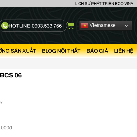
LỊCH SỬ PHÁT TRIỂN ECO VINA
Vietnamese
HOTLINE:
0903.533.766
ỞNG SẢN XUẤT
BLOG NỘI THẤT
BÁO GIÁ
LIÊN HỆ
BCS 06
ày
.000đ