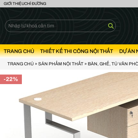
GIỚI THIỆU
CHỈ ĐƯỜNG
TRANG CHỦ
THIẾT KẾ THI CÔNG NỘI THẤT
DỰ ÁN 
TRANG CHỦ
»
SẢN PHẨM NỘI THẤT
»
BÀN, GHẾ, TỦ VĂN PH
-22%