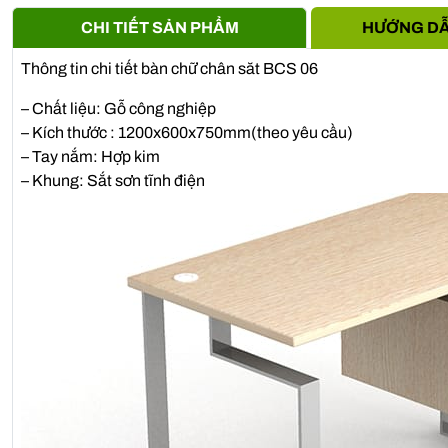
CHI TIẾT SẢN PHẨM
HƯỚNG DẪ
Thông tin chi tiết bàn chữ chân săt BCS 06
– Chất liệu: Gỗ công nghiệp
– Kích thước : 1200x600x750mm(theo yêu cầu)
– Tay nắm: Hợp kim
– Khung: Sắt sơn tĩnh điện