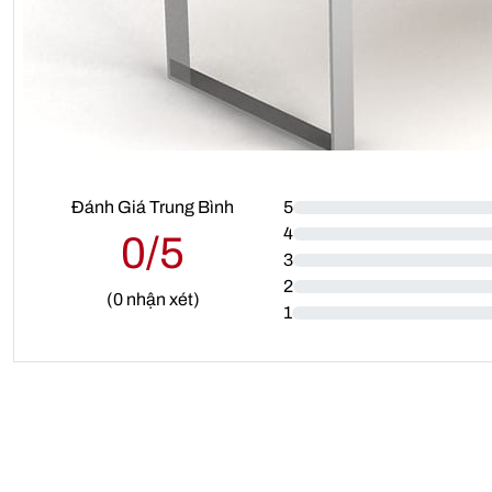
Đánh Giá Trung Bình
5
4
0/5
3
2
(
0
nhận xét)
1