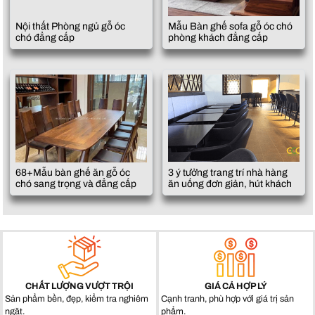
Nội thất Phòng ngủ gỗ óc
Mẫu Bàn ghế sofa gỗ óc chó
chó đẳng cấp
phòng khách đẳng cấp
68+Mẫu bàn ghế ăn gỗ óc
3 ý tưởng trang trí nhà hàng
chó sang trọng và đẳng cấp
ăn uống đơn giản, hút khách
CHẤT LƯỢNG VƯỢT TRỘI
GIÁ CẢ HỢP LÝ
Sản phẩm bền, đẹp, kiểm tra nghiêm
Cạnh tranh, phù hợp với giá trị sản
ngặt.
phẩm.