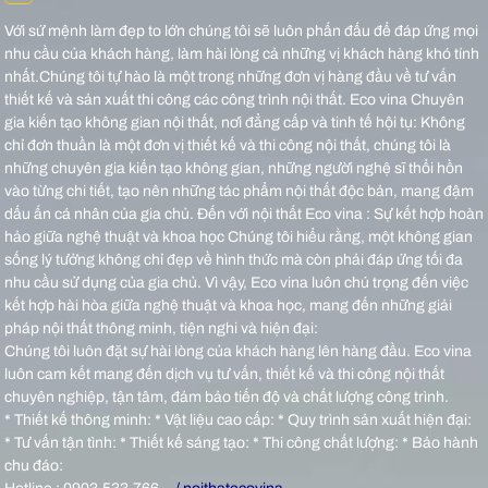
Với sứ mệnh làm đẹp to lớn chúng tôi sẽ luôn phấn đấu để đáp ứng mọi
nhu cầu của khách hàng, làm hài lòng cả những vị khách hàng khó tính
nhất.Chúng tôi tự hào là một trong những đơn vị hàng đầu về tư vấn
thiết kế và sản xuất thi công các công trình nội thất.
Eco vina Chuyên
gia kiến tạo không gian nội thất, nơi đẳng cấp và tinh tế hội tụ: Không
chỉ đơn thuần là một đơn vị thiết kế và thi công nội thất, chúng tôi là
những chuyên gia kiến tạo không gian, những người nghệ sĩ thổi hồn
vào từng chi tiết, tạo nên những tác phẩm nội thất độc bản, mang đậm
dấu ấn cá nhân của gia chủ.
Đến với nội thất Eco vina : Sự kết hợp hoàn
hảo giữa nghệ thuật và khoa học Chúng tôi hiểu rằng, một không gian
sống lý tưởng không chỉ đẹp về hình thức mà còn phải đáp ứng tối đa
nhu cầu sử dụng của gia chủ. Vì vậy, Eco vina luôn chú trọng đến việc
kết hợp hài hòa giữa nghệ thuật và khoa học, mang đến những giải
pháp nội thất thông minh, tiện nghi và hiện đại:
Chúng tôi luôn đặt sự hài lòng của khách hàng lên hàng đầu. Eco vina
luôn cam kết mang đến dịch vụ tư vấn, thiết kế và thi công nội thất
chuyên nghiệp, tận tâm, đảm bảo tiến độ và chất lượng công trình.
* Thiết kế thông minh: * Vật liệu cao cấp: * Quy trình sản xuất hiện đại:
* Tư vấn tận tình: * Thiết kế sáng tạo: * Thi công chất lượng: * Bảo hành
chu đáo: