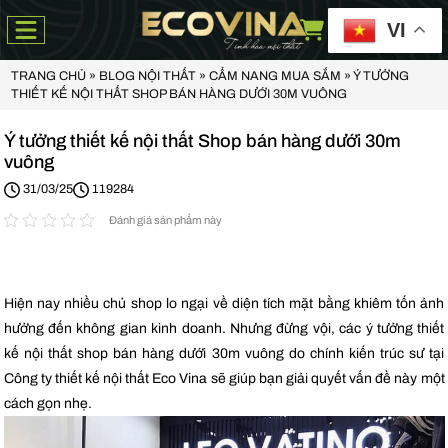
VI
TRANG CHỦ
»
BLOG NỘI THẤT
»
CẨM NANG MUA SẮM
»
Ý TƯỞNG
THIẾT KẾ NỘI THẤT SHOP BÁN HÀNG DƯỚI 30M VUÔNG
Ý tưởng thiết kế nội thất Shop bán hàng dưới 30m
vuông
31/03/25
119284
Đánh giá sản phẩm này
Hiện nay nhiều chủ shop lo ngại về diện tích mặt bằng khiêm tốn ảnh
hưởng đến không gian kinh doanh. Nhưng đừng vội, các ý tưởng thiết
kế nội thất shop bán hàng dưới 30m vuông do chính kiến trúc sư tại
Công ty thiết kế nội thất Eco Vina sẽ giúp bạn giải quyết vấn đề này một
cách gọn nhẹ.