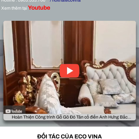
Hotline : 0903.533.766
/ noithatecovina
Youtube
Xem thêm tại
Hoàn Thiện Công trình Gỗ Gõ Đỏ Tân cổ điển Anh Hưng Bắc
Giang
ĐỐI TÁC CỦA ECO VINA