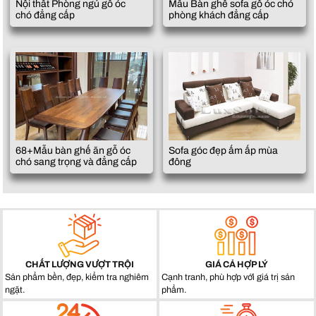
Nội thất Phòng ngủ gỗ óc
Mẫu Bàn ghế sofa gỗ óc chó
chó đẳng cấp
phòng khách đẳng cấp
68+Mẫu bàn ghế ăn gỗ óc
Sofa góc đẹp ấm ấp mùa
chó sang trọng và đẳng cấp
đông
CHẤT LƯỢNG VƯỢT TRỘI
GIÁ CẢ HỢP LÝ
Sản phẩm bền, đẹp, kiểm tra nghiêm
Cạnh tranh, phù hợp với giá trị sản
ngặt.
phẩm.