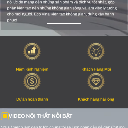
nỗ lực để mang đến những sản phẩm và dịch vụ tốt nhất, góp
phần kiến tạo nên những không gian sống và làm việc lý tưởng
cho mọi người. Eco Vina Kiến tạo không gian, dựng xây hạnh
phúc!
Năm Kinh Nghiệm
Khách Hàng Mới
Dự án hoàn thành
Khách hàng hài lòng
VIDEO NỘI THẤT NỔI BẬT
Với sứ mệnh làm đẹp to lớn chúng tôi sẽ luôn phấn đấu để đáp ứng mọi