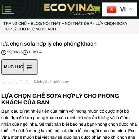
VI
TRANG CHỦ
»
BLOG NỘI THẤT
»
NỘI THẤT ĐẸP
»
LỰA CHỌN SOFA
HỢP LÝ CHO PHÒNG KHÁCH
lựa chọn sofa hợp lý cho phòng khách
29/03/25
119284
MỤC LỤC
Đánh giá sản phẩm này
LỰA CHỌN GHẾ SOFA HỢP LÝ CHO PHÒNG
KHÁCH CỦA BẠN
Bạn đầu tư rất nhiều tiền của mình với mong muốn có được một bộ
sofa đẹp để làm phòng khách của mình trở nên ấn tượng và là điểm
nhấn của ngôi nhà. Sẽ thật nản biết bao nếu bạn không chọn được nhà
thiết kế có thể mang lại một bộ sofa tinh tế cho ngôi nhà của mình. Eco
Vina mong muốn bài viết này sẽ giúp bạn được phần nào khi chọn ghế