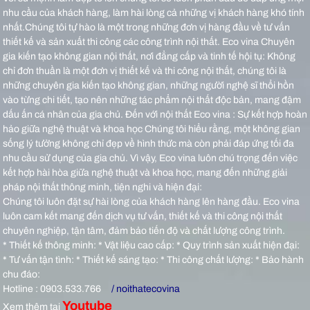
nhu cầu của khách hàng, làm hài lòng cả những vị khách hàng khó tính
nhất.Chúng tôi tự hào là một trong những đơn vị hàng đầu về tư vấn
thiết kế và sản xuất thi công các công trình nội thất.
Eco vina Chuyên
gia kiến tạo không gian nội thất, nơi đẳng cấp và tinh tế hội tụ: Không
chỉ đơn thuần là một đơn vị thiết kế và thi công nội thất, chúng tôi là
những chuyên gia kiến tạo không gian, những người nghệ sĩ thổi hồn
vào từng chi tiết, tạo nên những tác phẩm nội thất độc bản, mang đậm
dấu ấn cá nhân của gia chủ.
Đến với nội thất Eco vina : Sự kết hợp hoàn
hảo giữa nghệ thuật và khoa học Chúng tôi hiểu rằng, một không gian
sống lý tưởng không chỉ đẹp về hình thức mà còn phải đáp ứng tối đa
nhu cầu sử dụng của gia chủ. Vì vậy, Eco vina luôn chú trọng đến việc
kết hợp hài hòa giữa nghệ thuật và khoa học, mang đến những giải
pháp nội thất thông minh, tiện nghi và hiện đại:
Chúng tôi luôn đặt sự hài lòng của khách hàng lên hàng đầu. Eco vina
luôn cam kết mang đến dịch vụ tư vấn, thiết kế và thi công nội thất
chuyên nghiệp, tận tâm, đảm bảo tiến độ và chất lượng công trình.
* Thiết kế thông minh: * Vật liệu cao cấp: * Quy trình sản xuất hiện đại:
* Tư vấn tận tình: * Thiết kế sáng tạo: * Thi công chất lượng: * Bảo hành
chu đáo:
Hotline : 0903.533.766
/ noithatecovina
Youtube
Xem thêm tại