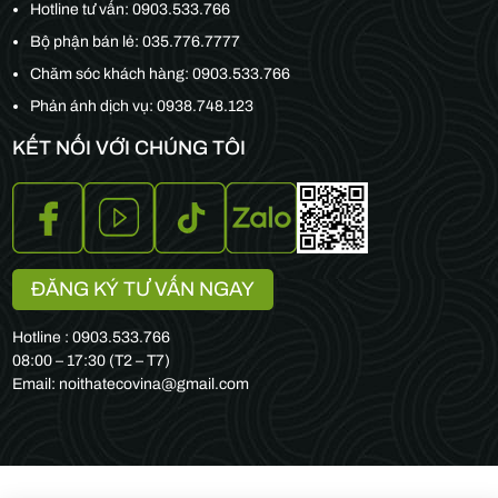
Hotline tư vấn:
0903.533.766
Bộ phận bán lẻ:
035.776.7777
Chăm sóc khách hàng:
0903.533.766
Phản ánh dịch vụ: 0938.748.123
KẾT NỐI VỚI CHÚNG TÔI
ĐĂNG KÝ TƯ VẤN NGAY
Hotline : 0903.533.766
08:00 – 17:30 (T2 – T7)
Email: noithatecovina@gmail.com