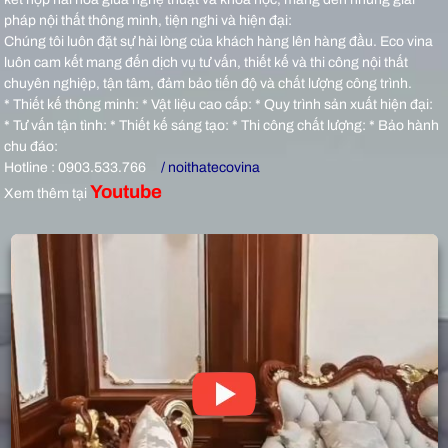
pháp nội thất thông minh, tiện nghi và hiện đại:
Chúng tôi luôn đặt sự hài lòng của khách hàng lên hàng đầu. Eco vina
luôn cam kết mang đến dịch vụ tư vấn, thiết kế và thi công nội thất
chuyên nghiệp, tận tâm, đảm bảo tiến độ và chất lượng công trình.
* Thiết kế thông minh: * Vật liệu cao cấp: * Quy trình sản xuất hiện đại:
* Tư vấn tận tình: * Thiết kế sáng tạo: * Thi công chất lượng: * Bảo hành
chu đáo:
Hotline : 0903.533.766
/ noithatecovina
Youtube
Xem thêm tại