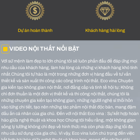
Dự án hoàn thành
Khách hàng hài lòng
VIDEO NỘI THẤT NỔI BẬT
Với sứ mệnh làm đẹp to lớn chúng tôi sẽ luôn phấn đấu để đáp ứng mọi
nhu cầu của khách hàng, làm hài lòng cả những vị khách hàng khó tính
nhất.Chúng tôi tự hào là một trong những đơn vị hàng đầu về tư vấn
thiết kế và sản xuất thi công các công trình nội thất.
Eco vina Chuyên
gia kiến tạo không gian nội thất, nơi đẳng cấp và tinh tế hội tụ: Không
chỉ đơn thuần là một đơn vị thiết kế và thi công nội thất, chúng tôi là
những chuyên gia kiến tạo không gian, những người nghệ sĩ thổi hồn
vào từng chi tiết, tạo nên những tác phẩm nội thất độc bản, mang đậm
dấu ấn cá nhân của gia chủ.
Đến với nội thất Eco vina : Sự kết hợp hoàn
hảo giữa nghệ thuật và khoa học Chúng tôi hiểu rằng, một không gian
sống lý tưởng không chỉ đẹp về hình thức mà còn phải đáp ứng tối đa
nhu cầu sử dụng của gia chủ. Vì vậy, Eco vina luôn chú trọng đến việc
kết hợp hài hòa giữa nghệ thuật và khoa học, mang đến những giải