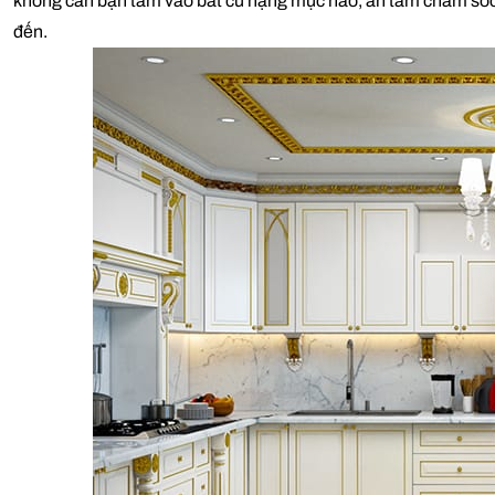
không cần bận tâm vào bất cứ hạng mục nào, an tâm chăm sóc gi
đến.