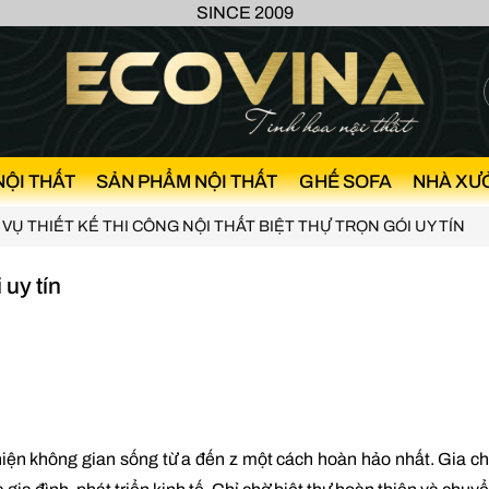
SINCE 2009
NỘI THẤT
SẢN PHẨM NỘI THẤT
GHẾ SOFA
NHÀ XƯ
 VỤ THIẾT KẾ THI CÔNG NỘI THẤT BIỆT THỰ TRỌN GÓI UY TÍN
 uy tín
 thiện không gian sống từ a đến z một cách hoàn hảo nhất. Gia c