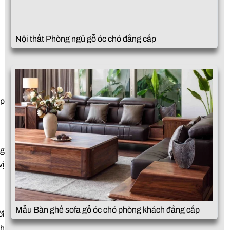
Nội thất Phòng ngủ gỗ óc chó đẳng cấp
úp
ng
vị
Mẫu Bàn ghế sofa gỗ óc chó phòng khách đẳng cấp
ời
nh