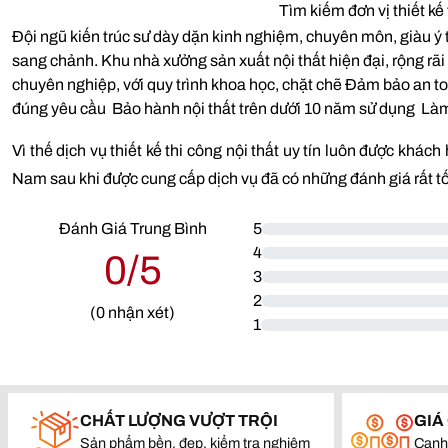
Tìm kiếm đơn vị thiết kế 
Đội ngũ kiến trúc sư dày dặn kinh nghiệm, chuyên môn, giàu ý tư
sang chảnh. Khu nhà xưởng sản xuất nội thất hiện đại, rộng rã
chuyên nghiệp, với quy trình khoa học, chặt chẽ Đảm bảo an to
đúng yêu cầu Bảo hành nội thất trên dưới 10 năm sử dụng Làm h
Vì thế dịch vụ thiết kế thi công nội thất uy tín luôn được khác
Nam sau khi được cung cấp dịch vụ đã có những đánh giá rất tố
Đánh Giá Trung Bình
5
4
0/5
3
2
(
0
nhận xét)
1
CHẤT LƯỢNG VƯỢT TRỘI
GIÁ
Sản phẩm bền, đẹp, kiểm tra nghiêm
Cạnh 