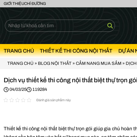
GIỚI THIỆU
CHỈ ĐƯỜNG
TRANG CHỦ
THIẾT KẾ THI CÔNG NỘI THẤT
DỰ ÁN 
TRANG CHỦ
»
BLOG NỘI THẤT
»
CẨM NANG MUA SẮM
»
DỊCH
Dịch vụ thiết kế thi công nội thất biệt thự trọn gói
04/03/25
119284
Đánh giá sản phẩm này
Thiết kế thi công nội thất biệt thự trọn gói giúp gia chủ hoàn