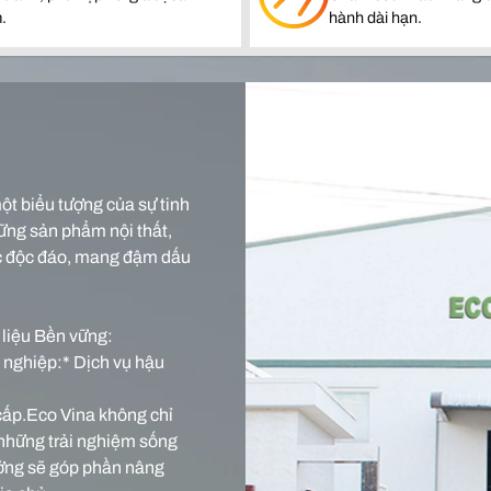
.
hành dài hạn.
ột biểu tượng của sự tinh
hững sản phẩm nội thất,
ệc độc đáo, mang đậm dấu
t liệu Bền vững:
n nghiệp:* Dịch vụ hậu
cấp.Eco Vina không chỉ
những trải nghiệm sống
ưởng sẽ góp phần nâng