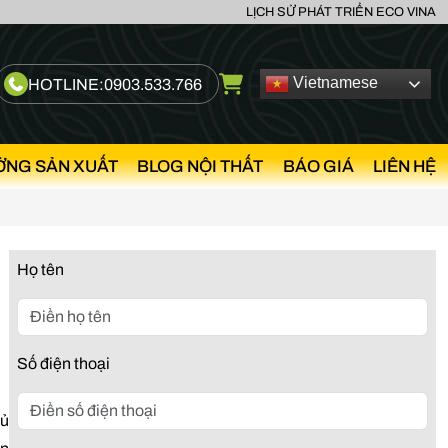
LỊCH SỬ PHÁT TRIỂN ECO VINA
Vietnamese
HOTLINE:
0903.533.766
ỞNG SẢN XUẤT
BLOG NỘI THẤT
BÁO GIÁ
LIÊN HỆ
Họ tên
Số điện thoại
hủ