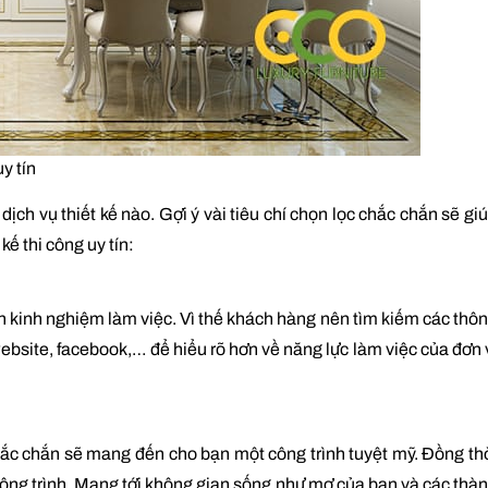
uy tín
ch vụ thiết kế nào. Gợi ý vài tiêu chí chọn lọc chắc chắn sẽ gi
kế thi công uy tín:
 đến kinh nghiệm làm việc. Vì thế khách hàng nên tìm kiếm các thô
 website, facebook,… để hiểu rõ hơn về năng lực làm việc của đơn 
hắc chắn sẽ mang đến cho bạn một công trình tuyệt mỹ. Đồng th
công trình. Mang tới không gian sống như mơ của bạn và các thà