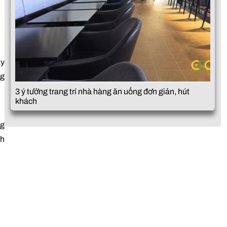
ầy
ng
3 ý tưởng trang trí nhà hàng ăn uống đơn giản, hút
khách
ng
ch