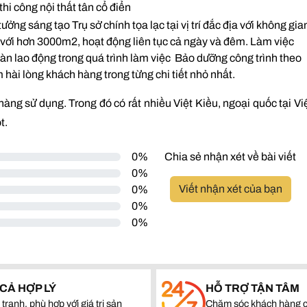
thi công nội thất tân cổ điển
ởng sáng tạo Trụ sở chính tọa lạc tại vị trí đắc địa với không gia
i với hơn 3000m2, hoạt động liên tục cả ngày và đêm. Làm việc
àn lao động trong quá trình làm việc Bảo dưỡng công trình theo
ài lòng khách hàng trong từng chi tiết nhỏ nhất.
h hàng sử dụng. Trong đó có rất nhiều Việt Kiều, ngoại quốc tại Vi
t.
0%
Chia sẻ nhận xét về bài viết
0%
Viết nhận xét của bạn
0%
0%
0%
 CẢ HỢP LÝ
HỖ TRỢ TẬN TÂM
tranh, phù hợp với giá trị sản
Chăm sóc khách hàng c