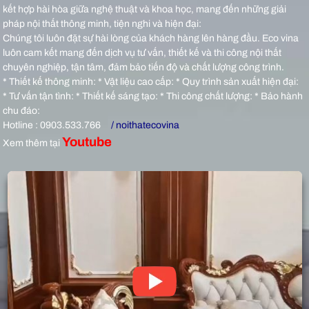
kết hợp hài hòa giữa nghệ thuật và khoa học, mang đến những giải
pháp nội thất thông minh, tiện nghi và hiện đại:
Chúng tôi luôn đặt sự hài lòng của khách hàng lên hàng đầu. Eco vina
luôn cam kết mang đến dịch vụ tư vấn, thiết kế và thi công nội thất
chuyên nghiệp, tận tâm, đảm bảo tiến độ và chất lượng công trình.
* Thiết kế thông minh: * Vật liệu cao cấp: * Quy trình sản xuất hiện đại:
* Tư vấn tận tình: * Thiết kế sáng tạo: * Thi công chất lượng: * Bảo hành
chu đáo:
Hotline : 0903.533.766
/ noithatecovina
Youtube
Xem thêm tại