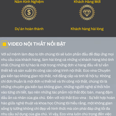
Năm Kinh Nghiệm
Khách Hàng Mới
Dự án hoàn thành
Khách hàng hài lòng
VIDEO NỘI THẤT NỔI BẬT
Với sứ mệnh làm đẹp to lớn chúng tôi sẽ luôn phấn đấu để đáp ứng mọi
nhu cầu của khách hàng, làm hài lòng cả những vị khách hàng khó tính
nhất.Chúng tôi tự hào là một trong những đơn vị hàng đầu về tư vấn
thiết kế và sản xuất thi công các công trình nội thất.
Eco vina Chuyên
gia kiến tạo không gian nội thất, nơi đẳng cấp và tinh tế hội tụ: Không
chỉ đơn thuần là một đơn vị thiết kế và thi công nội thất, chúng tôi là
những chuyên gia kiến tạo không gian, những người nghệ sĩ thổi hồn
vào từng chi tiết, tạo nên những tác phẩm nội thất độc bản, mang đậm
dấu ấn cá nhân của gia chủ.
Đến với nội thất Eco vina : Sự kết hợp hoàn
hảo giữa nghệ thuật và khoa học Chúng tôi hiểu rằng, một không gian
sống lý tưởng không chỉ đẹp về hình thức mà còn phải đáp ứng tối đa
nhu cầu sử dụng của gia chủ. Vì vậy, Eco vina luôn chú trọng đến việc