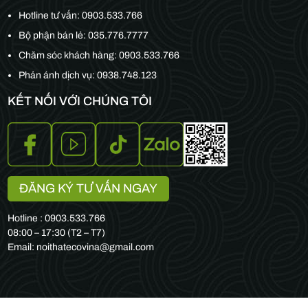
Hotline tư vấn:
0903.533.766
Bộ phận bán lẻ:
035.776.7777
Chăm sóc khách hàng:
0903.533.766
Phản ánh dịch vụ: 0938.748.123
KẾT NỐI VỚI CHÚNG TÔI
ĐĂNG KÝ TƯ VẤN NGAY
Hotline : 0903.533.766
08:00 – 17:30 (T2 – T7)
Email: noithatecovina@gmail.com