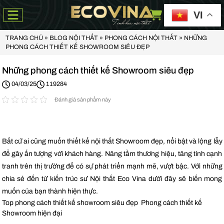
VI
TRANG CHỦ
»
BLOG NỘI THẤT
»
PHONG CÁCH NỘI THẤT
»
NHỮNG
PHONG CÁCH THIẾT KẾ SHOWROOM SIÊU ĐẸP
Những phong cách thiết kế Showroom siêu đẹp
04/03/25
119284
Đánh giá sản phẩm này
Bất cứ ai cũng muốn thiết kế nội thất Showroom đẹp, nổi bật và lộng lẫy
để gây ấn tượng với khách hàng. Nâng tầm thương hiệu, tăng tính cạnh
tranh trên thị trường để có sự phát triển mạnh mẽ, vượt bậc. Với những
chia sẻ đến từ kiến trúc sư Nội thất Eco Vina dưới đây sẽ biến mong
muốn của bạn thành hiện thực.
Top phong cách thiết kế showroom siêu đẹp Phong cách thiết kế
Showroom hiện đại