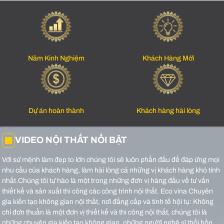
Năm Kinh Nghiệm
Khách Hàng Mới
Dự án hoàn thành
Khách hàng hài lòng
VIDEO NỘI THẤT NỔI BẬT
Với sứ mệnh làm đẹp to lớn chúng tôi sẽ luôn phấn đấu để đáp ứng mọi
nhu cầu của khách hàng, làm hài lòng cả những vị khách hàng khó tính
nhất.Chúng tôi tự hào là một trong những đơn vị hàng đầu về tư vấn
thiết kế và sản xuất thi công các công trình nội thất.
Eco vina Chuyên
gia kiến tạo không gian nội thất, nơi đẳng cấp và tinh tế hội tụ: Không
chỉ đơn thuần là một đơn vị thiết kế và thi công nội thất, chúng tôi là
những chuyên gia kiến tạo không gian, những người nghệ sĩ thổi hồn