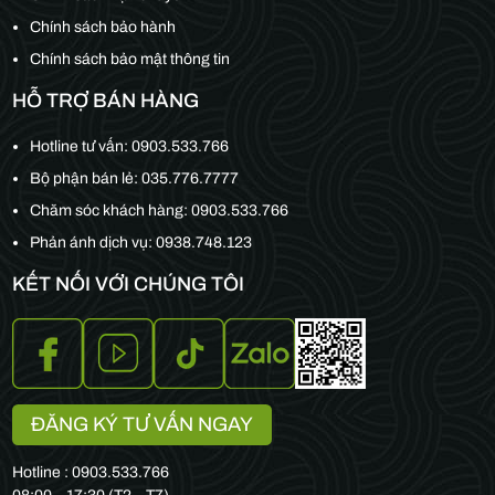
Chính sách bảo hành
Chính sách bảo mật thông tin
HỖ TRỢ BÁN HÀNG
Hotline tư vấn:
0903.533.766
Bộ phận bán lẻ:
035.776.7777
Chăm sóc khách hàng:
0903.533.766
Phản ánh dịch vụ: 0938.748.123
KẾT NỐI VỚI CHÚNG TÔI
ĐĂNG KÝ TƯ VẤN NGAY
Hotline : 0903.533.766