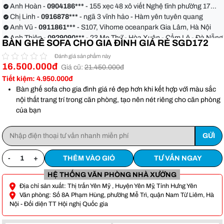
Anh Hoàn -
0904186***
- 155 xẹc 48 xô viết Nghệ tĩnh phường 17
quận Bình Thạnh
Chị Linh -
0916878***
- ngã 3 vĩnh hảo - Hàm yên tuyên quang
Anh Vũ -
0911861***
- S107, Vihome oceanpark Gia Lâm, Hà Nội
Anh Thiện -
0929090***
- 23 Mẹ Thứ - Hòa Xuân - Cẩm Lệ - Đà Nẵng
BÀN GHẾ SOFA CHO GIA ĐÌNH GIÁ RẺ SGD172
Chị Hoa -
0988068***
- 56 Nguyễn Khang, Cầu Giấy
Anh Việt -
0349582***
- Toà Moonlight An Lạc, Vân Canh Hoài Đức
Đánh giá sản phẩm này
Anh Hoàn -
0904186***
- 155 xẹc 48 xô viết Nghệ tĩnh phường 17
16.500.000đ
Giá cũ:
21.450.000đ
quận Bình Thạnh
Chị Linh -
0916878***
- ngã 3 vĩnh hảo - Hàm yên tuyên quang
Tiết kiệm: 4.950.000đ
Anh Vũ -
0911861***
- S107, Vihome oceanpark Gia Lâm, Hà Nội
Bàn ghế sofa cho gia đình giá rẻ đẹp hơn khi kết hợp với màu sắc
nội thất trang trí trong căn phòng, tạo nên nét riêng cho căn phòng
của bạn
-
+
THÊM VÀO GIỎ
TƯ VẤN NGAY
HỆ THỐNG VĂN PHÒNG NHÀ XƯỞNG
Địa chỉ sản xuất: Thị trấn Yên Mỹ , Huyện Yên Mỹ, Tỉnh Hưng Yên
Văn phòng: Số 8A Phạm Hùng, phường Mễ Trì, quận Nam Từ Liêm, Hà
Nội - Đối diện TT Hội nghị Quốc gia