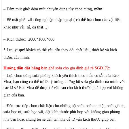
– Đệm mút ghế: đệm mút chuyên dụng tùy chọn cứng, mềm
– Bề mặt ghế: vải công nghiệp nhập ngoại ( có thể lựa chọn các vật liệu
khác như vải, nỉ, da thật…)
– Kích thước: 2600*1600*800
* Lưu ý: quý khách có thể yêu cầu thay đổi chất liệu, thiết kế và kích
thước của mình.
Hướng dẫn
đặt hàng b
àn ghế sofa cho gia đình giá rẻ SGD172:
– Lựa chọn dòng sofa phòng khách yêu thích theo mẫu có sẵn của Eco
Vina, bạn cũng có thể tự lên ý tưởng những bộ sofa gia đình của mình với
các kĩ sư Eco Vina để được tư vấn sao cho kích thước phù hợp với không
gian của bạn.
– Đến trực tiếp chọn chất liệu cho những bộ sofa: sofa da thật, sofa giả da,
sofa bọc nỉ, sofa bọc vải, đặt kích thước phù hợp với không gian phòng
nhà bạn hoặc chúng tôi sẽ đến tận nhà để tư vấn kích thước giúp bạn.