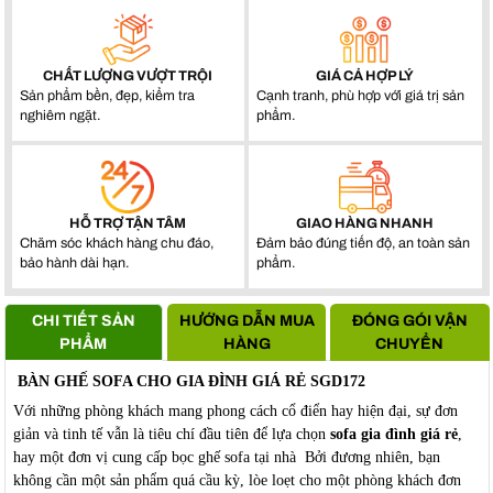
CHẤT LƯỢNG VƯỢT TRỘI
GIÁ CẢ HỢP LÝ
Sản phẩm bền, đẹp, kiểm tra
Cạnh tranh, phù hợp với giá trị sản
nghiêm ngặt.
phẩm.
HỖ TRỢ TẬN TÂM
GIAO HÀNG NHANH
Chăm sóc khách hàng chu đáo,
Đảm bảo đúng tiến độ, an toàn sản
bảo hành dài hạn.
phẩm.
CHI TIẾT SẢN
HƯỚNG DẪN MUA
ĐÓNG GÓI VẬN
PHẨM
HÀNG
CHUYỂN
BÀN GHẾ SOFA CHO GIA ĐÌNH GIÁ RẺ SGD172
Với những phòng khách mang phong cách cổ điển hay hiện đại, sự đơn
giản và tinh tế vẫn là tiêu chí đầu tiên để lựa chọn
sofa gia đình giá rẻ
,
hay một đơn vị cung cấp bọc ghế sofa tại nhà Bởi đương nhiên, bạn
không cần một sản phẩm quá cầu kỳ, lòe loẹt cho một phòng khách đơn