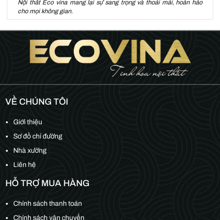
Nội thất Eco vina mang lại sự sang trọng và thoải mái, hoàn hảo
cho mọi không gian.
VỀ CHÚNG TÔI
Giới thiệu
Sơ đồ chỉ đường
Nhà xưởng
Liên hệ
HỖ TRỢ MUA HÀNG
Chính sách thanh toán
Chính sách vận chuyển