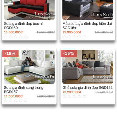
Sofa gia đình đẹp bọc nỉ
Mẫu sofa gia đình đẹp hiện đại
SGD169
SGD164
13.600.000đ
16.460.000đ
15.900.000đ
19.080.000đ
-18%
-15%
Sofa gia đình sang trọng
Ghế sofa gia đình đẹp SGD152
SGD157
13.200.000đ
15.440.000đ
14.500.000đ
17.690.000đ