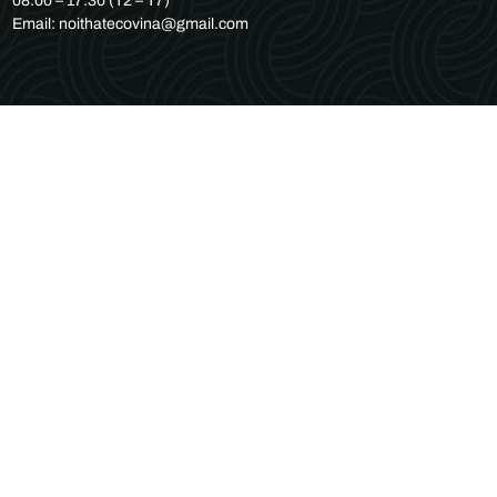
08:00 – 17:30 (T2 – T7)
Email: noithatecovina@gmail.com