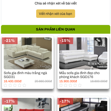
Chia sẻ nhận xét về bài viết
Viết nhận xét của bạn
SẢN PHẨM LIÊN QUAN
-21%
-15%
Sofa gia đình màu trắng ngà
Mẫu sofa gia đình đẹp cho
SGD31
phòng khách SGD176
16.400.000đ
20.660.000đ
15.900.000đ
18.600.000đ
-17%
-17%